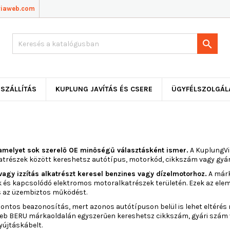
viaweb.com

SZÁLLÍTÁS
KUPLUNG JAVÍTÁS ÉS CSERE
ÜGYFÉLSZOLGÁL
amelyet sok szerelő OE minőségű választásként ismer.
A KuplungVi
atrészek között kereshetsz autótípus, motorkód, cikkszám vagy gyár
agy izzítás alkatrészt keresel benzines vagy dízelmotorhoz.
A márk
ek és kapcsolódó elektromos motoralkatrészek területén. Ezek az elem
és az üzembiztos működést.
pontos beazonosítás, mert azonos autótípuson belül is lehet eltérés 
web BERU márkaoldalán egyszerűen kereshetsz cikkszám, gyári szám 
gyújtáskábelt.