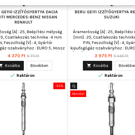
 GE110 IZZÍTÓGYERTYA DACIA
BERU GE111 IZZÍTÓGYERTYA R
NITI MERCEDES-BENZ NISSAN
SUZUKI
RENAULT
sség [A] : 25, Beépítési mélység
Áramerősség [A] : 25, Beépítési
25, Csatlakozás technika : 4 mm
[mm] : 25, Csatlakozás technik
N, Feszültség [V] : 4, Gyártói
PIN, Feszültség [V] : 4, Gyár
gáz-szabványhoz : EURO 5, Hossz
kipufogógáz-szabványhoz : EURO
, Izzítógyertya-kivitel : rúdizzító,
[mm] : 91, Izzítógyertya-kivitel : 
Ár
Normál
Ár
Normál
4 370 Ft
3 975 Ft
9 711 Ft
5 445 Ft
rtya-kivitel : utánizzításra képes,
Izzítógyertya-kivitel : utánizzítá
ár
ár
emelkedés : 63, Kulcsnyílás : 10
Kónusz emelkedés : 63, Kulcsnyí

Kosárba
Bővebben

Kosárba
Bővebbe
ghúzási nyomatékig [Nm] : 20,
mm, Meghúzási nyomatékig [Nm


éret : M10x1,0, Min. meghúzási
Menetméret : M10x1,0, Min. me
Raktáron
Raktáron
[Nm] : 15, Teljes hossz [mm] : 97,
nyomaték [Nm] : 15, Teljes hossz 
Törési nyomaték [Nm] : 35
Törési nyomaték [Nm] : 3
-55%
Új
Akciós!