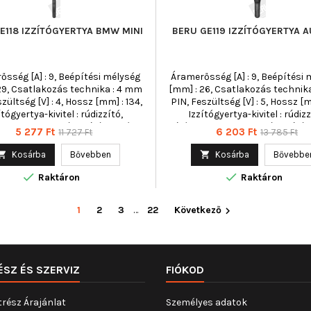
E118 IZZÍTÓGYERTYA BMW MINI
BERU GE119 IZZÍTÓGYERTYA A
sség [A] : 9, Beépítési mélység
Áramerősség [A] : 9, Beépítési
29, Csatlakozás technika : 4 mm
[mm] : 26, Csatlakozás technik
zültség [V] : 4, Hossz [mm] : 134,
PIN, Feszültség [V] : 5, Hossz [m
ítógyertya-kivitel : rúdizzító,
Izzítógyertya-kivitel : rúdizz
rtya-kivitel : utánizzításra képes,
Izzítógyertya-kivitel : utánizzítá
Ár
Normál
Ár
Normál
5 277 Ft
6 203 Ft
11 727 Ft
13 785 Ft
emelkedés : 63, Kulcsnyílás : 10
Kónusz emelkedés : 63, Kulcsnyí
ár
ár
ghúzási nyomatékig [Nm] : 20,
mm, Meghúzási nyomatékig [Nm

Kosárba
Bővebben

Kosárba
Bővebbe
éret : M10x1,0, Min. meghúzási
Menetméret : M10x1,0, Min. me


k [Nm] : 15, Teljes hossz [mm] :
nyomaték [Nm] : 15, Teljes hossz 
Raktáron
Raktáron
, Törési nyomaték [Nm] : 35
Törési nyomaték [Nm] : 3
1
2
3
…
22
Következő

ÉSZ ÉS SZERVIZ
FIÓKOD
trész Árajánlat
Személyes adatok