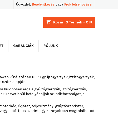
Üdvözlet,
Bejelentkezés
vagy
Fiók létrehozása
shopping_cart
Kosár:
0
Termék - 0 Ft
AT
GARANCIÁK
RÓLUNK
aweb kínálatában BERU gyújtógyertyák, izzítógyertyák,
i szám alapján.
a különösen erős a gyújtógyertyák, izzítógyertyák,
ek közvetlenül befolyásolják az indíthatóságot, a
motorkód, évjárat, teljesítmény, gyújtásrendszer,
vagy autótípus szerint, így könnyebben megtalálhatod