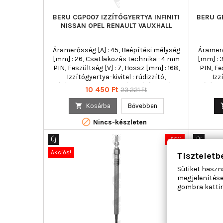
BERU CGP007 IZZÍTÓGYERTYA INFINITI
BERU G
NISSAN OPEL RENAULT VAUXHALL
Áramerősség [A] : 45, Beépítési mélység
Áramerő
[mm] : 26, Csatlakozás technika : 4 mm
[mm] : 
PIN, Feszültség [V] : 7, Hossz [mm] : 168,
PIN, Fe
Izzítógyertya-kivitel : rúdizzító,
Izz
Izzítógyertya-kivitel : utánizzításra képes,
Izzítógye
Ár
Normál
10 450 Ft
23 221 Ft
Kónusz emelkedés : 63, Kulcsnyílás : 10
Keve
ár
mm, Meghúzási nyomatékig [Nm] : 20,
befecske

Kosárba
Bővebben
Menetméret : M10x1,0, Min. meghúzási
: 63, 

nyomaték [Nm] : 15, Teljes hossz [mm] :
nyoma
Nincs-készleten
168, Törési nyomaték [Nm] : 35
M10x1,0
15, Telje
Új
-55%
Új
Akciós!
Akciós!
Tiszteletb
Sütiket haszn
megjelenítése
gombra kattin