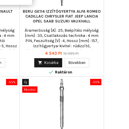
ENAULT
BERU GE114 IZZÍTÓGYERTYA ALFA ROMEO
CADILLAC CHRYSLER FIAT JEEP LANCIA
OPEL SAAB SUZUKI VAUXHALL
 mélység
Áramerősség [A] : 25, Beépítési mélység
a : 4 mm
[mm] : 35, Csatlakozás technika : 4 mm
tói
PIN, Feszültség [V] : 4, Hossz [mm] : 157,
 5, Hossz
Izzítógyertya-kivitel : rúdizzító,
rúdizzító,
Izzítógyertya-kivitel : utánizzításra képes,
Ár
Normál
4 543 Ft
10 095 Ft
sra képes,
Kónusz emelkedés : 93, Kulcsnyílás : 9
ár
lás : 10
mm, Meghúzási nyomatékig [Nm] : 10,
n

Kosárba
Bővebben
] : 20,
Menetméret : M9x1,0, Min. meghúzási

ghúzási
nyomaték [Nm] : 8, Teljes hossz [mm] : 157,
Raktáron
[mm] : 91,
Törési nyomaték [Nm] : 22
5
-55%
Új
-55%
Akciós!