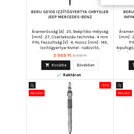
BERU GE105 IZZÍTÓGYERTYA CHRYSLER
BERU
JEEP MERCEDES-BENZ
INFI
Áramerősség [A] : 25, Beépítési mélység
Áramerő
[mm] : 27, Csatlakozás technika : 4 mm
[mm] : 
PIN, Feszültség [V] : 4, Hossz [mm] : 149,
PI
Izzítógyertya-kivitel : rúdizzító,
kipufogó
Izzítógyertya-kivitel : utánizzításra képes,
[mm] : 97
Ár
Normál
3 969 Ft
8 819 Ft
Kónusz emelkedés : 93, Kulcsnyílás : 8
Izzítógye
ár
mm, Meghúzási nyomatékig [Nm] : 10,
Kónusz 

Kosárba
Bővebben
Menetméret : M8x1,0, Min. meghúzási
mm, Me

nyomaték [Nm] : 8, Teljes hossz [mm] : 149,
Menetm
Raktáron
Törési nyomaték [Nm] : 20
nyomaték 
Új
-55%
Új
Akciós!
Akciós!