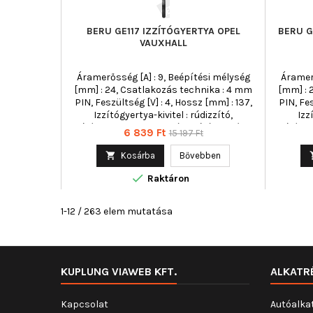
BERU GE117 IZZÍTÓGYERTYA OPEL
BERU G
VAUXHALL
Áramerősség [A] : 9, Beépítési mélység
Áramerő
[mm] : 24, Csatlakozás technika : 4 mm
[mm] : 
PIN, Feszültség [V] : 4, Hossz [mm] : 137,
PIN, Fes
Izzítógyertya-kivitel : rúdizzító,
Izz
Izzítógyertya-kivitel : utánizzításra képes,
Izzítógye
Ár
Normál
6 839 Ft
15 197 Ft
Kónusz emelkedés : 121, Kulcsnyílás : 10
Kónusz 
ár
mm, Meghúzási nyomatékig [Nm] : 20,
mm, Me

Kosárba
Bővebben
Menetméret : M10x1,25, Min. meghúzási
Menetm

nyomaték [Nm] : 15, Teljes hossz [mm] :
nyomaté
Raktáron
137, Törési nyomaték [Nm] : 35
134
1-12 / 263 elem mutatása
KUPLUNG VIAWEB KFT.
ALKATR
Kapcsolat
Autóalka