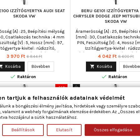
E100 IZZÍTÓGYERTYA AUDI SEAT
BERU GE101 IZZÍTÓGYERTYA
SKODA VW
CHRYSLER DODGE JEEP MITSUBI
SKODA VW
sség [A] : 25, Beépítési mélység
Áramerősség [A] : 25, Beépítési
30, Csatlakozás technika : 4 mm
[mm] : 30, Csatlakozás technik
szültség [V] : 5, Hossz [mm] : 97,
PIN, Feszültség [V] : 4, Hossz [mm
ítógyertya-kivitel : rúdizzító,
Izzítógyertya-kivitel : rúdizz
rtya-kivitel : utánizzításra képes,
Izzítógyertya-kivitel : utánizzítá
Ár
Normál
Ár
Normál
3 970 Ft
4 042 Ft
6 844 Ft
8 600 Ft
rékképzés : Adagoló fúvókás
Keverékképzés : Adagoló fú
ár
ár
ndezés (PDE), Kónusz emelkedés
befecskendezés (PDE), Kónusz 

Kosárba
Bővebben

Kosárba
Bővebbe
Kulcsnyílás : 10 mm, Meghúzási
: 93, Kulcsnyílás : 8 mm, Meg


tékig [Nm] : 20, Menetméret :
nyomatékig [Nm] : 10, Menetm
Raktáron
Raktáron
, Min. meghúzási nyomaték [Nm] :
M8x1,0, Min. meghúzási nyomaték 
s hossz [mm] : 97, Törési nyomaték
Teljes hossz [mm] : 117, Törési 
-55%
Új
[Nm] : 35
[Nm] : 20
Akciós!
en tartjuk a felhasználók adatainak védelmét
álunk a böngészési élmény javítása, hirdetések vagy személyre szab
, valamint a webhely forgalmának elemzése érdekében. Az „Összes e
tva hozzájárul a sütik használatához.
Beállítások
Elutasít
Összes elfogadása