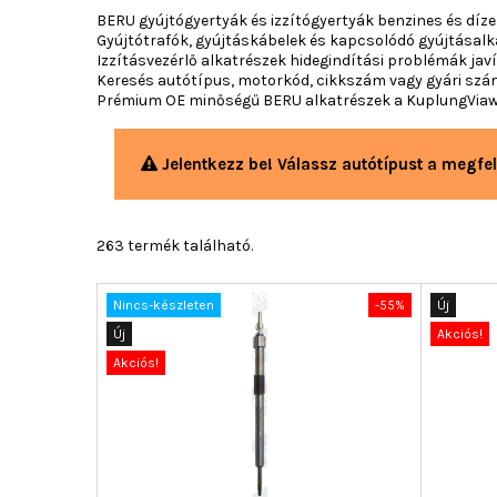
BERU gyújtógyertyák és izzítógyertyák benzines és dí
Gyújtótrafók, gyújtáskábelek és kapcsolódó gyújtásal
Izzításvezérlő alkatrészek hidegindítási problémák ja
Keresés autótípus, motorkód, cikkszám vagy gyári szá
Prémium OE minőségű BERU alkatrészek a KuplungVia
Jelentkezz be! Válassz autótípust a megfel
263 termék található.
Nincs-készleten
-55%
Új
Új
Akciós!
Akciós!