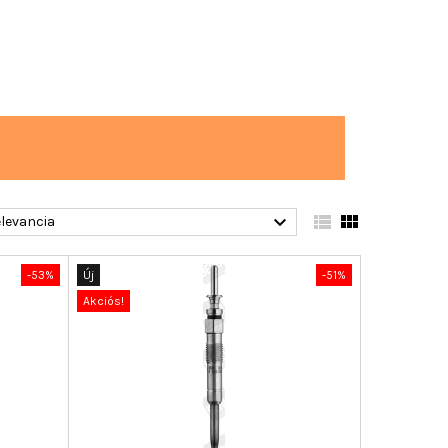



levancia
-53%
Új
-51%
Akciós!