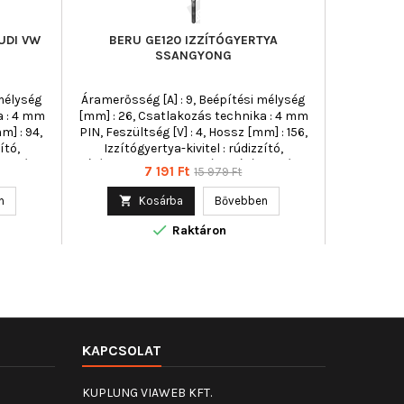
UDI VW
BERU GE120 IZZÍTÓGYERTYA
SSANGYONG
 mélység
Áramerősség [A] : 9, Beépítési mélység
a : 4 mm
[mm] : 26, Csatlakozás technika : 4 mm
m] : 94,
PIN, Feszültség [V] : 4, Hossz [mm] : 156,
ító,
Izzítógyertya-kivitel : rúdizzító,
sra képes,
Izzítógyertya-kivitel : utánizzításra képes,
Ár
Normál
7 191 Ft
15 979 Ft
lás : 10
Kónusz emelkedés : 119, Kulcsnyílás : 10
ár
] : 20,
mm, Meghúzási nyomatékig [Nm] : 20,
n

Kosárba
Bővebben
ghúzási
Menetméret : M10x1,25, Min. meghúzási

[mm] : 94,
nyomaték [Nm] : 15, Teljes hossz [mm] :
Raktáron
5
156, Törési nyomaték [Nm] : 35
KAPCSOLAT
KUPLUNG VIAWEB KFT.