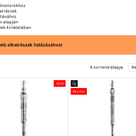
zelmotorokhoz
katrészek
vításához
m alapján
web kínálatában
elő alkatrészek listázásához!
A sorrend alapja:
Re
-42%
Új
Akciós!