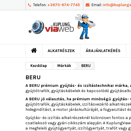
Telefon:
+3670-674-7745
Email:
info@kuplung
ALKATRÉSZEK
ÁRAJÁNLATKÉRÉS
Kezdőlap
Márkák
BERU
BERU
A BERU prémium gyújtás- és izzítástechnikai márka, 
gyújtótrafók, gyújtáskábelek és kapcsolódó gyújtásalk
A BERU jó választás, ha prémium minőségű gyújtás- v
gyújtótrafók, gyújtáskábelek, izzításvezérlő alkatrész
hidegindítást, a motor járáskultúráját, a fogyasztást 
Gyújtás- és izzítás alkatrészeknél különösen fontos a 
csatlakozó vagy gyári cikkszám alapján. A KuplungVia
a megfelelő gyújtógyertyát, izzítógyertyát, trafót vagy 