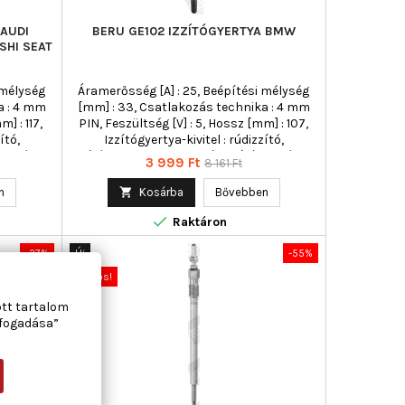
 AUDI
BERU GE102 IZZÍTÓGYERTYA BMW
SHI SEAT
 mélység
Áramerősség [A] : 25, Beépítési mélység
a : 4 mm
[mm] : 33, Csatlakozás technika : 4 mm
] : 117,
PIN, Feszültség [V] : 5, Hossz [mm] : 107,
ító,
Izzítógyertya-kivitel : rúdizzító,
sra képes,
Izzítógyertya-kivitel : utánizzításra képes,
Ár
Normál
3 999 Ft
8 161 Ft
vókás
Kónusz emelkedés : 63, Kulcsnyílás : 10
ár
emelkedés
mm, Meghúzási nyomatékig [Nm] : 20,
n

Kosárba
Bővebben
húzási
Menetméret : M10x1,0, Min. meghúzási

éret :
nyomaték [Nm] : 15, Teljes hossz [mm] :
Raktáron
[Nm] : 8,
107, Törési nyomaték [Nm] : 35
nyomaték
-27%
Új
-55%
Akciós!
ott tartalom
lfogadása”