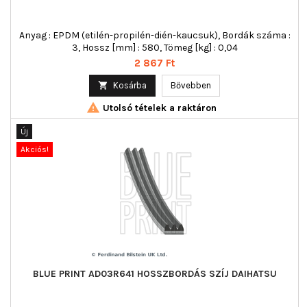
Anyag : EPDM (etilén-propilén-dién-kaucsuk), Bordák száma :
3, Hossz [mm] : 580, Tömeg [kg] : 0,04
Ár
2 867 Ft

Kosárba
Bővebben

Utolsó tételek a raktáron
Új
Akciós!
BLUE PRINT AD03R641 HOSSZBORDÁS SZÍJ DAIHATSU