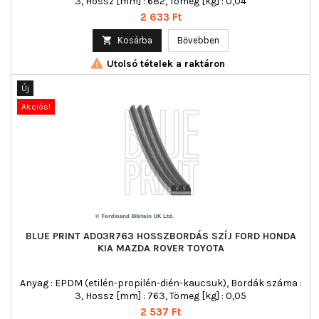
3, Hossz [mm] : 682, Tömeg [kg] : 0,04
Ár
2 633 Ft

Kosárba
Bővebben

Utolsó tételek a raktáron
Új
Akciós!
BLUE PRINT AD03R763 HOSSZBORDÁS SZÍJ FORD HONDA
KIA MAZDA ROVER TOYOTA
Anyag : EPDM (etilén-propilén-dién-kaucsuk), Bordák száma :
3, Hossz [mm] : 763, Tömeg [kg] : 0,05
Ár
2 537 Ft