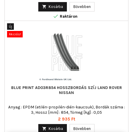

Kosárba
Bővebben

Raktáron
Új
Akciós!
BLUE PRINT AD03R854 HOSSZBORDÁS SZÍJ LAND ROVER
NISSAN
Anyag : EPDM (etilén-propilén-dién-kaucsuk), Bordák száma :
3, Hossz [mm] : 854, Tömeg [kg] : 0,05
Ár
2 935 Ft

Kosárba
Bővebben