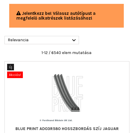
Jelentkezz be! Válassz autótípust a
megfelelő alkatrészek listázásához!

Relevancia
1-12 / 6540 elem mutatása
Új
Akciós!
BLUE PRINT AD03R580 HOSSZBORDÁS SZÍJ JAGUAR