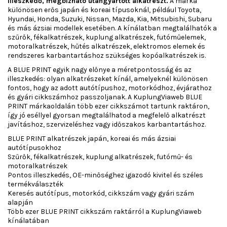
illeszkedő, megbízható utángyártott alkatrészt.
A márka
különösen erős japán és koreai típusoknál, például Toyota,
Hyundai, Honda, Suzuki, Nissan, Mazda, Kia, Mitsubishi, Subaru
és más ázsiai modellek esetében. A kínálatban megtalálhatók a
szűrők, fékalkatrészek, kuplung alkatrészek, futóműelemek,
motoralkatrészek, hűtés alkatrészek, elektromos elemek és
rendszeres karbantartáshoz szükséges kopóalkatrészek is.
A BLUE PRINT egyik nagy előnye a méretpontosság és az
illeszkedés: olyan alkatrészeket kínál, amelyeknél különösen
fontos, hogy az adott autótípushoz, motorkódhoz, évjárathoz
és gyári cikkszámhoz passzoljanak. A KuplungViaweb BLUE
PRINT márkaoldalán több ezer cikkszámot tartunk raktáron,
így jó eséllyel gyorsan megtalálhatod a megfelelő alkatrészt
javításhoz, szervizeléshez vagy időszakos karbantartáshoz.
BLUE PRINT alkatrészek japán, koreai és más ázsiai
autótípusokhoz
Szűrők, fékalkatrészek, kuplung alkatrészek, futómű- és
motoralkatrészek
Pontos illeszkedés, OE-minőséghez igazodó kivitel és széles
termékválaszték
Keresés autótípus, motorkód, cikkszám vagy gyári szám
alapján
Több ezer BLUE PRINT cikkszám raktárról a KuplungViaweb
kínálatában