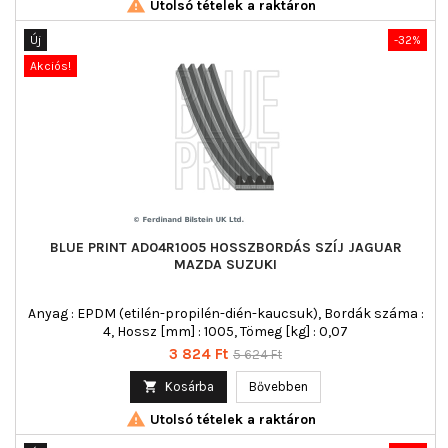

Utolsó tételek a raktáron
Új
-32%
Akciós!
BLUE PRINT AD04R1005 HOSSZBORDÁS SZÍJ JAGUAR
MAZDA SUZUKI
Anyag : EPDM (etilén-propilén-dién-kaucsuk), Bordák száma :
4, Hossz [mm] : 1005, Tömeg [kg] : 0,07
Ár
Normál
3 824 Ft
5 624 Ft
ár

Kosárba
Bővebben

Utolsó tételek a raktáron