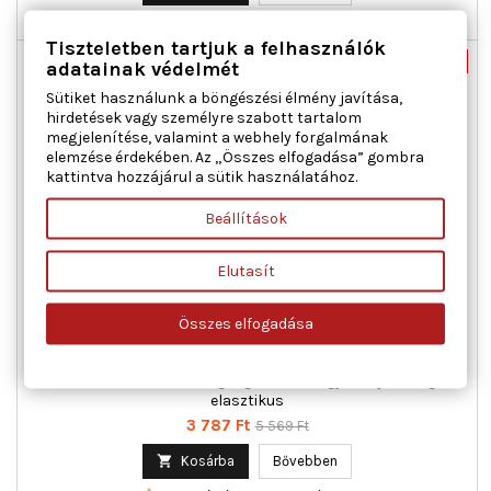

Raktáron
Tiszteletben tartjuk a felhasználók
Új
-32%
adatainak védelmét
Akciós!
Sütiket használunk a böngészési élmény javítása,
hirdetések vagy személyre szabott tartalom
megjelenítése, valamint a webhely forgalmának
elemzése érdekében. Az „Összes elfogadása” gombra
kattintva hozzájárul a sütik használatához.
Beállítások
Elutasít
BLUE PRINT AD03S842 HOSSZBORDÁS SZÍJ MITSUBISHI
Összes elfogadása
Anyag : EPDM (etilén-propilén-dién-kaucsuk), Bordák száma :
3, Hossz [mm] : 842, Tömeg [kg] : 0,001, Vegyi tulajdonságok :
elasztikus
Ár
Normál
3 787 Ft
5 569 Ft
ár

Kosárba
Bővebben