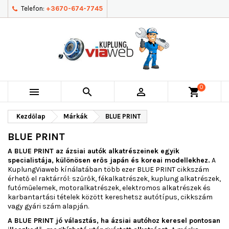
Telefon:
+3670-674-7745
0



shopping_cart
Kezdőlap
Márkák
BLUE PRINT
BLUE PRINT
A BLUE PRINT az ázsiai autók alkatrészeinek egyik
specialistája, különösen erős japán és koreai modellekhez.
A
KuplungViaweb kínálatában több ezer BLUE PRINT cikkszám
érhető el raktárról: szűrők, fékalkatrészek, kuplung alkatrészek,
futóműelemek, motoralkatrészek, elektromos alkatrészek és
karbantartási tételek között kereshetsz autótípus, cikkszám
vagy gyári szám alapján.
A BLUE PRINT jó választás, ha ázsiai autóhoz keresel pontosan