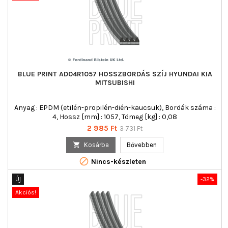
BLUE PRINT AD04R1057 HOSSZBORDÁS SZÍJ HYUNDAI KIA
MITSUBISHI
Anyag : EPDM (etilén-propilén-dién-kaucsuk), Bordák száma :
4, Hossz [mm] : 1057, Tömeg [kg] : 0,08
Ár
Normál
2 985 Ft
3 731 Ft
ár

Kosárba
Bővebben

Nincs-készleten
Új
-32%
Akciós!