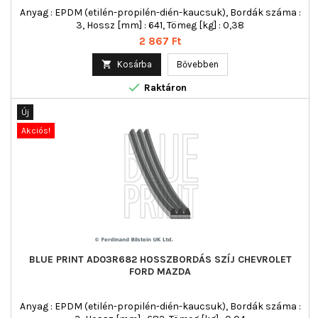
Anyag : EPDM (etilén-propilén-dién-kaucsuk), Bordák száma :
3, Hossz [mm] : 641, Tömeg [kg] : 0,38
Ár
2 867 Ft

Kosárba
Bővebben

Raktáron
Új
Akciós!
BLUE PRINT AD03R682 HOSSZBORDÁS SZÍJ CHEVROLET
FORD MAZDA
Anyag : EPDM (etilén-propilén-dién-kaucsuk), Bordák száma :