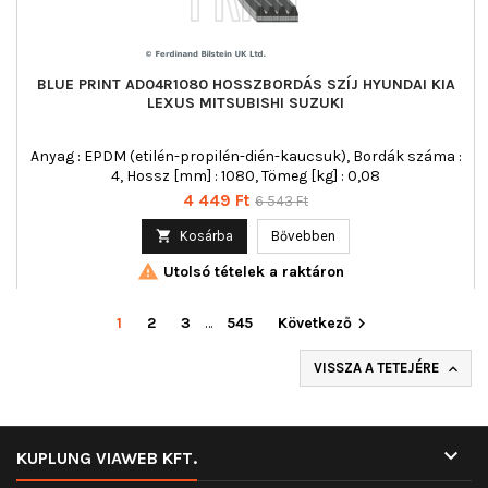
BLUE PRINT AD04R1080 HOSSZBORDÁS SZÍJ HYUNDAI KIA
LEXUS MITSUBISHI SUZUKI
Anyag : EPDM (etilén-propilén-dién-kaucsuk), Bordák száma :
4, Hossz [mm] : 1080, Tömeg [kg] : 0,08
Ár
Normál
4 449 Ft
6 543 Ft
ár

Kosárba
Bővebben

Utolsó tételek a raktáron
1
2
3
…
545
Következő

VISSZA A TETEJÉRE


KUPLUNG VIAWEB KFT.