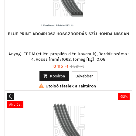
BLUE PRINT AD04R1062 HOSSZBORDÁS SZÍJ HONDA NISSAN
Anyag : EPDM (etilén-propilén-dién-kaucsuk), Bordák száma :
4, Hossz [mm] : 1062, Tömeg [kg] : 0,08
Ár
Normál
3 115 Ft
4 581 Ft
ár

Kosárba
Bővebben

Utolsó tételek a raktáron
Új
-32%
Akciós!