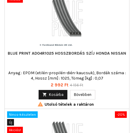
BLUE PRINT AD04R1025 HOSSZBORDÁS SZÍJ HONDA NISSAN
Anyag : EPDM (etilén-propilén-dién-kaucsuk), Bordák száma :
4, Hossz [mm] : 1025, Tömeg [kg] : 0,07
Ár
Normál
2 992 Ft
4 156 Ft
ár

Kosárba
Bővebben

Utolsó tételek a raktáron
Nincs-készleten
-20%
Új
Akciós!