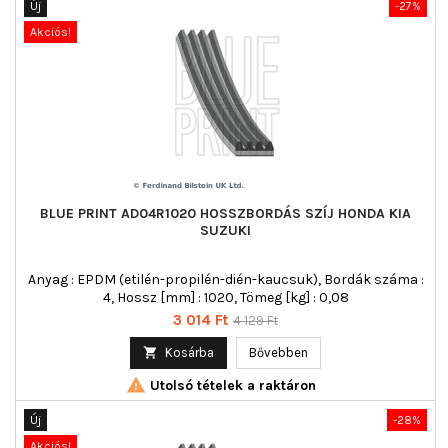
Új
-27%
Akciós!
BLUE PRINT AD04R1020 HOSSZBORDÁS SZÍJ HONDA KIA
SUZUKI
Anyag : EPDM (etilén-propilén-dién-kaucsuk), Bordák száma :
4, Hossz [mm] : 1020, Tömeg [kg] : 0,08
Ár
Normál
3 014 Ft
4 129 Ft
ár

Kosárba
Bővebben

Utolsó tételek a raktáron
Új
-28%
Akciós!