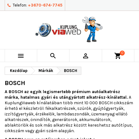
Telefon:
+3670-674-7745
0



shopping_cart
Kezdőlap
Márkák
BOSCH
BOSCH
A BOSCH az egyik legismertebb prémium autóalkatrész
márka, hatalmas gyári és utángyártott alkatrész-kínálattal.
A
KuplungViaweb kínálatában több mint 10 000 BOSCH cikkszám
érhető el készletről: fékalkatrészek, szűrők, gyújtógyertyák,
izzítógyertyák, érzékelők, lambdaszondák, üzemanyag-ellátó
alkatrészek, önindítók, generátorok, akkumulátorok,
ablaktörlők és sok más alkatrész között kereshetsz autótípus,
cikkszám vagy gyári szám alapján.