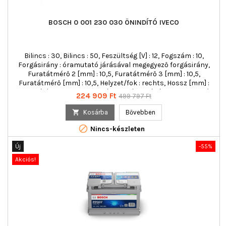
BOSCH 0 001 230 030 ÖNINDÍTÓ IVECO
Bilincs : 30, Bilincs : 50, Feszültség [V] : 12, Fogszám : 10,
Forgásirány : óramutató járásával megegyező forgásirány,
Furatátmérő 2 [mm] : 10,5, Furatátmérő 3 [mm] : 10,5,
Furatátmérő [mm] : 10,5, Helyzet/fok : rechts, Hossz [mm] :
314, Indítómotor kivitel : saját csapágyazású, Kis fogaskerék
Ár
Normál
224 909 Ft
499 797 Ft
alappozíció [mm] : 48, Menetes furatok száma : 0, Névleges
ár
teljesítmény [kW] : 3, Peremátmérő [mm] : 89, Pofanyílás-

Kosárba
Bővebben
szögmérték [fok] : 210, Rögzítési szög [fok] : 120, rögzítő

furatok száma : 3, Rögzítőfurat szögmérték [fok] : 120
Nincs-készleten
Új
-55%
Akciós!