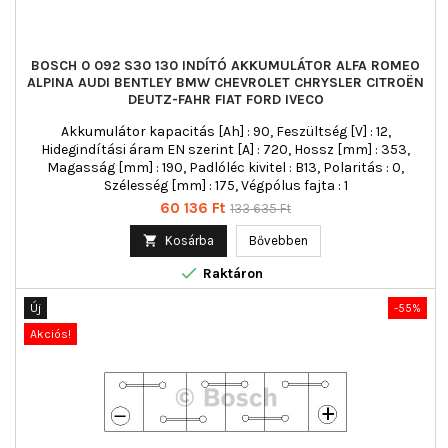
BOSCH 0 092 S30 130 INDÍTÓ AKKUMULÁTOR ALFA ROMEO
ALPINA AUDI BENTLEY BMW CHEVROLET CHRYSLER CITROËN
DEUTZ-FAHR FIAT FORD IVECO
Akkumulátor kapacitás [Ah] : 90, Feszültség [V] : 12,
Hidegindítási áram EN szerint [A] : 720, Hossz [mm] : 353,
Magasság [mm] : 190, Padlóléc kivitel : B13, Polaritás : 0,
Szélesség [mm] : 175, Végpólus fajta : 1
Ár
Normál
60 136 Ft
133 635 Ft
ár

Kosárba
Bővebben

Raktáron
Új
-55%
Akciós!