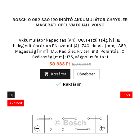
BOSCH 0 092 S30 120 INDÍTÓ AKKUMULÁTOR CHRYSLER
MASERATI OPEL VAUXHALL VOLVO
Akkumulátor kapacitás [Ah] : 88, Feszültség [V] : 12,
Hidegindítási áram EN szerint [A] : 740, Hossz [mm] : 353,
Magasság [mm] : 175, Padlóléc kivitel : B13, Polaritás : 0,
Szélesség [mm] : 175, Végpólus fajta : 1
Ár
Normál
58 333 Ft
129 630 Ft
ár

Kosárba
Bővebben

Raktáron
Új
-55%
Akciós!