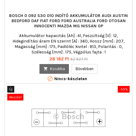
BOSCH 0 092 S30 010 INDÍTÓ AKKUMULÁTOR AUDI AUSTIN
BEDFORD DAF FIAT FORD FORD AUSTRALIA FORD OTOSAN
INNOCENTI MAZDA MG NISSAN OP
Akkumulátor kapacitás [Ah] : 41, Feszültség [V] : 12,
Hidegindítási áram EN szerint [A] : 360, Hossz [mm] : 207,
Magasság [mm] : 175, Padlóléc kivitel : B13, Polaritás : 0,
Szélesség [mm] : 175, Végpólus fajta : 1
Ár
Normál
28 182 Ft
62 627 Ft
ár

Kosárba
Bővebben

Nincs-készleten
Új
-55%
Akciós!