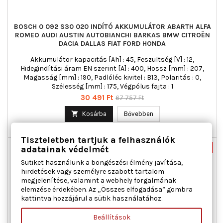
BOSCH 0 092 S30 020 INDÍTÓ AKKUMULÁTOR ABARTH ALFA
ROMEO AUDI AUSTIN AUTOBIANCHI BARKAS BMW CITROËN
DACIA DALLAS FIAT FORD HONDA
Akkumulátor kapacitás [Ah] : 45, Feszültség [V] : 12,
Hidegindítási áram EN szerint [A] : 400, Hossz [mm] : 207,
Magasság [mm] : 190, Padlóléc kivitel : B13, Polaritás : 0,
Szélesség [mm] : 175, Végpólus fajta : 1
Ár
Normál
30 491 Ft
67 757 Ft
ár

Kosárba
Bővebben

Raktáron
Tiszteletben tartjuk a felhasználók
adatainak védelmét
Új
-55%
Akciós!
Sütiket használunk a böngészési élmény javítása,
hirdetések vagy személyre szabott tartalom
megjelenítése, valamint a webhely forgalmának
elemzése érdekében. Az „Összes elfogadása” gombra
kattintva hozzájárul a sütik használatához.
Beállítások