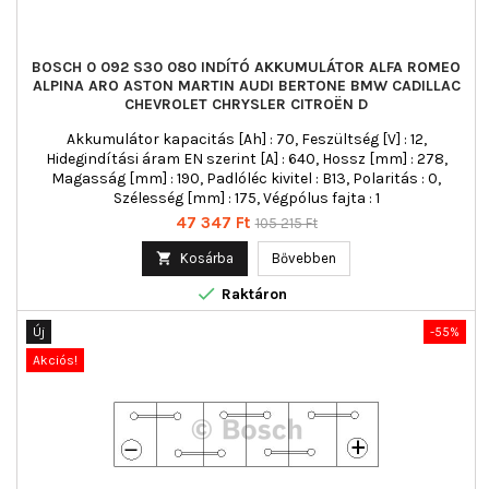
BOSCH 0 092 S30 080 INDÍTÓ AKKUMULÁTOR ALFA ROMEO
ALPINA ARO ASTON MARTIN AUDI BERTONE BMW CADILLAC
CHEVROLET CHRYSLER CITROËN D
Akkumulátor kapacitás [Ah] : 70, Feszültség [V] : 12,
Hidegindítási áram EN szerint [A] : 640, Hossz [mm] : 278,
Magasság [mm] : 190, Padlóléc kivitel : B13, Polaritás : 0,
Szélesség [mm] : 175, Végpólus fajta : 1
Ár
Normál
47 347 Ft
105 215 Ft
ár

Kosárba
Bővebben

Raktáron
Új
-55%
Akciós!