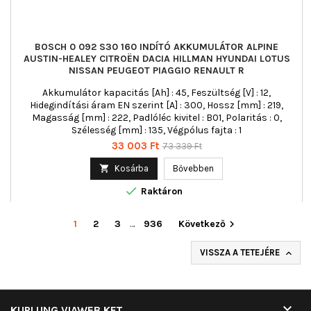
BOSCH 0 092 S30 160 INDÍTÓ AKKUMULÁTOR ALPINE
AUSTIN-HEALEY CITROËN DACIA HILLMAN HYUNDAI LOTUS
NISSAN PEUGEOT PIAGGIO RENAULT R
Akkumulátor kapacitás [Ah] : 45, Feszültség [V] : 12,
Hidegindítási áram EN szerint [A] : 300, Hossz [mm] : 219,
Magasság [mm] : 222, Padlóléc kivitel : B01, Polaritás : 0,
Szélesség [mm] : 135, Végpólus fajta : 1
Ár
Normál
33 003 Ft
73 339 Ft
ár

Kosárba
Bővebben

Raktáron
1
2
3
…
936
Következő

VISSZA A TETEJÉRE


KUPLUNG VIAWEB KFT.