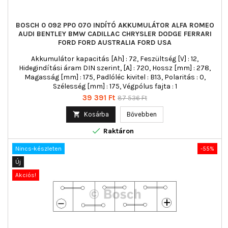
BOSCH 0 092 PP0 070 INDÍTÓ AKKUMULÁTOR ALFA ROMEO
AUDI BENTLEY BMW CADILLAC CHRYSLER DODGE FERRARI
FORD FORD AUSTRALIA FORD USA
Akkumulátor kapacitás [Ah] : 72, Feszültség [V] : 12,
Hidegindítási áram DIN szerint, [A] : 720, Hossz [mm] : 278,
Magasság [mm] : 175, Padlóléc kivitel : B13, Polaritás : 0,
Szélesség [mm] : 175, Végpólus fajta : 1
Ár
Normál
39 391 Ft
87 536 Ft
ár

Kosárba
Bővebben

Raktáron
Nincs-készleten
-55%
Új
Akciós!