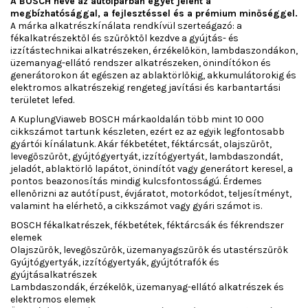
A BOSCH neve az autóiparban egyet jelent a
megbízhatósággal, a fejlesztéssel és a prémium minőséggel.
A márka alkatrészkínálata rendkívül szerteágazó: a
fékalkatrészektől és szűrőktől kezdve a gyújtás- és
izzítástechnikai alkatrészeken, érzékelőkön, lambdaszondákon,
üzemanyag-ellátó rendszer alkatrészeken, önindítókon és
generátorokon át egészen az ablaktörlőkig, akkumulátorokig és
elektromos alkatrészekig rengeteg javítási és karbantartási
területet lefed.
A KuplungViaweb BOSCH márkaoldalán több mint 10 000
cikkszámot tartunk készleten, ezért ez az egyik legfontosabb
gyártói kínálatunk. Akár fékbetétet, féktárcsát, olajszűrőt,
levegőszűrőt, gyújtógyertyát, izzítógyertyát, lambdaszondát,
jeladót, ablaktörlő lapátot, önindítót vagy generátort keresel, a
pontos beazonosítás mindig kulcsfontosságú. Érdemes
ellenőrizni az autótípust, évjáratot, motorkódot, teljesítményt,
valamint ha elérhető, a cikkszámot vagy gyári számot is.
BOSCH fékalkatrészek, fékbetétek, féktárcsák és fékrendszer
elemek
Olajszűrők, levegőszűrők, üzemanyagszűrők és utastérszűrők
Gyújtógyertyák, izzítógyertyák, gyújtótrafók és
gyújtásalkatrészek
Lambdaszondák, érzékelők, üzemanyag-ellátó alkatrészek és
elektromos elemek