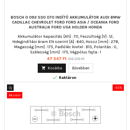
BOSCH 0 092 S30 070 INDÍTÓ AKKUMULÁTOR AUDI BMW
CADILLAC CHEVROLET FORD FORD ASIA / OCEANIA FORD
AUSTRALIA FORD USA HOLDEN HONDA
Akkumulátor kapacitás [Ah] : 70, Feszültség [V] : 12,
Hidegindítási áram EN szerint [A] : 640, Hossz [mm] : 278,
Magasság [mm] : 175, Padlóléc kivitel : B13, Polaritás : 0,
Szélesség [mm] : 175, Végpólus fajta : 1
Ár
Normál
47 347 Ft
105 215 Ft
ár

Kosárba
Bővebben

Raktáron
Új
-55%
Akciós!