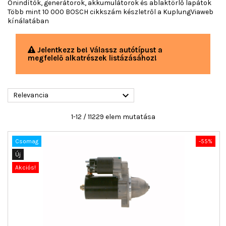
Önindítók, generátorok, akkumulátorok és ablaktörlő lapátok
Több mint 10 000 BOSCH cikkszám készletről a KuplungViaweb
kínálatában
Jelentkezz be! Válassz autótípust a
megfelelő alkatrészek listázásához!

Relevancia
1-12 / 11229 elem mutatása
Csomag
-55%
Új
Akciós!