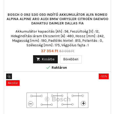
BOSCH 0 092 S30 050 INDÍTÓ AKKUMULÁTOR ALFA ROMEO
ALPINA ALPINE ARO AUDI BMW CHRYSLER CITROËN DAEWOO
DAIHATSU DAIMLER DALLAS FIA
Akkumulátor kapacitás [Ah] : 56, Feszültség [V] : 12,
Hidegindítási áram EN szerint [A] : 480, Hossz [mm] : 242,
Magasság [mm] : 190, Padlóléc kivitel : B13, Polaritás : 0,
Szélesség [mm] : 175, Végpólus fajta : 1
Ár
Normál
37 354 Ft
83 009 Ft
ár

Kosárba
Bővebben

Raktáron
Új
-55%
Akciós!