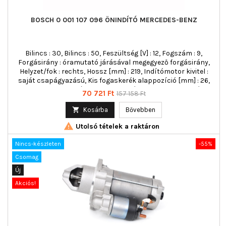
BOSCH 0 001 107 096 ÖNINDÍTÓ MERCEDES-BENZ
Bilincs : 30, Bilincs : 50, Feszültség [V] : 12, Fogszám : 9,
Forgásirány : óramutató járásával megegyező forgásirány,
Helyzet/fok : rechts, Hossz [mm] : 219, Indítómotor kivitel :
saját csapágyazású, Kis fogaskerék alappozíció [mm] : 26,
Menetes furatok száma : 2, Menetméret 1 : M10, Menetméret :
Ár
Normál
70 721 Ft
157 158 Ft
M10, Névleges teljesítmény [kW] : 1,1, Peremátmérő [mm] : 82,5,
ár
Pofanyílás-szögmérték [fok] : 30, Rögzítési szög [fok] : 30,

Kosárba
Bővebben
rögzítő furatok száma : 0, Rögzítőfurat szögmérték [fok] : 30

Utolsó tételek a raktáron
Nincs-készleten
-55%
Csomag
Új
Akciós!