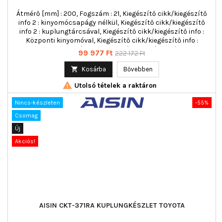
Átmérő [mm] : 200, Fogszám : 21, Kiegészítő cikk/kiegészítő
info 2 : kinyomócsapágy nélkül, Kiegészítő cikk/kiegészítő
info 2 : kuplungtárcsával, Kiegészítő cikk/kiegészítő info :
Központi kinyomóval, Kiegészítő cikk/kiegészítő info :
kuplung nyomólappal, többrészes : háromrészes
Ár
Normál
99 977 Ft
222 172 Ft
ár

Kosárba
Bővebben

Utolsó tételek a raktáron
Nincs-készleten
-55%
Csomag
Új
Akciós!
AISIN CKT-371RA KUPLUNGKÉSZLET TOYOTA