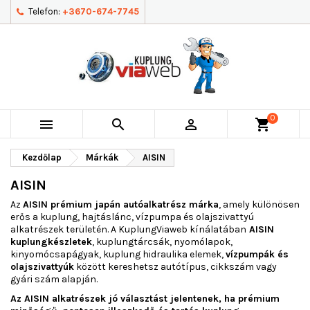
Telefon:
+3670-674-7745
0



shopping_cart
Kezdőlap
Márkák
AISIN
AISIN
Az
AISIN prémium japán autóalkatrész márka
, amely különösen
erős a kuplung, hajtáslánc, vízpumpa és olajszivattyú
alkatrészek területén. A KuplungViaweb kínálatában
AISIN
kuplungkészletek
, kuplungtárcsák, nyomólapok,
kinyomócsapágyak, kuplung hidraulika elemek,
vízpumpák és
olajszivattyúk
között kereshetsz autótípus, cikkszám vagy
gyári szám alapján.
Az AISIN alkatrészek jó választást jelentenek, ha prémium