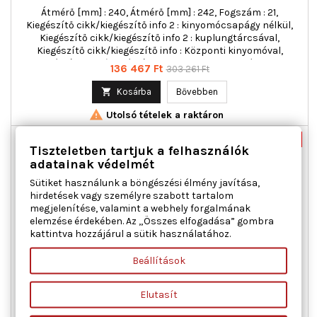
Átmérő [mm] : 240, Átmérő [mm] : 242, Fogszám : 21,
Kiegészítő cikk/kiegészítő info 2 : kinyomócsapágy nélkül,
Kiegészítő cikk/kiegészítő info 2 : kuplungtárcsával,
Kiegészítő cikk/kiegészítő info : Központi kinyomóval,
Kiegészítő cikk/kiegészítő info : kuplung nyomólappal,
Ár
Normál
136 467 Ft
303 261 Ft
többrészes : háromrészes
ár

Kosárba
Bővebben

Utolsó tételek a raktáron
Csomag
-55%
Tiszteletben tartjuk a felhasználók
Új
adatainak védelmét
Akciós!
Sütiket használunk a böngészési élmény javítása,
hirdetések vagy személyre szabott tartalom
megjelenítése, valamint a webhely forgalmának
elemzése érdekében. Az „Összes elfogadása” gombra
kattintva hozzájárul a sütik használatához.
Beállítások
AISIN CKT-314R KUPLUNGKÉSZLET TOYOTA
Elutasít