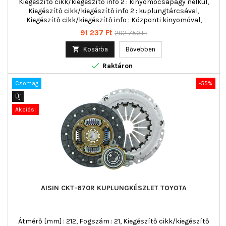
Kiegészítő cikk/kiegészítő info 2 : kinyomócsapágy nélkül,
Kiegészítő cikk/kiegészítő info 2 : kuplungtárcsával,
Kiegészítő cikk/kiegészítő info : Központi kinyomóval,
Kiegészítő cikk/kiegészítő info : kuplung nyomólappal,
Ár
Normál
91 237 Ft
202 750 Ft
többrészes : háromrészes
ár

Kosárba
Bővebben

Raktáron
Csomag
-55%
Új
Akciós!
AISIN CKT-670R KUPLUNGKÉSZLET TOYOTA
Átmérő [mm] : 212, Fogszám : 21, Kiegészítő cikk/kiegészítő