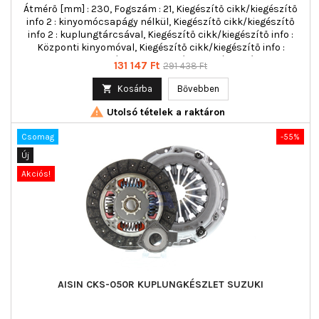
Átmérő [mm] : 230, Fogszám : 21, Kiegészítő cikk/kiegészítő
info 2 : kinyomócsapágy nélkül, Kiegészítő cikk/kiegészítő
info 2 : kuplungtárcsával, Kiegészítő cikk/kiegészítő info :
Központi kinyomóval, Kiegészítő cikk/kiegészítő info :
kuplung nyomólappal, többrészes : háromrészes
Ár
Normál
131 147 Ft
291 438 Ft
ár

Kosárba
Bővebben

Utolsó tételek a raktáron
Csomag
-55%
Új
Akciós!
AISIN CKS-050R KUPLUNGKÉSZLET SUZUKI