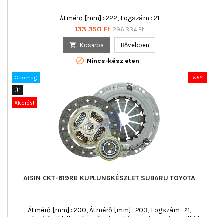
Átmérő [mm] : 222, Fogszám : 21
Ár
Normál
133 350 Ft
296 334 Ft
ár

Kosárba
Bővebben

Nincs-készleten
Csomag
-55%
Új
Akciós!
AISIN CKT-619RB KUPLUNGKÉSZLET SUBARU TOYOTA
Átmérő [mm] : 200, Átmérő [mm] : 203, Fogszám : 21,