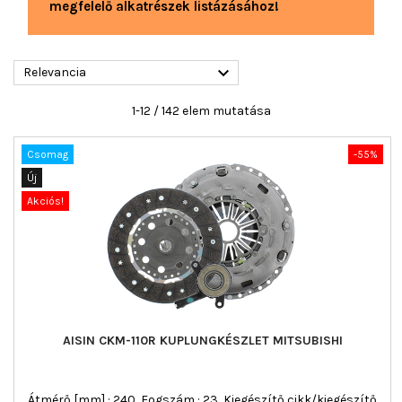
megfelelő alkatrészek listázásához!

Relevancia
1-12 / 142 elem mutatása
Csomag
-55%
Új
Akciós!
AISIN CKM-110R KUPLUNGKÉSZLET MITSUBISHI
Átmérő [mm] : 240, Fogszám : 23, Kiegészítő cikk/kiegészítő