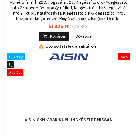
Átmérő [mm] : 220, Fogszám : 26, Kiegészítő cikk/kiegészítő
info 2 : kinyomócsapágy nélkül, Kiegészítő cikk/kiegészítő
info 2 : kuplungtárcsával, Kiegészítő cikk/kiegészítő info :
Központi kinyomóval, Kiegészítő cikk/kiegészítő info :
kuplung nyomólappal, többrészes : háromrészes
Ár
Normál
61 808 Ft
137 352 Ft
ár

Kosárba
Bővebben

Utolsó tételek a raktáron
Csomag
-55%
Új
Akciós!
AISIN CKN-233R KUPLUNGKÉSZLET NISSAN