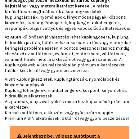
minőségű, pontosan illeszkedő és tartós kuplung-,
hajtáslánc- vagy motoralkatrészt keresel.
A márka
kínálatában megtalálhatók a kuplungkészletek,
kuplungtárcsák, nyomólapok, kinyomócsapágyak, központi
kinyomók, kuplung főhengerek, kuplung munkahengerek,
vízpumpák, olajszivattyúk és egyéb kapcsolódó alkatrészek is.
Az
AISIN
különösen jó választás lehet
kuplungcsere
, kuplung
hidraulika javítás, hűtőrendszer karbantartás vagy motorolaj-
keringési probléma esetén. A pontos beazonosításhoz mindig
ellenőrizd az autótípust, évjáratot, motorkódot, váltótípust,
valamint ha elérhető, a cikkszámot vagy gyári számot is. A
KuplungViaweb AISIN márkaoldalán prémium alkatrészeket
találsz készletről vagy gyors beszerzéssel.
AISIN kuplungkészletek, kuplungtárcsák, nyomólapok és
kinyomócsapágyak
Kuplung főhengerek, munkahengerek, központi kinyomók és
hidraulikus alkatrészek
Vízpumpák, olajszivattyúk és motorhoz kapcsolódó prémium
alkatrészek
Keresés autótípus, cikkszám vagy gyári szám alapján
Prémium AISIN alkatrészek raktárról vagy gyors beszerzéssel
Jelentkezz be! Válassz autótípust a