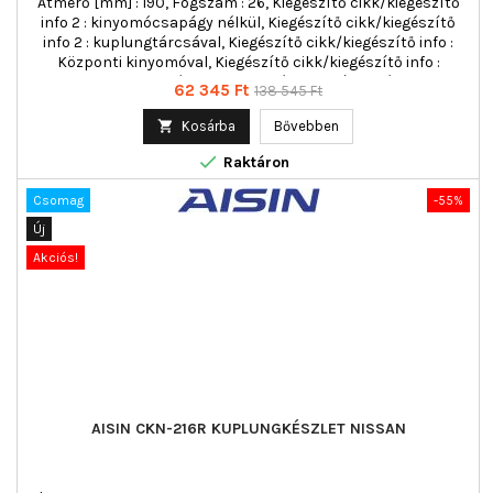
Átmérő [mm] : 190, Fogszám : 26, Kiegészítő cikk/kiegészítő
info 2 : kinyomócsapágy nélkül, Kiegészítő cikk/kiegészítő
info 2 : kuplungtárcsával, Kiegészítő cikk/kiegészítő info :
Központi kinyomóval, Kiegészítő cikk/kiegészítő info :
kuplung nyomólappal, többrészes : háromrészes
Ár
Normál
62 345 Ft
138 545 Ft
ár

Kosárba
Bővebben

Raktáron
Csomag
-55%
Új
Akciós!
AISIN CKN-216R KUPLUNGKÉSZLET NISSAN