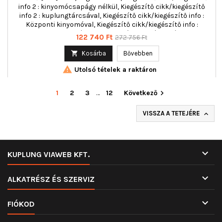
info 2 : kinyomócsapágy nélkül, Kiegészítő cikk/kiegészítő
info 2 : kuplungtárcsával, Kiegészítő cikk/kiegészítő info :
Központi kinyomóval, Kiegészítő cikk/kiegészítő info :
kuplung nyomólappal, többrészes : háromrészes
Ár
Normál
122 740 Ft
272 756 Ft
ár

Kosárba
Bővebben

Utolsó tételek a raktáron
1
2
3
…
12
Következő

VISSZA A TETEJÉRE


KUPLUNG VIAWEB KFT.

ALKATRÉSZ ÉS SZERVIZ

FIÓKOD