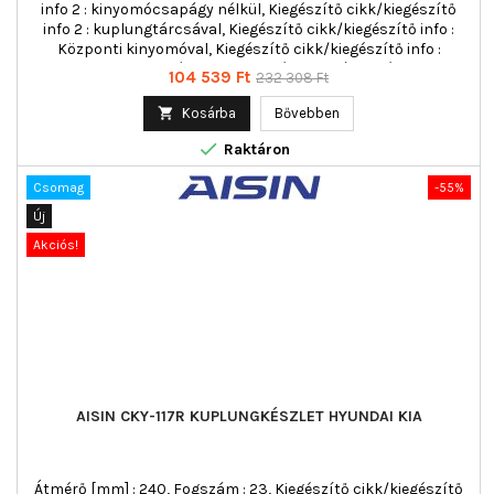
info 2 : kinyomócsapágy nélkül, Kiegészítő cikk/kiegészítő
info 2 : kuplungtárcsával, Kiegészítő cikk/kiegészítő info :
Központi kinyomóval, Kiegészítő cikk/kiegészítő info :
kuplung nyomólappal, többrészes : háromrészes
Ár
Normál
104 539 Ft
232 308 Ft
ár

Kosárba
Bővebben

Raktáron
Csomag
-55%
Új
Akciós!
AISIN CKY-117R KUPLUNGKÉSZLET HYUNDAI KIA
Átmérő [mm] : 240, Fogszám : 23, Kiegészítő cikk/kiegészítő