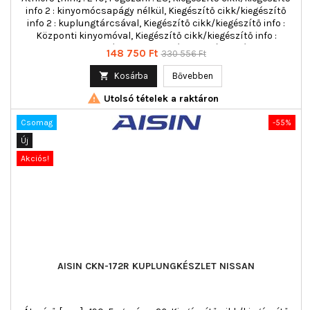
info 2 : kinyomócsapágy nélkül, Kiegészítő cikk/kiegészítő
info 2 : kuplungtárcsával, Kiegészítő cikk/kiegészítő info :
Központi kinyomóval, Kiegészítő cikk/kiegészítő info :
kuplung nyomólappal, többrészes : háromrészes
Ár
Normál
148 750 Ft
330 556 Ft
ár

Kosárba
Bővebben

Utolsó tételek a raktáron
Csomag
-55%
Új
Akciós!
AISIN CKN-172R KUPLUNGKÉSZLET NISSAN