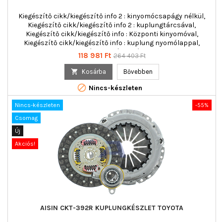
Kiegészítő cikk/kiegészítő info 2 : kinyomócsapágy nélkül,
Kiegészítő cikk/kiegészítő info 2 : kuplungtárcsával,
Kiegészítő cikk/kiegészítő info : Központi kinyomóval,
Kiegészítő cikk/kiegészítő info : kuplung nyomólappal,
többrészes : háromrészes
Ár
Normál
118 981 Ft
264 403 Ft
ár

Kosárba
Bővebben

Nincs-készleten
Nincs-készleten
-55%
Csomag
Új
Akciós!
AISIN CKT-392R KUPLUNGKÉSZLET TOYOTA