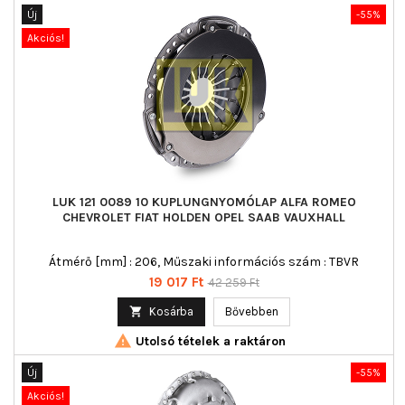
Új
-55%
Akciós!
LUK 121 0089 10 KUPLUNGNYOMÓLAP ALFA ROMEO
CHEVROLET FIAT HOLDEN OPEL SAAB VAUXHALL
Átmérő [mm] : 206, Műszaki információs szám : TBVR
Ár
Normál
19 017 Ft
42 259 Ft
ár

Kosárba
Bővebben

Utolsó tételek a raktáron
Új
-55%
Akciós!