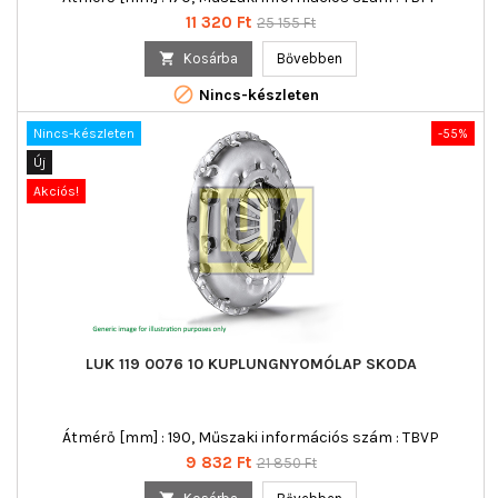
Ár
Normál
11 320 Ft
25 155 Ft
ár

Kosárba
Bővebben

Nincs-készleten
Nincs-készleten
-55%
Új
Akciós!
LUK 119 0076 10 KUPLUNGNYOMÓLAP SKODA
Átmérő [mm] : 190, Műszaki információs szám : TBVP
Ár
Normál
9 832 Ft
21 850 Ft
ár