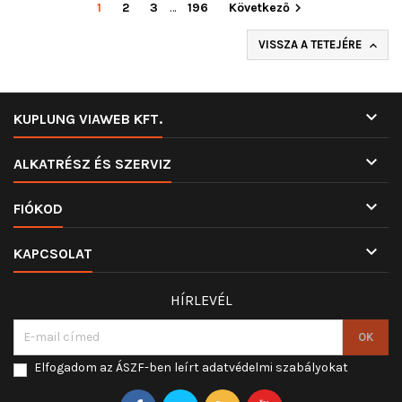
1
2
3
…
196
Következő

VISSZA A TETEJÉRE


KUPLUNG VIAWEB KFT.

ALKATRÉSZ ÉS SZERVIZ

FIÓKOD

KAPCSOLAT
HÍRLEVÉL
Elfogadom az ÁSZF-ben leírt adatvédelmi szabályokat