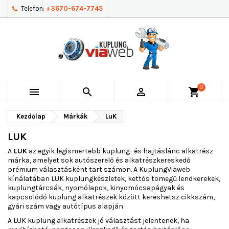
Telefon:
+3670-674-7745
0



shopping_cart
Kezdőlap
Márkák
LuK
LUK
A
LUK
az egyik legismertebb kuplung- és hajtáslánc alkatrész
márka, amelyet sok autószerelő és alkatrészkereskedő
prémium választásként tart számon. A KuplungViaweb
kínálatában LUK kuplungkészletek, kettős tömegű lendkerekek,
kuplungtárcsák, nyomólapok, kinyomócsapágyak és
kapcsolódó kuplung alkatrészek között kereshetsz cikkszám,
gyári szám vagy autótípus alapján.
A LUK kuplung alkatrészek jó választást jelentenek, ha