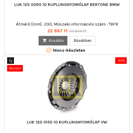
LUK 123 0095 10 KUPLUNGNYOMÓLAP BERTONE BMW
Átmérő [mm] : 230, Műszaki információs szám : TBFR
Ár
Normál
22 887 Ft
50 859 Ft
ár

Kosárba
Bővebben

Nincs-készleten
Új
-55%
Akciós!
LUK 123 0155 10 KUPLUNGNYOMÓLAP VW