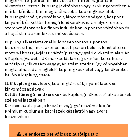
megbízható, pontosan illeszkedő és tartós hajtáslánc
alkatrészt keresel kuplung javításhoz vagy kuplungcseréhez. A
márka kínálatában megtalálhatók a kuplungkészletek,
kuplungtárcsák, nyomólapok, kinyomócsapágyak, központi
kinyomók és kettős tömegű lendkerekek is, amelyek fontos
szerepet játszanak a finom indulásban, a pontos váltásban és
a hajtáslánc üzembiztos működésében.
Kuplung alkatrészeknél különösen fontos a pontos
beazonosítás, mert azonos autótípuson belül is lehet eltérés
motorváltozat, évjárat, váltótípus vagy gyári cikkszám alapján.
A KuplungViaweb LUK márkaoldalán egyszerűen kereshetsz
autótípus, cikkszám vagy gyári szám szerint, így könnyebben
megtalálhatod a megfelelő kuplungkészletet vagy lendkereket
he jön a kuplung csere.
LUK kuplungkészletek
, kuplungtárcsák, nyomólapok és
kinyomócsapágyak
Kettős tömegű lendkerekek
és kuplungműködtető alkatrészek
széles választékban
Keresés autótípus, cikkszám vagy gyári szám alapján
Prémium kuplung alkatrészek készletről vagy gyors
beszerzéssel
Jelentkezz be! Válassz autótípust a