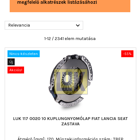
megfelelő alkatrészek listázásához!

Relevancia
1-12 / 2341 elem mutatása
Nincs-készleten
-55%
Új
Akciós!
LUK 117 0020 10 KUPLUNGNYOMÓLAP FIAT LANCIA SEAT
ZASTAVA
Átmérő [mm] : 170, Műszaki információs szám : TBFP