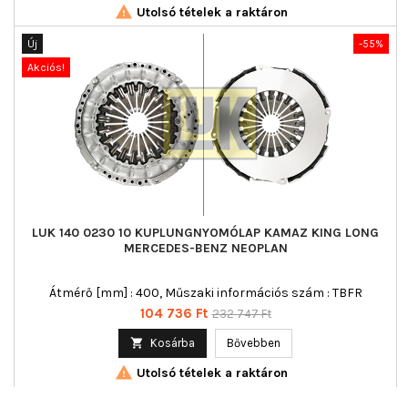

Utolsó tételek a raktáron
Új
-55%
Akciós!
LUK 140 0230 10 KUPLUNGNYOMÓLAP KAMAZ KING LONG
MERCEDES-BENZ NEOPLAN
Átmérő [mm] : 400, Műszaki információs szám : TBFR
Ár
Normál
104 736 Ft
232 747 Ft
ár

Kosárba
Bővebben

Utolsó tételek a raktáron