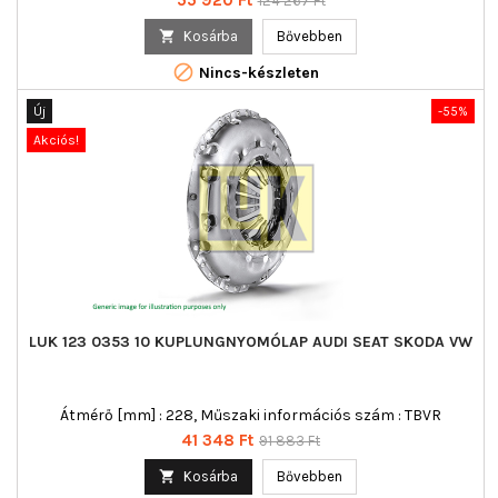
124 267 Ft
ár

Kosárba
Bővebben

Nincs-készleten
Új
-55%
Akciós!
LUK 123 0353 10 KUPLUNGNYOMÓLAP AUDI SEAT SKODA VW
Átmérő [mm] : 228, Műszaki információs szám : TBVR
Ár
Normál
41 348 Ft
91 883 Ft
ár

Kosárba
Bővebben