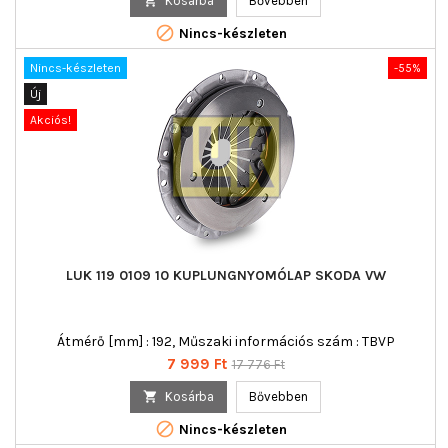

Kosárba
Bővebben

Nincs-készleten
Nincs-készleten
-55%
Új
Akciós!
LUK 119 0109 10 KUPLUNGNYOMÓLAP SKODA VW
Átmérő [mm] : 192, Műszaki információs szám : TBVP
Ár
Normál
7 999 Ft
17 776 Ft
ár

Kosárba
Bővebben

Nincs-készleten