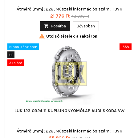
Átmérő [mm] : 228, Műszaki információs szám : TBVR
Ár
Normál
21 776 Ft
48 390 Ft
ár

Kosárba
Bővebben

Utolsó tételek a raktáron
Nincs-készleten
-55%
Új
Akciós!
LUK 123 0324 11 KUPLUNGNYOMÓLAP AUDI SKODA VW
Átmérő [mm] : 228, Műszaki információs szám : TBVR
Ár
Normál
55 920 Ft