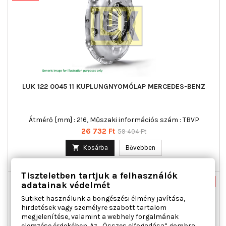
LUK 122 0045 11 KUPLUNGNYOMÓLAP MERCEDES-BENZ
Átmérő [mm] : 216, Műszaki információs szám : TBVP
Ár
Normál
26 732 Ft
59 404 Ft
ár

Kosárba
Bővebben

Utolsó tételek a raktáron
Tiszteletben tartjuk a felhasználók
Új
-55%
adatainak védelmét
Akciós!
Sütiket használunk a böngészési élmény javítása,
hirdetések vagy személyre szabott tartalom
megjelenítése, valamint a webhely forgalmának
elemzése érdekében. Az „Összes elfogadása” gombra