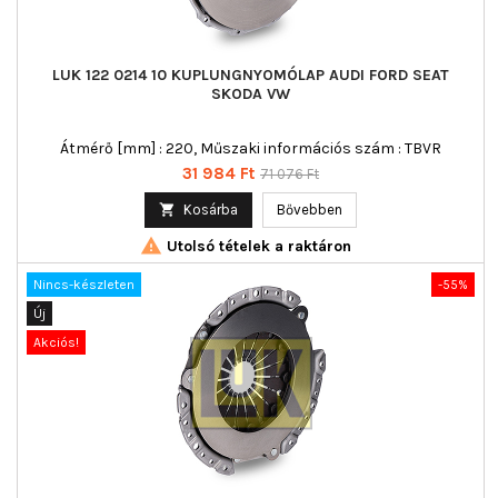
LUK 122 0214 10 KUPLUNGNYOMÓLAP AUDI FORD SEAT
SKODA VW
Átmérő [mm] : 220, Műszaki információs szám : TBVR
Ár
Normál
31 984 Ft
71 076 Ft
ár

Kosárba
Bővebben

Utolsó tételek a raktáron
Nincs-készleten
-55%
Új
Akciós!