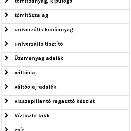
tömítőanyag, kipufogó
tömítőszalag
univerzális kenőanyag
univerzális tisztító
Üzemanyag adalék
váltóolaj
váltóolaj-adalék
visszapillantó ragasztó készlet
Víztiszta lakk
zsír