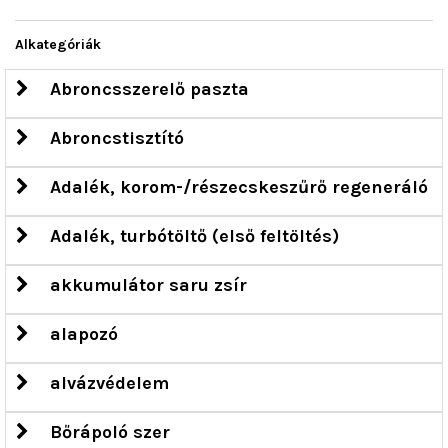
Alkategóriák
Abroncsszerelő paszta
Abroncstisztító
Adalék, korom-/részecskeszűrő regeneráló
Adalék, turbótöltő (első feltöltés)
akkumulátor saru zsír
alapozó
alvázvédelem
Bőrápoló szer