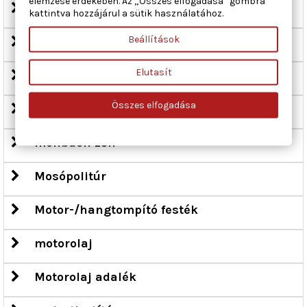
elemzése érdekében. Az „Összes elfogadása” gombra
Lánc olaj
kattintva hozzájárul a sütik használatához.
Beállítások
Láncspray
Elutasít
Légfrissítő
Összes elfogadása
másodlagos ragasztó
molibdén zsír
Mosópolitúr
Motor-/hangtompító festék
motorolaj
Motorolaj adalék