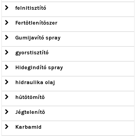
felnitisztító
Fertőtlenítőszer
Gumijavító spray
gyorstisztító
Hidegindító spray
hidraulika olaj
hűtőtömítő
Jégtelenítő
Karbamid