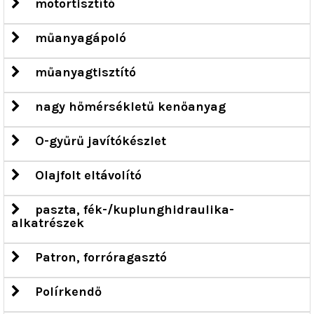
motortisztító
műanyagápoló
műanyagtisztító
nagy hőmérsékletű kenőanyag
O-gyűrű javítókészlet
Olajfolt eltávolító
paszta, fék-/kuplunghidraulika-
alkatrészek
Patron, forróragasztó
Polírkendő