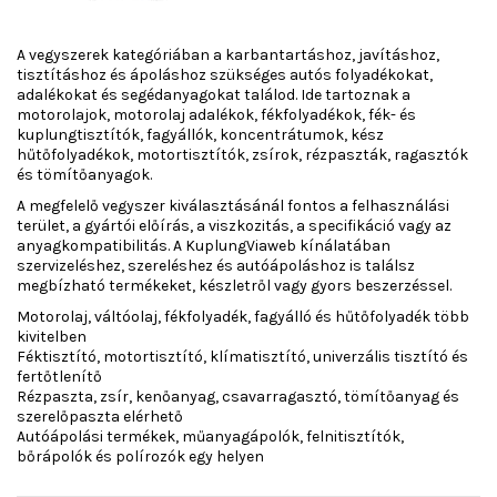
A vegyszerek kategóriában a karbantartáshoz, javításhoz,
tisztításhoz és ápoláshoz szükséges autós folyadékokat,
adalékokat és segédanyagokat találod. Ide tartoznak a
motorolajok, motorolaj adalékok, fékfolyadékok, fék- és
kuplungtisztítók, fagyállók, koncentrátumok, kész
hűtőfolyadékok, motortisztítók, zsírok, rézpaszták, ragasztók
és tömítőanyagok.
A megfelelő vegyszer kiválasztásánál fontos a felhasználási
terület, a gyártói előírás, a viszkozitás, a specifikáció vagy az
anyagkompatibilitás. A KuplungViaweb kínálatában
szervizeléshez, szereléshez és autóápoláshoz is találsz
megbízható termékeket, készletről vagy gyors beszerzéssel.
Motorolaj, váltóolaj, fékfolyadék, fagyálló és hűtőfolyadék több
kivitelben
Féktisztító, motortisztító, klímatisztító, univerzális tisztító és
fertőtlenítő
Rézpaszta, zsír, kenőanyag, csavarragasztó, tömítőanyag és
szerelőpaszta elérhető
Autóápolási termékek, műanyagápolók, felnitisztítók,
bőrápolók és polírozók egy helyen