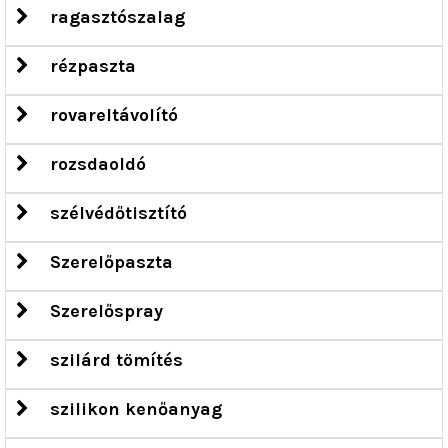
ragasztószalag
rézpaszta
rovareltávolító
rozsdaoldó
szélvédőtisztító
Szerelőpaszta
Szerelőspray
szilárd tömítés
szilikon kenőanyag