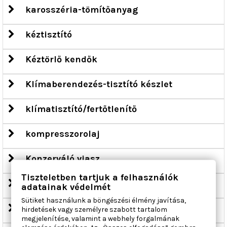
karosszéria-tömítőanyag
kéztisztító
Kéztörlő kendők
Klímaberendezés-tisztító készlet
klímatisztító/fertőtlenítő
kompresszorolaj
Konzerváló viasz
Tiszteletben tartjuk a felhasználók
lakk
adatainak védelmét
Sütiket használunk a böngészési élmény javítása,
lakkpolitúr
hirdetések vagy személyre szabott tartalom
megjelenítése, valamint a webhely forgalmának