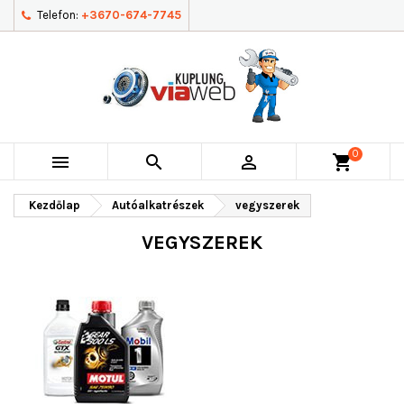
Telefon:
+3670-674-7745
0



shopping_cart
Kezdőlap
Autóalkatrészek
vegyszerek
VEGYSZEREK