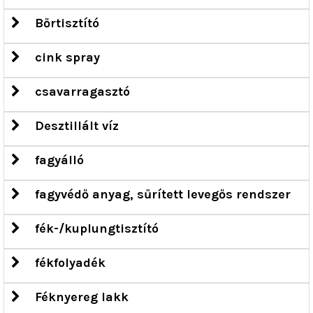
Bőrtisztító
cink spray
csavarragasztó
Desztillált víz
fagyálló
fagyvédő anyag, sűrített levegős rendszer
fék-/kuplungtisztító
fékfolyadék
Féknyereg lakk