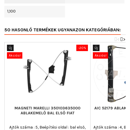
1,100
50 HASONLÓ TERMÉKEK UGYANAZON KATEGÓRIÁBAN:
<
>
Új
-20%
Új
Akciós!
Akciós!
MAGNETI MARELLI 350103635000
AIC 52179 ABLAKE
ABLAKEMELŐ BAL ELSŐ FIAT
Ajtók száma : 5, Beépítési oldal : bal első,
Ajtók száma : 4, Beé