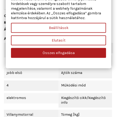
hirdetések vagy személyre szabott tartalom
megjelenítése, valamint a webhely forgalmának
elemzése érdekében. Az „Összes elfogadása” gombra
Cikkszám
01.1906
kattintva hozzájárul a sütik használatához.
Raktáron
1 db
Beállítások
Állapot
Új
Adatlap
Elutasít
Kombinált kapcsoló
komfort funkcióval
funkció
Összes elfogadása
Beépítési oldal
jobb első
Ajtók száma
4
Működési mód
elektromos
Kiegészítő cikk/kiegészítő
info
Villanymotorral
Tömeg [kg]