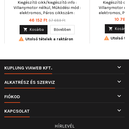
Kiegészítő cikk/kiegészítő info :
Kiegészítő cik
Villanymotor nélkül, Működési mód :
Villanymotor né
elektromos, Páros cikkszám :
elektromos, Pár
350103636000
Ár
10 789
Ár
Normál
46 152 Ft
57 689 Ft
ár

Kosárba

Kosárba
Bővebben

Utolsó tét

Utolsó tételek a raktáron

KUPLUNG VIAWEB KFT.

ALKATRÉSZ ÉS SZERVIZ

FIÓKOD

KAPCSOLAT
HÍRLEVÉL