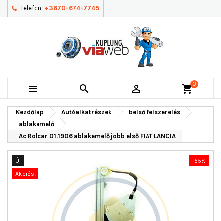
Telefon:
+3670-674-7745
0



shopping_cart
Kezdőlap
Autóalkatrészek
belső felszerelés
ablakemelő
Ac Rolcar 01.1906 ablakemelő jobb első FIAT LANCIA
Új
-55%
Akciós!