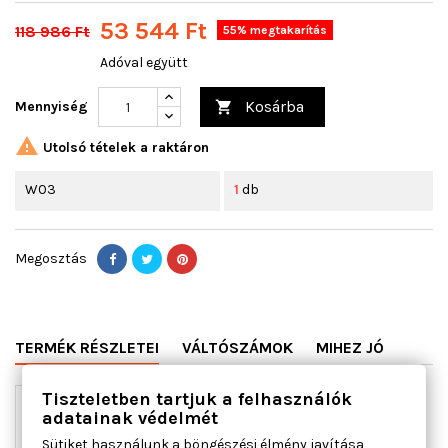
53 544 Ft
118 986 Ft
55% megtakarítás
Adóval együtt
Kosárba
Mennyiség


Utolsó tételek a raktáron
W03
1
db
Megosztás
TERMÉK RÉSZLETEI
VÁLTÓSZÁMOK
MIHEZ JÓ
Tiszteletben tartjuk a felhasználók
adatainak védelmét
Sütiket használunk a böngészési élmény javítása,