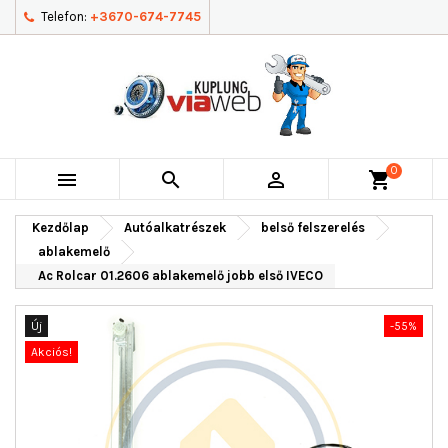
Telefon:
+3670-674-7745
0



shopping_cart
Kezdőlap
Autóalkatrészek
belső felszerelés
ablakemelő
Ac Rolcar 01.2606 ablakemelő jobb első IVECO
Új
-55%
Akciós!