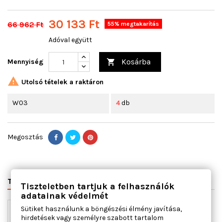
30 133 Ft
66 962 Ft
55% megtakarítás
Adóval együtt
Kosárba
Mennyiség


Utolsó tételek a raktáron
W03
4
db
Megosztás
TERMÉK RÉSZLETEI
VÁLTÓSZÁMOK
MIHEZ JÓ
Tiszteletben tartjuk a felhasználók
adatainak védelmét
Sütiket használunk a böngészési élmény javítása,
hirdetések vagy személyre szabott tartalom