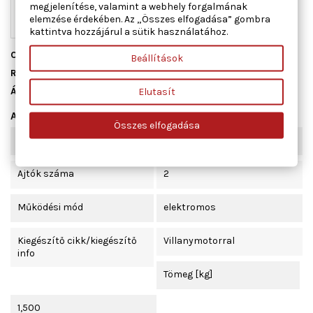
megjelenítése, valamint a webhely forgalmának
elemzése érdekében. Az „Összes elfogadása” gombra
kattintva hozzájárul a sütik használatához.
Cikkszám
01.2606
Beállítások
Raktáron
4 db
Állapot
Új
Elutasít
Adatlap
Összes elfogadása
Beépítési oldal
jobb első
Ajtók száma
2
Működési mód
elektromos
Kiegészítő cikk/kiegészítő
Villanymotorral
info
Tömeg [kg]
1,500