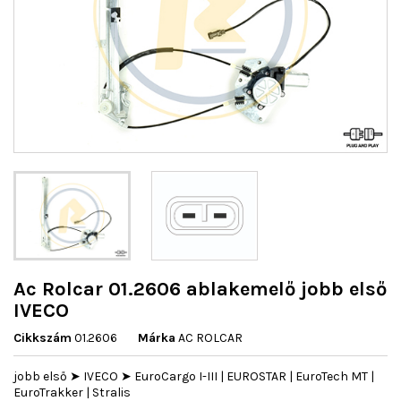
Ac Rolcar 01.2606 ablakemelő jobb első
IVECO
Cikkszám
01.2606
Márka
AC ROLCAR
jobb első ➤ IVECO ➤ EuroCargo I-III | EUROSTAR | EuroTech MT |
EuroTrakker | Stralis