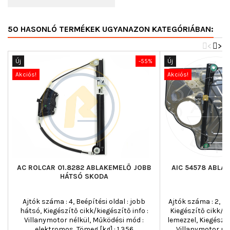
50 HASONLÓ TERMÉKEK UGYANAZON KATEGÓRIÁBAN:
<
>
Új
-55%
Új
Akciós!
Akciós!
AC ROLCAR 01.8282 ABLAKEMELŐ JOBB
AIC 54578 ABLA
HÁTSÓ SKODA
Ajtók száma : 4, Beépítési oldal : jobb
Ajtók száma : 2, Beé
hátsó, Kiegészítő cikk/kiegészítő info :
Kiegészítő cikk/ki
Villanymotor nélkül, Működési mód :
lemezzel, Kiegészít
elektromos, Tömeg [kg] : 1,356
Villanymotor né