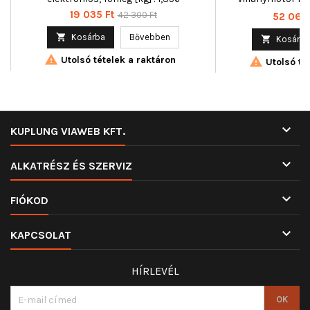
elektromos, Pár
Ár
Normál
19 035 Ft
42 300 Ft
Ár
52 060 
Rögzítési m
ár

Kosárba
Bővebben

Kosárba

Utolsó tételek a raktáron

Utolsó tét

KUPLUNG VIAWEB KFT.

ALKATRÉSZ ÉS SZERVIZ

FIÓKOD

KAPCSOLAT
HÍRLEVÉL