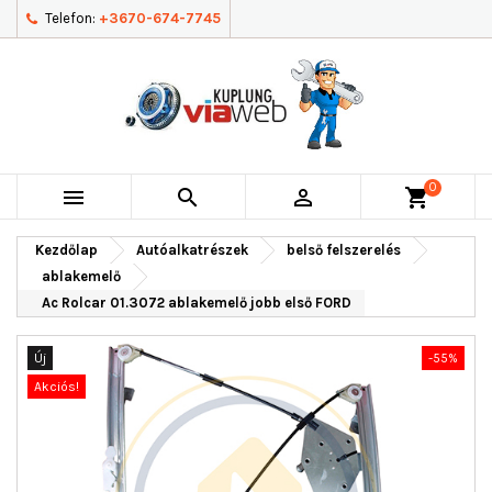
Telefon:
+3670-674-7745
0



shopping_cart
Kezdőlap
Autóalkatrészek
belső felszerelés
ablakemelő
Ac Rolcar 01.3072 ablakemelő jobb első FORD
Új
-55%
Akciós!