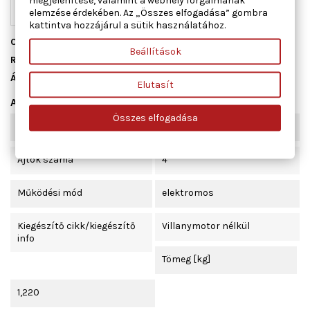
megjelenítése, valamint a webhely forgalmának
elemzése érdekében. Az „Összes elfogadása” gombra
kattintva hozzájárul a sütik használatához.
Cikkszám
01.3072
Beállítások
Raktáron
3 db
Állapot
Új
Elutasít
Adatlap
Összes elfogadása
Beépítési oldal
jobb első
Ajtók száma
4
Működési mód
elektromos
Kiegészítő cikk/kiegészítő
Villanymotor nélkül
info
Tömeg [kg]
1,220