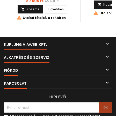
Ár
Normál
52 505 Ft
65 631 Ft

Kosárba
ár

Kosárba
Bővebben

Utolsó tét

Utolsó tételek a raktáron

KUPLUNG VIAWEB KFT.

ALKATRÉSZ ÉS SZERVIZ

FIÓKOD

KAPCSOLAT
HÍRLEVÉL