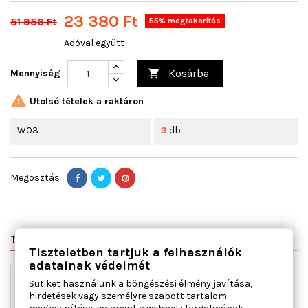
23 380 Ft
51 956 Ft
55% megtakarítás
Adóval együtt
Kosárba
Mennyiség


Utolsó tételek a raktáron
W03
3
db
Megosztás
TERMÉK RÉSZLETEI
VÁLTÓSZÁMOK
MIHEZ JÓ
Tiszteletben tartjuk a felhasználók
adatainak védelmét
Sütiket használunk a böngészési élmény javítása,
hirdetések vagy személyre szabott tartalom