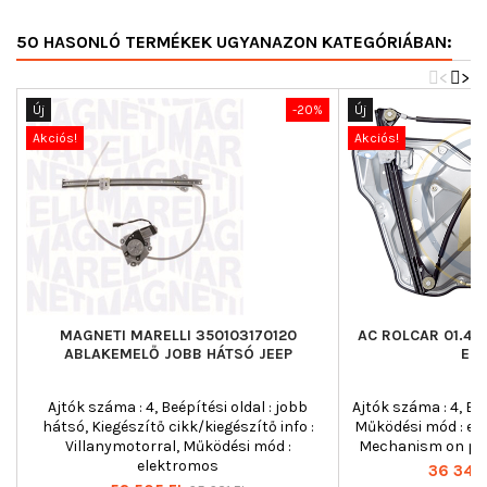
50 HASONLÓ TERMÉKEK UGYANAZON KATEGÓRIÁBAN:
<
>
Új
-20%
Új
Akciós!
Akciós!
MAGNETI MARELLI 350103170120
AC ROLCAR 01.46
ABLAKEMELŐ JOBB HÁTSÓ JEEP
ELS
Ajtók száma : 4, Beépítési oldal : jobb
Ajtók száma : 4, Beé
hátsó, Kiegészítő cikk/kiegészítő info :
Működési mód : ele
Villanymotorral, Működési mód :
Mechanism on pane
elektromos
Ár
36 342 