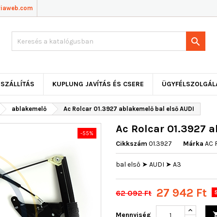
viaweb.com

SZÁLLÍTÁS
KUPLUNG JAVÍTÁS ÉS CSERE
ÜGYFÉLSZOLGÁL
ablakemelő
Ac Rolcar 01.3927 ablakemelő bal első AUDI
Ac Rolcar 01.3927 a
-55%
Cikkszám
01.3927
Márka
AC 
bal első ➤ AUDI ➤ A3
27 942 Ft
62 092 Ft
Mennyiség