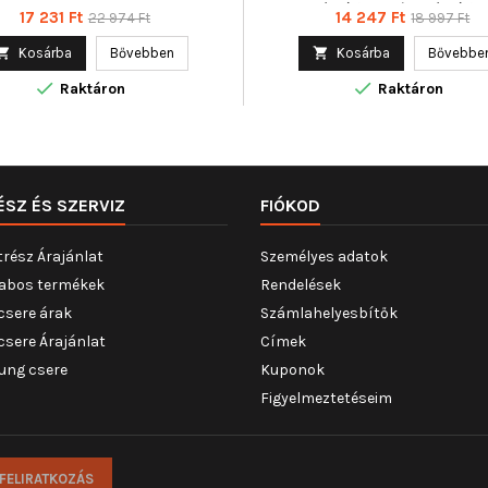
350103829000
Kiegészítő cikk/kiegészítő in
Ár
Normál
Ár
Normál
17 231 Ft
14 247 Ft
22 974 Ft
18 997 Ft
Villanymotor nélkül, Kombinált
ár
ár
funkció : komfort funkcióval, 

Kosárba
Bővebben

Kosárba
Bővebbe
mód : elektromos, Páros cikk


350103125500, Tömeg [kg] : 
Raktáron
Raktáron
ÉSZ ÉS SZERVIZ
FIÓKOD
trész Árajánlat
Személyes adatok
abos termékek
Rendelések
csere árak
Számlahelyesbítők
csere Árajánlat
Címek
ung csere
Kuponok
Figyelmeztetéseim