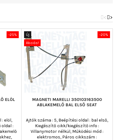
<
>
-25%
Új
-20%
Új
Akciós!
Akciós!
Ő ELÖL
MAGNETI MARELLI 350103163500
TOPRAN 11
ABLAKEMELŐ BAL ELSŐ SEAT
: elöl,
Ajtók száma : 5, Beépítési oldal : bal első,
Ablakemel
 oldal :
Kiegészítő cikk/kiegészítő info :
Ajtók szá
blakemelő
Villanymotor nélkül, Működési mód :
bal-/jobbko
ekhez,
elektromos, Páros cikkszám :
bal első, 