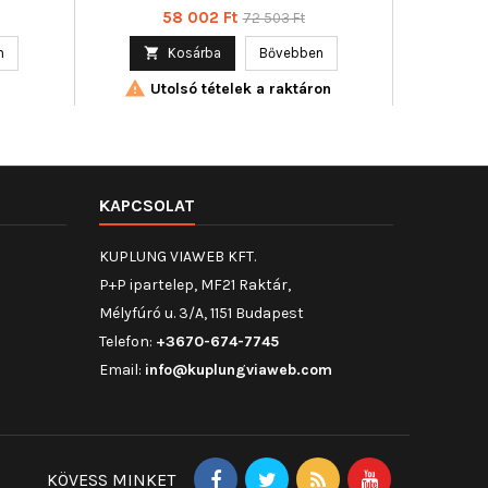
fo :
350103163600
ablake
Ár
Normál
58 002 Ft
72 503 Ft
 kapcsoló
Működési mó
ár
Működési
n

Kosárba
Bővebben

szám :


1,33
Utolsó tételek a raktáron
Uto
KAPCSOLAT
KUPLUNG VIAWEB KFT.
P+P ipartelep, MF21 Raktár,
Mélyfúró u. 3/A, 1151 Budapest
Telefon:
+3670-674-7745
Email:
info@kuplungviaweb.com
KÖVESS MINKET