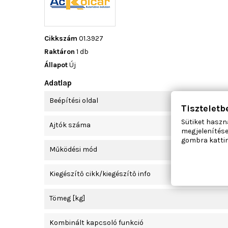
Cikkszám
01.3927
Raktáron
1 db
Állapot
Új
Adatlap
Beépítési oldal
Tiszteletb
Sütiket haszn
Ajtók száma
megjelenítése
gombra kattin
Működési mód
Kiegészítő cikk/kiegészítő info
Tömeg [kg]
Kombinált kapcsoló funkció