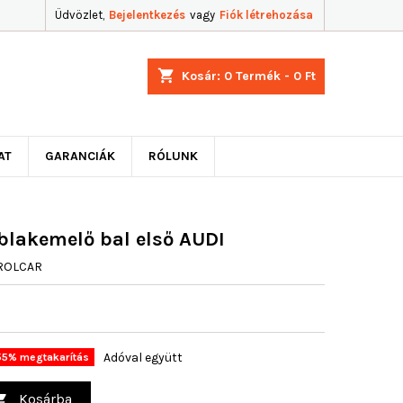
Üdvözlet,
Bejelentkezés
vagy
Fiók létrehozása
shopping_cart
Kosár:
0
Termék - 0 Ft
AT
GARANCIÁK
RÓLUNK
blakemelő bal első AUDI
ROLCAR
Adóval együtt
55% megtakarítás
Kosárba
