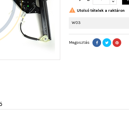

Utolsó tételek a raktáron
W03
Megosztás
Ó