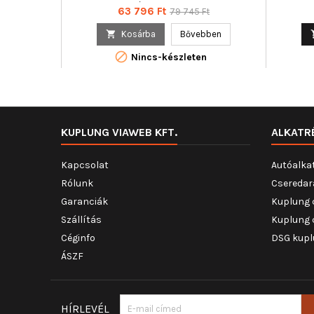
cikkszám : 350103118300
Ár
Normál
63 796 Ft
79 745 Ft
ár

Kosárba
Bővebben

Nincs-készleten
KUPLUNG VIAWEB KFT.
ALKATR
Kapcsolat
Autóalka
Rólunk
Cseredar
Garanciák
Kuplung 
Szállítás
Kuplung 
Céginfo
DSG kupl
ÁSZF
HÍRLEVÉL