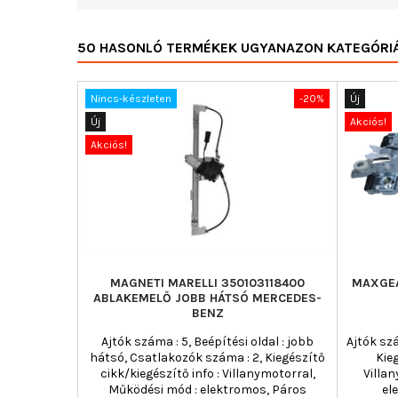
50 HASONLÓ TERMÉKEK UGYANAZON KATEGÓRI
Nincs-készleten
-20%
Új
Új
Akciós!
Akciós!
MAGNETI MARELLI 350103118400
MAXGEA
ABLAKEMELŐ JOBB HÁTSÓ MERCEDES-
BENZ
Ajtók száma : 5, Beépítési oldal : jobb
Ajtók szá
hátsó, Csatlakozók száma : 2, Kiegészítő
Kie
cikk/kiegészítő info : Villanymotorral,
Villa
Működési mód : elektromos, Páros
el