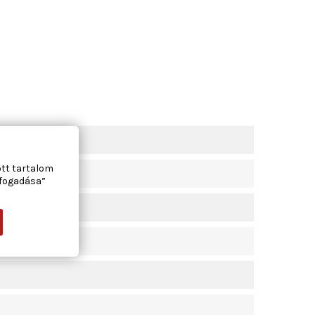
ott tartalom
lfogadása”