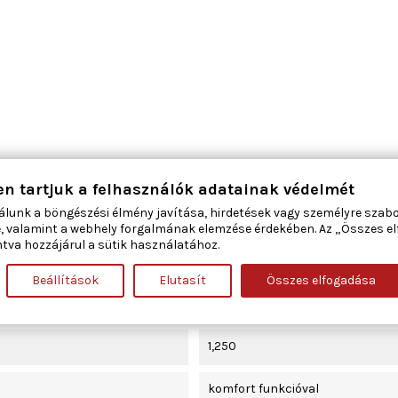
bal első
en tartjuk a felhasználók adatainak védelmét
álunk a böngészési élmény javítása, hirdetések vagy személyre szab
2
, valamint a webhely forgalmának elemzése érdekében. Az „Összes e
tva hozzájárul a sütik használatához.
elektromos
Beállítások
Elutasít
Összes elfogadása
Villanymotor nélkül
1,250
komfort funkcióval