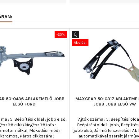
ÁBAN:
-25%
Új
Akciós!
R 50-0436 ABLAKEMELŐ JOBB
MAXGEAR 50-0317 ABLAKEMEL
ELSŐ FORD
JOBB JOBB ELSŐ VW
ma : 5, Beépítési oldal : jobb első,
Ajtók száma : 5, Beépítési oldal 
gészítő cikk/kiegészítő info :
Beépítési oldal : jobb, Beépítési
nymotor nélkül, Működési mód :
jobb első, Jármű felszerelés : A
ektromos, Páros cikkszám :
automatikával szerelt járműv