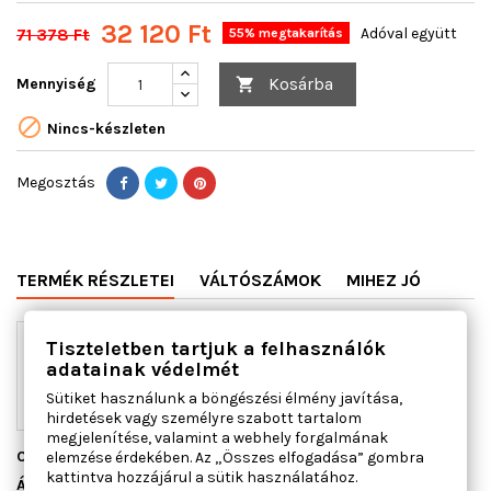
32 120 Ft
71 378 Ft
Adóval együtt
55% megtakarítás
Kosárba
Mennyiség


Nincs-készleten
Megosztás
TERMÉK RÉSZLETEI
VÁLTÓSZÁMOK
MIHEZ JÓ
Tiszteletben tartjuk a felhasználók
adatainak védelmét
Sütiket használunk a böngészési élmény javítása,
hirdetések vagy személyre szabott tartalom
megjelenítése, valamint a webhely forgalmának
Cikkszám
01.4545
elemzése érdekében. Az „Összes elfogadása” gombra
kattintva hozzájárul a sütik használatához.
Állapot
Új