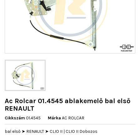
Ac Rolcar 01.4545 ablakemelő bal első
RENAULT
Cikkszám
01.4545
Márka
AC ROLCAR
bal első ➤ RENAULT ➤ CLIO II | CLIO II Dobozos