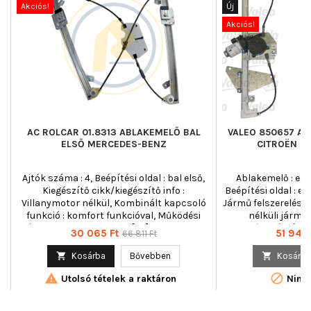
Akciós!
Új
Akciós!
AC ROLCAR 01.8313 ABLAKEMELŐ BAL
VALEO 850657 AB
ELSŐ MERCEDES-BENZ
CITROËN P
Ajtók száma : 4, Beépítési oldal : bal első,
Ablakemelő : egy
Kiegészítő cikk/kiegészítő info :
Beépítési oldal : elö
Villanymotor nélkül, Kombinált kapcsoló
Jármű felszerelés 
funkció : komfort funkcióval, Működési
nélküli jármű
mód : elektromos, Tömeg [kg] : 1,420, Tömeg
cikk/kiegészítő i
Ár
Normál
Ár
30 065 Ft
51 945 
66 811 Ft
[kg] : 2,000
Kombinált kapcso
ár
funkció nélkül, Műk

Kosárba
Bővebben

Kosárba
Tömeg 


Utolsó tételek a raktáron
Nincs