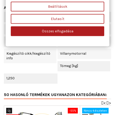
Beállítások
Adatlap
Beépítési oldal
bal első
Elutasít
Ajtók száma
2
Összes elfogadása
Működési mód
elektromos
Kiegészítő cikk/kiegészítő
Villanymotorral
info
Tömeg [kg]
1,250
50 HASONLÓ TERMÉKEK UGYANAZON KATEGÓRIÁBAN:
<
>
Új
-55%
Nincs-készleten