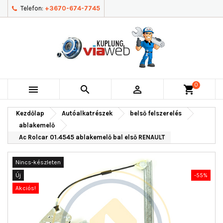
Telefon:
+3670-674-7745
0



shopping_cart
Kezdőlap
Autóalkatrészek
belső felszerelés
ablakemelő
Ac Rolcar 01.4545 ablakemelő bal első RENAULT
Nincs-készleten
Új
-55%
Akciós!