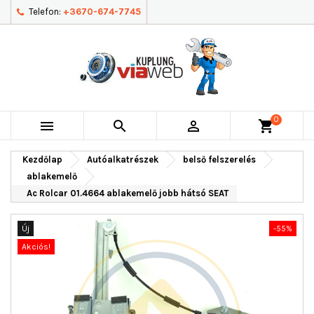
Telefon:
+3670-674-7745
0



shopping_cart
Kezdőlap
Autóalkatrészek
belső felszerelés
ablakemelő
Ac Rolcar 01.4664 ablakemelő jobb hátsó SEAT
Új
-55%
Akciós!