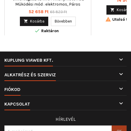
Ár
14 900
Működési mód : elektromos, Páros
cikkszám : 350103281000

Kosárba
Ár
Normál
52 658 Ft
65 823 Ft
ár

Utolsó tét

Kosárba
Bővebben

Raktáron

KUPLUNG VIAWEB KFT.

ALKATRÉSZ ÉS SZERVIZ

FIÓKOD

KAPCSOLAT
HÍRLEVÉL