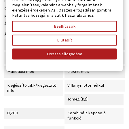
megjelenítése, valamint a webhely forgalmának
Cikkszám
01.4664
elemzése érdekében. Az „Összes elfogadása” gombra
kattintva hozzájárul a sütik használatához.
Raktáron
1 db
Állapot
Új
Beállítások
Adatlap
Elutasít
Beépítési oldal
jobb hátsó
Összes elfogadása
Ajtók száma
4
Működési mód
elektromos
Kiegészítő cikk/kiegészítő
Villanymotor nélkül
info
Tömeg [kg]
0,700
Kombinált kapcsoló
funkció