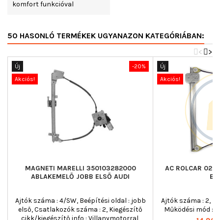
komfort funkcióval
50 HASONLÓ TERMÉKEK UGYANAZON KATEGÓRIÁBAN:
<
>
Új
-20%
Új
Akciós!
Akciós!
MAGNETI MARELLI 350103282000
AC ROLCAR 02.1
ABLAKEMELŐ JOBB ELSŐ AUDI
EL
Ajtók száma : 4/SW, Beépítési oldal : jobb
Ajtók száma : 2, Beé
első, Csatlakozók száma : 2, Kiegészítő
Működési mód : ké
cikk/kiegészítő info : Villanymotorral,