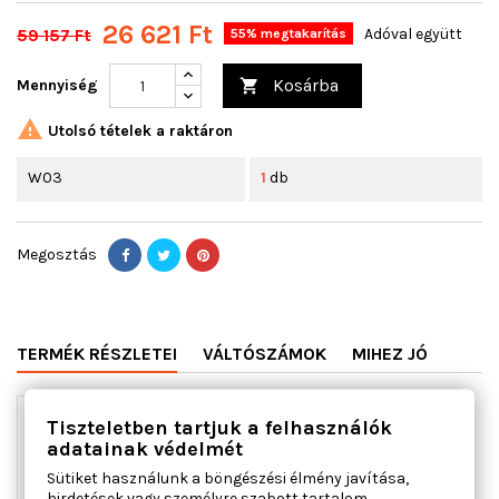
26 621 Ft
59 157 Ft
Adóval együtt
55% megtakarítás
Kosárba
Mennyiség


Utolsó tételek a raktáron
W03
1
db
Megosztás
TERMÉK RÉSZLETEI
VÁLTÓSZÁMOK
MIHEZ JÓ
Tiszteletben tartjuk a felhasználók
adatainak védelmét
Sütiket használunk a böngészési élmény javítása,
hirdetések vagy személyre szabott tartalom