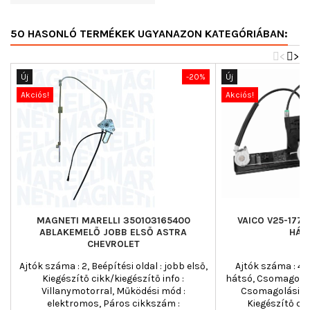
50 HASONLÓ TERMÉKEK UGYANAZON KATEGÓRIÁBAN:
<
>
Új
-20%
Új
Akciós!
Akciós!
MAGNETI MARELLI 350103165400
VAICO V25-177
ABLAKEMELŐ JOBB ELSŐ ASTRA
HÁT
CHEVROLET
Ajtók száma : 2, Beépítési oldal : jobb első,
Ajtók száma : 4, 
Kiegészítő cikk/kiegészítő info :
hátsó, Csomagolás
Villanymotorral, Működési mód :
Csomagolási szé
elektromos, Páros cikkszám :
Kiegészítő cik