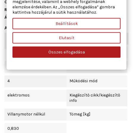
megjelenítése, valamint a webhely forgalmának
Cikkszám
01.4840
elemzése érdekében. Az „Összes elfogadása” gombra
Raktáron
2 db
kattintva hozzájárul a sütik használatához.
Állapot
Új
Beállítások
Adatlap
Elutasít
Kombinált kapcsoló
komfort funkcióval
funkció
Összes elfogadása
Beépítési oldal
jobb első
Ajtók száma
4
Működési mód
elektromos
Kiegészítő cikk/kiegészítő
info
Villanymotor nélkül
Tömeg [kg]
0,830