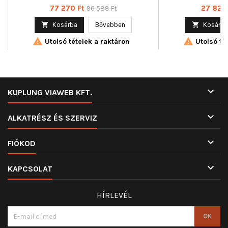
350103165300
Villanymotor né
Ár
Normál
Ár
77 270 Ft
27 824 
96 588 Ft
elektromos, Páros
ár
Tömeg 

Kosárba
Bővebben

Kosárba


Utolsó tételek a raktáron
Utolsó tét

KUPLUNG VIAWEB KFT.

ALKATRÉSZ ÉS SZERVIZ

FIÓKOD

KAPCSOLAT
HÍRLEVÉL