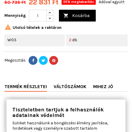
22 831 Ft
50 735 Ft
Adóval együtt
55% megtakarítás
Kosárba
Mennyiség


Utolsó tételek a raktáron
W03
2
db
Megosztás
TERMÉK RÉSZLETEI
VÁLTÓSZÁMOK
MIHEZ JÓ
Tiszteletben tartjuk a felhasználók
adatainak védelmét
Sütiket használunk a böngészési élmény javítása,
hirdetések vagy személyre szabott tartalom