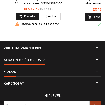
Páros cikkszám : 350103180100
elektromos, 
3501
Ár
Normál
15 077 Ft
18 846 Ft
Ár
29 166 
ár

Kosárba
Bővebben

Kosárba

Utolsó tételek a raktáron

R

KUPLUNG VIAWEB KFT.

ALKATRÉSZ ÉS SZERVIZ

FIÓKOD

KAPCSOLAT
HÍRLEVÉL