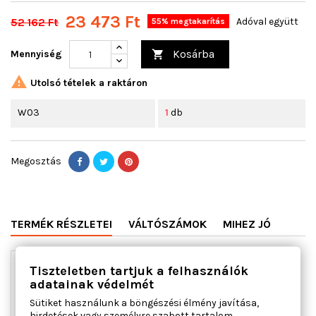
23 473 Ft
52 162 Ft
Adóval együtt
55% megtakarítás
Kosárba
Mennyiség


Utolsó tételek a raktáron
W03
1
db
Megosztás
TERMÉK RÉSZLETEI
VÁLTÓSZÁMOK
MIHEZ JÓ
Tiszteletben tartjuk a felhasználók
adatainak védelmét
Sütiket használunk a böngészési élmény javítása,
hirdetések vagy személyre szabott tartalom