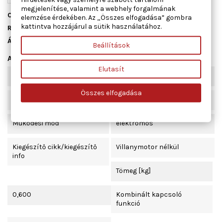
megjelenítése, valamint a webhely forgalmának
Cikkszám
01.4850
elemzése érdekében. Az „Összes elfogadása” gombra
kattintva hozzájárul a sütik használatához.
Raktáron
1 db
Állapot
Új
Beállítások
Adatlap
Elutasít
Beépítési oldal
jobb hátsó
Összes elfogadása
Ajtók száma
4
Működési mód
elektromos
Kiegészítő cikk/kiegészítő
Villanymotor nélkül
info
Tömeg [kg]
0,600
Kombinált kapcsoló
funkció