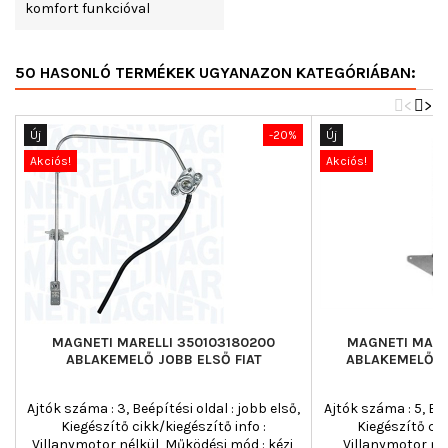
komfort funkcióval
50 HASONLÓ TERMÉKEK UGYANAZON KATEGÓRIÁBAN:
<
>
Új
-20%
Új
Akciós!
Akciós!
MAGNETI MARELLI 350103180200
MAGNETI MARE
ABLAKEMELŐ JOBB ELSŐ FIAT
ABLAKEMELŐ J
Ajtók száma : 3, Beépítési oldal : jobb első,
Ajtók száma : 5, Beé
Kiegészítő cikk/kiegészítő info :
Kiegészítő cik
Villanymotor nélkül, Működési mód : kézi,
Villanymotor né