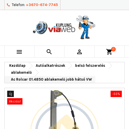
Telefon:
+3670-674-7745
0



shopping_cart
Kezdőlap
Autóalkatrészek
belső felszerelés
ablakemelő
Ac Rolcar 01.4850 ablakemelő jobb hátsó VW
Új
-55%
Akciós!