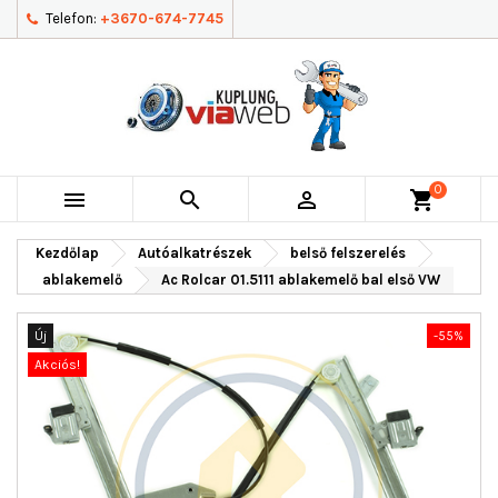
Telefon:
+3670-674-7745
0



shopping_cart
Kezdőlap
Autóalkatrészek
belső felszerelés
ablakemelő
Ac Rolcar 01.5111 ablakemelő bal első VW
Új
-55%
Akciós!