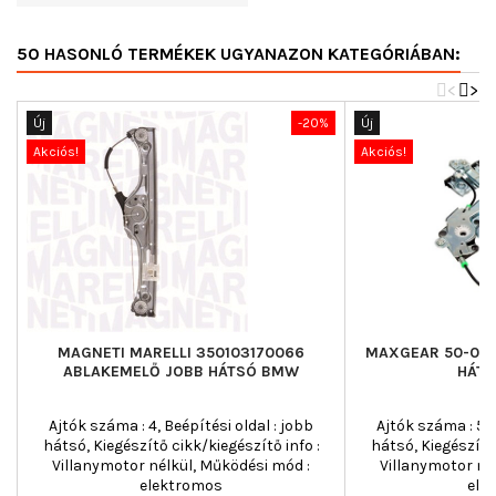
50 HASONLÓ TERMÉKEK UGYANAZON KATEGÓRIÁBAN:
<
>
Új
-20%
Új
Akciós!
Akciós!
MAGNETI MARELLI 350103170066
MAXGEAR 50-020
ABLAKEMELŐ JOBB HÁTSÓ BMW
HÁTS
Ajtók száma : 4, Beépítési oldal : jobb
Ajtók száma : 5, 
hátsó, Kiegészítő cikk/kiegészítő info :
hátsó, Kiegészítő 
Villanymotor nélkül, Működési mód :
Villanymotor né
elektromos
ele