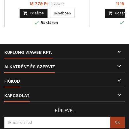
Ár
Normál
Ár
15 779 Ft
11 192 
19 724 Ft
ár

Kosárba
Bővebben

Kosárba


Raktáron
R

KUPLUNG VIAWEB KFT.

ALKATRÉSZ ÉS SZERVIZ

FIÓKOD

KAPCSOLAT
HÍRLEVÉL