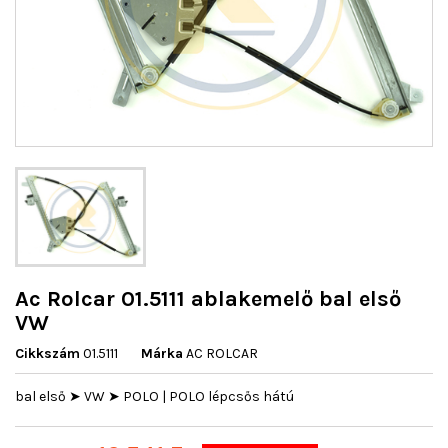
Ac Rolcar 01.5111 ablakemelő bal első
VW
Cikkszám
01.5111
Márka
AC ROLCAR
bal első ➤ VW ➤ POLO | POLO lépcsős hátú