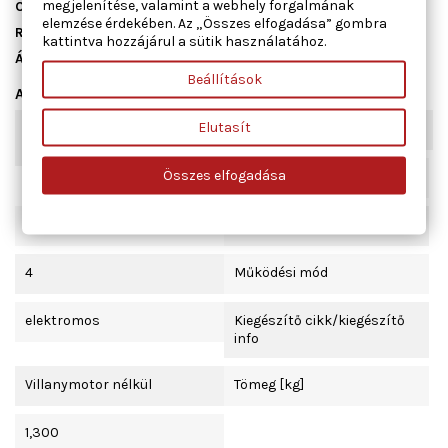
megjelenítése, valamint a webhely forgalmának
Cikkszám
01.5111
elemzése érdekében. Az „Összes elfogadása” gombra
Raktáron
6 db
kattintva hozzájárul a sütik használatához.
Állapot
Új
Beállítások
Adatlap
Elutasít
Kombinált kapcsoló
komfort funkcióval
funkció
Összes elfogadása
Beépítési oldal
bal első
Ajtók száma
4
Működési mód
elektromos
Kiegészítő cikk/kiegészítő
info
Villanymotor nélkül
Tömeg [kg]
1,300