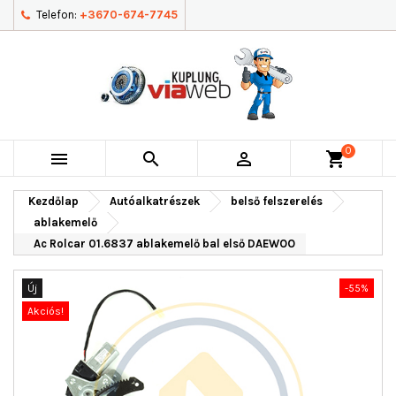
Telefon:
+3670-674-7745
0



shopping_cart
Kezdőlap
Autóalkatrészek
belső felszerelés
ablakemelő
Ac Rolcar 01.6837 ablakemelő bal első DAEWOO
Új
-55%
Akciós!