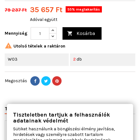
35 657 Ft
79 237 Ft
55% megtakarítás
Adóval együtt
Kosárba
Mennyiség


Utolsó tételek a raktáron
W03
2
db
Megosztás
TERMÉK RÉSZLETEI
VÁLTÓSZÁMOK
MIHEZ JÓ
Tiszteletben tartjuk a felhasználók
adatainak védelmét
Sütiket használunk a böngészési élmény javítása,
hirdetések vagy személyre szabott tartalom