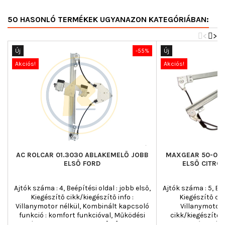
50 HASONLÓ TERMÉKEK UGYANAZON KATEGÓRIÁBAN:
<
>
Új
-55%
Új
Akciós!
Akciós!
AC ROLCAR 01.3030 ABLAKEMELŐ JOBB
MAXGEAR 50-029
ELSŐ FORD
ELSŐ CITROË
Ajtók száma : 4, Beépítési oldal : jobb első,
Ajtók száma : 5, Beé
Kiegészítő cikk/kiegészítő info :
Kiegészítő cik
Villanymotor nélkül, Kombinált kapcsoló
Villanymotor 
funkció : komfort funkcióval, Működési
cikk/kiegészítő i
mód : elektromos, Tömeg [kg] : 0,874
Működési mód :