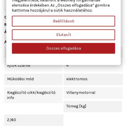
megjelenítése, valamint a webhely forgalmának
elemzése érdekében. Az „Összes elfogadása” gombra
kattintva hozzájárul a sütik használatához.
Cikkszám
01.6837
Beállítások
Raktáron
2 db
Állapot
Új
Elutasít
Adatlap
Összes elfogadása
Beépítési oldal
bal első
Ajtók száma
4
Működési mód
elektromos
Kiegészítő cikk/kiegészítő
Villanymotorral
info
Tömeg [kg]
2,160