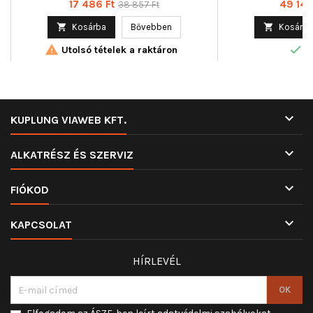
Ár
Normál
Ár
17 486 Ft
49 141 
38 857 Ft
cikkszám 
ár

Kosárba
Bővebben

Kosárba


Utolsó tételek a raktáron
R

KUPLUNG VIAWEB KFT.

ALKATRÉSZ ÉS SZERVIZ

FIÓKOD

KAPCSOLAT
HÍRLEVÉL