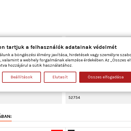
jobb hátsó
en tartjuk a felhasználók adatainak védelmét
álunk a böngészési élmény javítása, hirdetések vagy személyre szab
4
, valamint a webhely forgalmának elemzése érdekében. Az „Összes e
tva hozzájárul a sütik használatához.
elektromos
Beállítások
Elutasít
Összes elfogadása
Villanymotor nélkül
52754
ÁBAN: