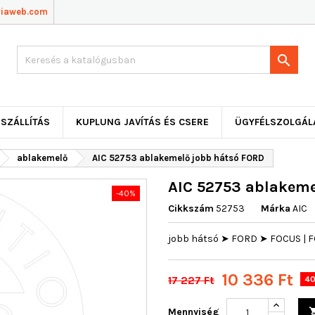
viaweb.com

SZÁLLÍTÁS
KUPLUNG JAVÍTÁS ÉS CSERE
ÜGYFÉLSZOLGÁL
ablakemelő
AIC 52753 ablakemelő jobb hátsó FORD
AIC 52753 ablakeme
-40%
Cikkszám
52753
Márka
AIC
jobb hátsó ➤ FORD ➤ FOCUS | F
10 336 Ft
17 227 Ft
40
Mennyiség