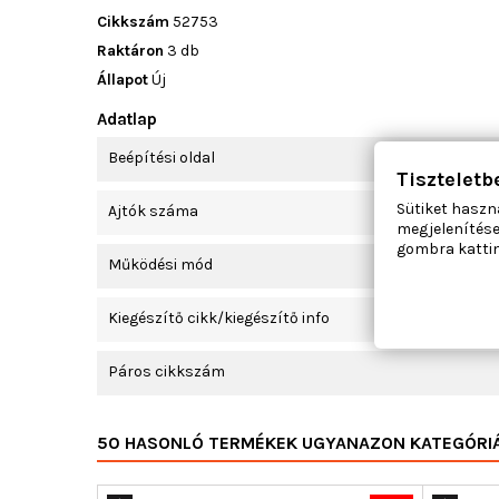
Cikkszám
52753
Raktáron
3 db
Állapot
Új
Adatlap
Beépítési oldal
Tiszteletb
Sütiket haszn
Ajtók száma
megjelenítése
gombra kattin
Működési mód
Kiegészítő cikk/kiegészítő info
Páros cikkszám
50 HASONLÓ TERMÉKEK UGYANAZON KATEGÓRI