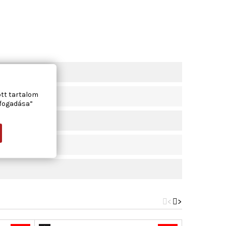
ott tartalom
lfogadása”
<
>