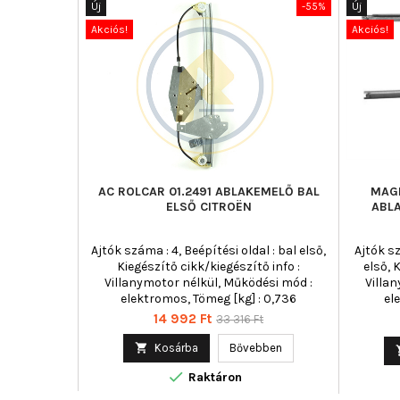
Új
-55%
Új
Akciós!
Akciós!
AC ROLCAR 01.2491 ABLAKEMELŐ BAL
MAGN
ELSŐ CITROËN
ABL
Ajtók száma : 4, Beépítési oldal : bal első,
Ajtók sz
Kiegészítő cikk/kiegészítő info :
első, 
Villanymotor nélkül, Működési mód :
Villa
elektromos, Tömeg [kg] : 0,736
el
Ár
Normál
14 992 Ft
33 316 Ft
ár

Kosárba
Bővebben

Raktáron