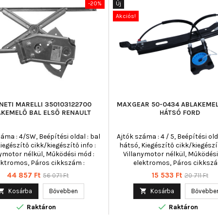
-20%
Új
Akciós!
ETI MARELLI 350103122700
MAXGEAR 50-0434 ABLAKEME
AKEMELŐ BAL ELSŐ RENAULT
HÁTSÓ FORD
áma : 4/SW, Beépítési oldal : bal
Ajtók száma : 4 / 5, Beépítési old
Kiegészítő cikk/kiegészítő info :
hátsó, Kiegészítő cikk/kiegészít
nymotor nélkül, Működési mód :
Villanymotor nélkül, Működési
ektromos, Páros cikkszám :
elektromos, Páros cikkszá
350103122800
350103941000
Ár
Normál
Ár
Normál
44 857 Ft
15 533 Ft
56 071 Ft
20 711 Ft
ár
ár

Kosárba
Bővebben

Kosárba
Bővebbe


Raktáron
Raktáron