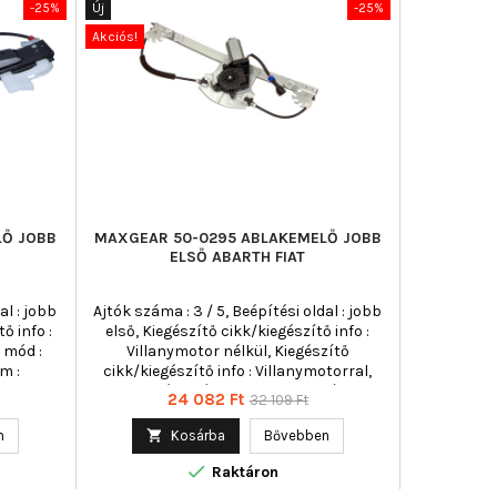
-25%
Új
-25%
Új
Akciós!
Akciós!
LŐ JOBB
MAXGEAR 50-0295 ABLAKEMELŐ JOBB
MAGNET
ELSŐ ABARTH FIAT
ABL
al : jobb
Ajtók száma : 3 / 5, Beépítési oldal : jobb
Ajtók száma 
ő info :
első, Kiegészítő cikk/kiegészítő info :
Kiegész
 mód :
Villanymotor nélkül, Kiegészítő
Villanym
m :
cikk/kiegészítő info : Villanymotorral,
Működési mód : elektromos, Páros
Á
Ár
Normál
24 082 Ft
32 109 Ft
cikkszám : 350103104100
ár

n

Kosárba
Bővebben

Uto

Raktáron