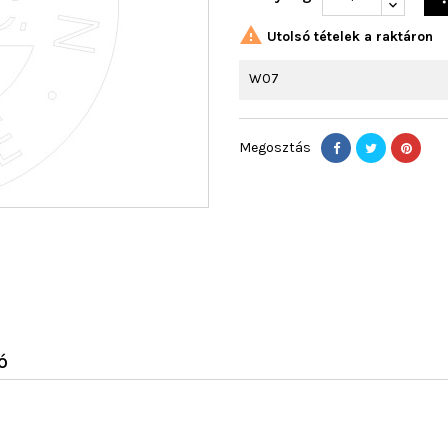

Utolsó tételek a raktáron
W07
Megosztás
Ó