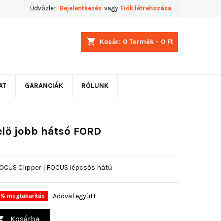
Üdvözlet,
Bejelentkezés
vagy
Fiók létrehozása
shopping_cart
Kosár:
0
Termék - 0 Ft
AT
GARANCIÁK
RÓLUNK
lő jobb hátsó FORD
OCUS Clipper | FOCUS lépcsős hátú
Adóval együtt
% megtakarítás
Kosárba
