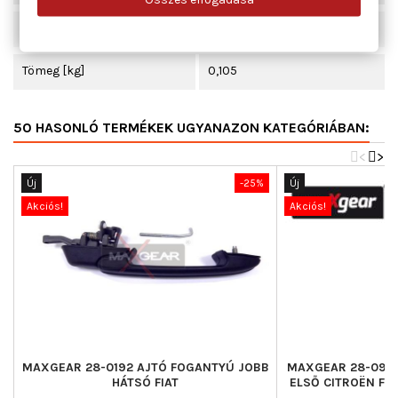
specifikáció
PRIMER
Tömeg [kg]
0,105
50 HASONLÓ TERMÉKEK UGYANAZON KATEGÓRIÁBAN:
<
>
Új
-25%
Új
Akciós!
Akciós!
MAXGEAR 28-0192 AJTÓ FOGANTYÚ JOBB
MAXGEAR 28-0990
HÁTSÓ FIAT
ELSŐ CITROËN FI