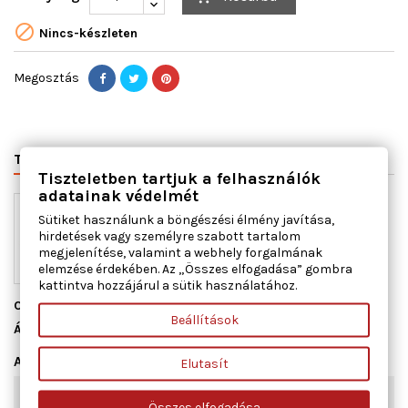

Nincs-készleten
Megosztás
TERMÉK RÉSZLETEI
VÁLTÓSZÁMOK
Tiszteletben tartjuk a felhasználók
adatainak védelmét
Sütiket használunk a böngészési élmény javítása,
hirdetések vagy személyre szabott tartalom
megjelenítése, valamint a webhely forgalmának
elemzése érdekében. Az „Összes elfogadása” gombra
kattintva hozzájárul a sütik használatához.
Cikkszám
41.4065
Beállítások
Állapot
Új
Adatlap
Elutasít
Ajtók száma
4
Összes elfogadása