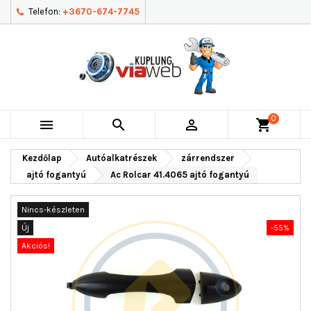
Telefon:
+3670-674-7745
0



shopping_cart
Kezdőlap
Autóalkatrészek
zárrendszer
ajtó fogantyú
Ac Rolcar 41.4065 ajtó fogantyú
Nincs-készleten
Új
-55%
Akciós!