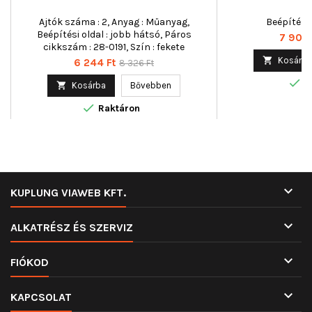
Ajtók száma : 2, Anyag : Műanyag,
Beépítési o
Beépítési oldal : jobb hátsó, Páros
Ár
7 900 
cikkszám : 28-0191, Szín : fekete

Kosárba
Ár
Normál
6 244 Ft
8 326 Ft
ár

R

Kosárba
Bővebben

Raktáron

KUPLUNG VIAWEB KFT.

ALKATRÉSZ ÉS SZERVIZ

FIÓKOD

KAPCSOLAT