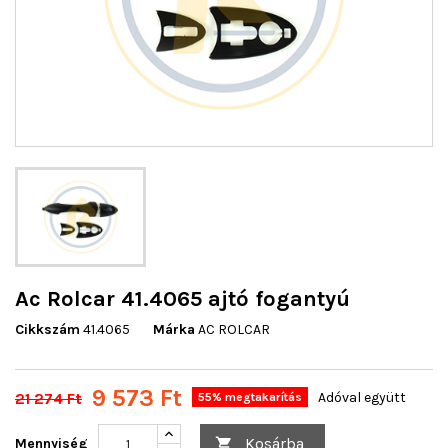
Ac Rolcar 41.4065 ajtó fogantyú
Cikkszám
41.4065
Márka
AC ROLCAR
9 573 Ft
21 274 Ft
Adóval együtt
55% megtakarítás
Kosárba
Mennyiség
