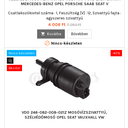
MERCEDES-BENZ OPEL PORSCHE SAAB SEAT V
Csatlakozókivitel száma : 1, Feszültség [V] : 12, Szivattyú fajta :
egyszeres szivattyú
Ár
Normál
4 006 Ft
7 283 Ft
ár

Kosárba
Bővebben

Nincs-készleten
Nincs-készleten
-40%
Új
Akciós!
VDO 246-082-008-021Z MOSÓVÍZSZIVATTYÚ,
SZÉLVÉDŐMOSÓ OPEL SEAT VAUXHALL VW