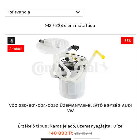

Relevancia
1-12 / 223 elem mutatása
Új
-55%
Akciós!
VDO 220-801-004-005Z ÜZEMANYAG-ELLÁTÓ EGYSÉG AUDI
VW
Érzékelő típus : karos jeladó, Üzemanyagfajta : Dízel
Ár
Normál
140 899 Ft
313 109 Ft