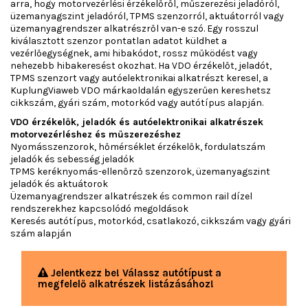
arra, hogy motorvezérlési érzékelőről, műszerezési jeladóról,
üzemanyagszint jeladóról, TPMS szenzorról, aktuátorról vagy
üzemanyagrendszer alkatrészről van-e szó. Egy rosszul
kiválasztott szenzor pontatlan adatot küldhet a
vezérlőegységnek, ami hibakódot, rossz működést vagy
nehezebb hibakeresést okozhat. Ha VDO érzékelőt, jeladót,
TPMS szenzort vagy autóelektronikai alkatrészt keresel, a
KuplungViaweb VDO márkaoldalán egyszerűen kereshetsz
cikkszám, gyári szám, motorkód vagy autótípus alapján.
VDO érzékelők, jeladók és autóelektronikai alkatrészek
motorvezérléshez és műszerezéshez
Nyomásszenzorok, hőmérséklet érzékelők, fordulatszám
jeladók és sebesség jeladók
TPMS keréknyomás-ellenőrző szenzorok, üzemanyagszint
jeladók és aktuátorok
Üzemanyagrendszer alkatrészek és common rail dízel
rendszerekhez kapcsolódó megoldások
Keresés autótípus, motorkód, csatlakozó, cikkszám vagy gyári
szám alapján
Jelentkezz be! Válassz autótípust a
megfelelő alkatrészek listázásához!