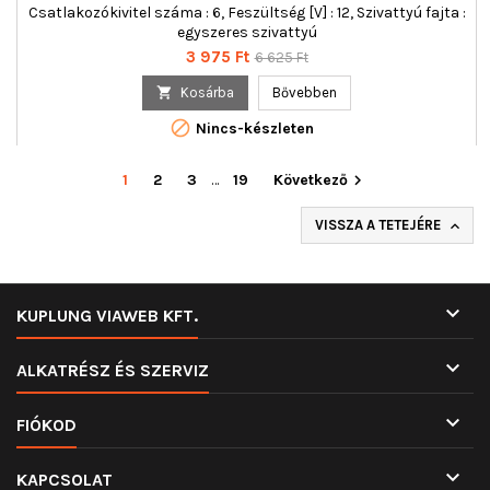
Csatlakozókivitel száma : 6, Feszültség [V] : 12, Szivattyú fajta :
egyszeres szivattyú
Ár
Normál
3 975 Ft
6 625 Ft
ár

Kosárba
Bővebben

Nincs-készleten
1
2
3
…
19
Következő

VISSZA A TETEJÉRE


KUPLUNG VIAWEB KFT.

ALKATRÉSZ ÉS SZERVIZ

FIÓKOD

KAPCSOLAT