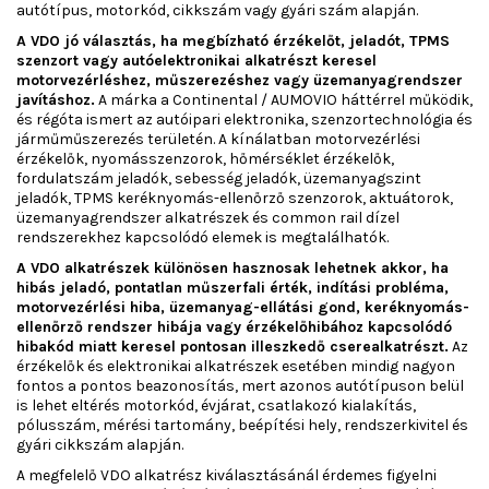
autótípus, motorkód, cikkszám vagy gyári szám alapján.
A VDO jó választás, ha megbízható érzékelőt, jeladót, TPMS
szenzort vagy autóelektronikai alkatrészt keresel
motorvezérléshez, műszerezéshez vagy üzemanyagrendszer
javításhoz.
A márka a Continental / AUMOVIO háttérrel működik,
és régóta ismert az autóipari elektronika, szenzortechnológia és
járműműszerezés területén. A kínálatban motorvezérlési
érzékelők, nyomásszenzorok, hőmérséklet érzékelők,
fordulatszám jeladók, sebesség jeladók, üzemanyagszint
jeladók, TPMS keréknyomás-ellenőrző szenzorok, aktuátorok,
üzemanyagrendszer alkatrészek és common rail dízel
rendszerekhez kapcsolódó elemek is megtalálhatók.
A VDO alkatrészek különösen hasznosak lehetnek akkor, ha
hibás jeladó, pontatlan műszerfali érték, indítási probléma,
motorvezérlési hiba, üzemanyag-ellátási gond, keréknyomás-
ellenőrző rendszer hibája vagy érzékelőhibához kapcsolódó
hibakód miatt keresel pontosan illeszkedő cserealkatrészt.
Az
érzékelők és elektronikai alkatrészek esetében mindig nagyon
fontos a pontos beazonosítás, mert azonos autótípuson belül
is lehet eltérés motorkód, évjárat, csatlakozó kialakítás,
pólusszám, mérési tartomány, beépítési hely, rendszerkivitel és
gyári cikkszám alapján.
A megfelelő VDO alkatrész kiválasztásánál érdemes figyelni