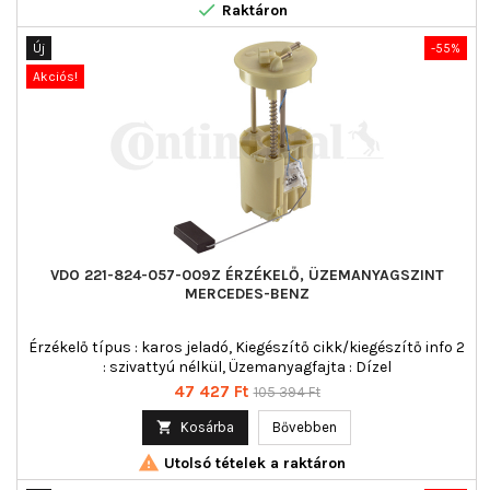

Raktáron
Új
-55%
Akciós!
VDO 221-824-057-009Z ÉRZÉKELŐ, ÜZEMANYAGSZINT
MERCEDES-BENZ
Érzékelő típus : karos jeladó, Kiegészítő cikk/kiegészítő info 2
: szivattyú nélkül, Üzemanyagfajta : Dízel
Ár
Normál
47 427 Ft
105 394 Ft
ár

Kosárba
Bővebben

Utolsó tételek a raktáron