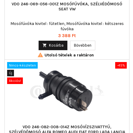
VDO 246-069-056-001Z MOSÓFÚVÓKA, SZÉLVÉDŐMOSÓ
SEAT VW
Mosófúvóka kivitel : fűtetlen, Mosófúvóka kivitel : kétszeres
fúvóka
Ár
3 388 Ft

Kosárba
Bővebben

Utolsó tételek a raktáron
Nincs-készleten
-45%
Új
Akciós!
VDO 246-082-008-014Z MOSÓVÍZSZIVATTYÚ,
SZÉLVÉDŐMOSÓ ALFA ROMEO AUDI FIAT FORD LADA LANCIA