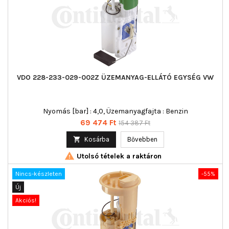
VDO 228-233-029-002Z ÜZEMANYAG-ELLÁTÓ EGYSÉG VW
Nyomás [bar] : 4,0, Üzemanyagfajta : Benzin
Ár
Normál
69 474 Ft
154 387 Ft
ár

Kosárba
Bővebben

Utolsó tételek a raktáron
Nincs-készleten
-55%
Új
Akciós!