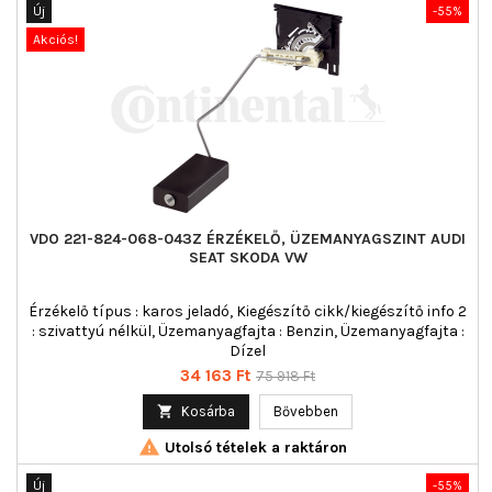
Új
-55%
Akciós!
VDO 221-824-068-043Z ÉRZÉKELŐ, ÜZEMANYAGSZINT AUDI
SEAT SKODA VW
Érzékelő típus : karos jeladó, Kiegészítő cikk/kiegészítő info 2
: szivattyú nélkül, Üzemanyagfajta : Benzin, Üzemanyagfajta :
Dízel
Ár
Normál
34 163 Ft
75 918 Ft
ár

Kosárba
Bővebben

Utolsó tételek a raktáron
Új
-55%