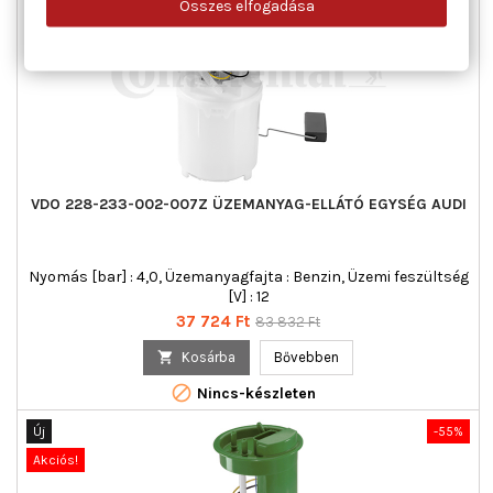
Összes elfogadása
Új
Akciós!
VDO 228-233-002-007Z ÜZEMANYAG-ELLÁTÓ EGYSÉG AUDI
Nyomás [bar] : 4,0, Üzemanyagfajta : Benzin, Üzemi feszültség
[V] : 12
Ár
Normál
37 724 Ft
83 832 Ft
ár

Kosárba
Bővebben

Nincs-készleten
Új
-55%
Akciós!