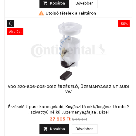
ár

Kosárba
Bővebben

Utolsó tételek a raktáron
Új
-55%
Akciós!
VDO 220-806-005-001Z ÉRZÉKELŐ, ÜZEMANYAGSZINT AUDI
VW
Érzékelő típus : karos jeladó, Kiegészítő cikk/kiegészítő info 2
: szivattyú nélkül, Üzemanyagfajta : Dízel
Ár
Normál
37 805 Ft
84 011 Ft
ár

Kosárba
Bővebben