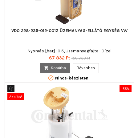
VDO 228-235-012-001Z ÜZEMANYAG-ELLÁTÓ EGYSÉG VW
Nyomás [bar] : 0,5, Üzemanyagfajta : Dízel
Ár
Normál
67 832 Ft
150 739 Ft
ár

Kosárba
Bővebben

Nincs-készleten
Új
-55%
Akciós!