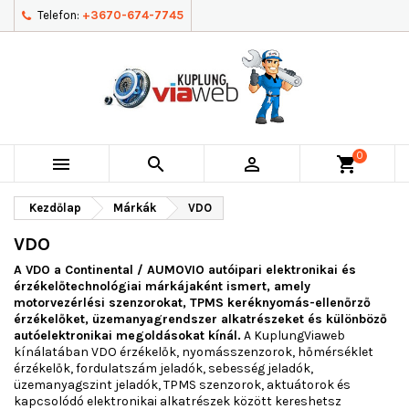
Telefon:
+3670-674-7745
0



shopping_cart
Kezdőlap
Márkák
VDO
VDO
A VDO a Continental / AUMOVIO autóipari elektronikai és
érzékelőtechnológiai márkájaként ismert, amely
motorvezérlési szenzorokat, TPMS keréknyomás-ellenőrző
érzékelőket, üzemanyagrendszer alkatrészeket és különböző
autóelektronikai megoldásokat kínál.
A KuplungViaweb
kínálatában VDO érzékelők, nyomásszenzorok, hőmérséklet
érzékelők, fordulatszám jeladók, sebesség jeladók,
üzemanyagszint jeladók, TPMS szenzorok, aktuátorok és
kapcsolódó elektronikai alkatrészek között kereshetsz