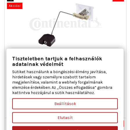
Akciós!
Tiszteletben tartjuk a felhasználók
VDO 221-824-092-004Z ÉRZÉKELŐ, ÜZEMANYAGSZINT VW
adatainak védelmét
Sütiket használunk a böngészési élmény javítása,
hirdetések vagy személyre szabott tartalom
Érzékelő típus : karos jeladó, Kiegészítő cikk/kiegészítő info 2
megjelenítése, valamint a webhely forgalmának
: szivattyú nélkül, Üzemanyagfajta : Benzin, Üzemanyagfajta :
elemzése érdekében. Az „Összes elfogadása” gombra
Dízel
kattintva hozzájárul a sütik használatához.
Ár
Normál
19 510 Ft
43 356 Ft
ár
Beállítások

Kosárba
Bővebben

Raktáron
Elutasít
Nincs-készleten
-55%