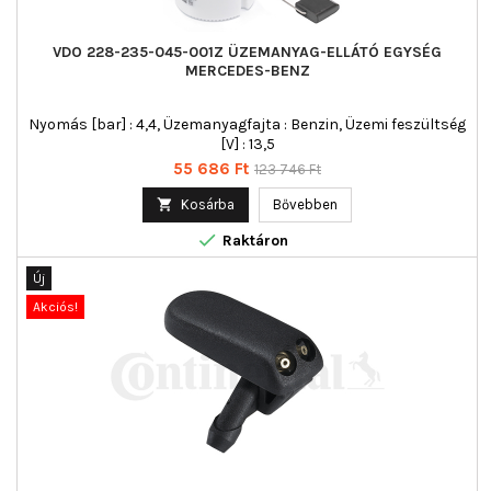
VDO 228-235-045-001Z ÜZEMANYAG-ELLÁTÓ EGYSÉG
MERCEDES-BENZ
Nyomás [bar] : 4,4, Üzemanyagfajta : Benzin, Üzemi feszültség
[V] : 13,5
Ár
Normál
55 686 Ft
123 746 Ft
ár

Kosárba
Bővebben

Raktáron
Új
Akciós!