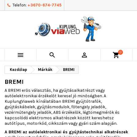
Telefon:
+3670-674-7745
0



shopping_cart
Kezdőlap
Márkák
BREMI
BREMI
A BREMI erős választás, ha gyújtásalkatrészt vagy
autóelektronikai érzékelőt keresel jó minőségben. A
KuplungViaweb kínálatában BREMI gyújtótrafók,
gyújtáskábelek, gyújtásmodulok, főtengely jeladók,
vezérműtengely jeladók, ABS érzékelők, légtömegmérők és
kapcsolódó elektromos alkatrészek között kereshetsz
autótípus, motorkód, cikkszám vagy gyári szám alapján.
A BREMI az autóelektronikai és gyújtástechnikai alkatrészek