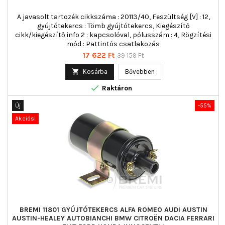
A javasolt tartozék cikkszáma : 20113/40, Feszültség [V] : 12,
gyújtótekercs : Tömb gyújtótekercs, Kiegészítő
cikk/kiegészítő info 2 : kapcsolóval, pólusszám : 4, Rögzítési
mód : Pattintós csatlakozás
Ár
Normál
17 622 Ft
39 159 Ft
ár

Kosárba
Bővebben

Raktáron
Új
-55%
Akciós!
BREMI 11801 GYÚJTÓTEKERCS ALFA ROMEO AUDI AUSTIN
AUSTIN-HEALEY AUTOBIANCHI BMW CITROËN DACIA FERRARI