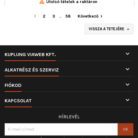

Utolsó tételek a raktáron
1
2
3
…
58
Következő

VISSZA A TETEJÉRE


KUPLUNG VIAWEB KFT.

ALKATRÉSZ ÉS SZERVIZ

FIÓKOD

KAPCSOLAT
HÍRLEVÉL