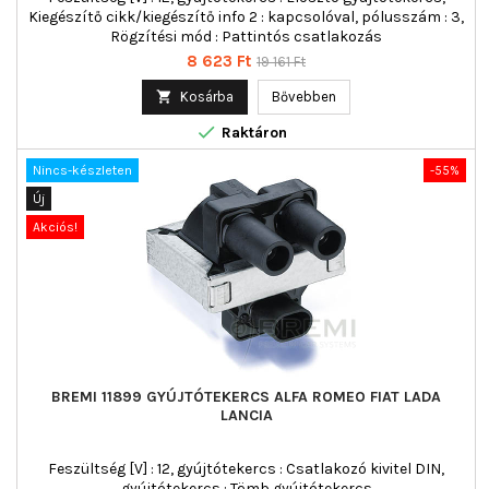
Kiegészítő cikk/kiegészítő info 2 : kapcsolóval, pólusszám : 3,
Rögzítési mód : Pattintós csatlakozás
Ár
Normál
8 623 Ft
19 161 Ft
ár

Kosárba
Bővebben

Raktáron
Nincs-készleten
-55%
Új
Akciós!
BREMI 11899 GYÚJTÓTEKERCS ALFA ROMEO FIAT LADA
LANCIA
Feszültség [V] : 12, gyújtótekercs : Csatlakozó kivitel DIN,
gyújtótekercs : Tömb gyújtótekercs