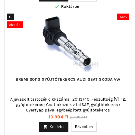

Raktáron
Új
-55%
Akciós!
BREMI 20113 GYÚJTÓTEKERCS AUDI SEAT SKODA VW
A javasolt tartozék cikkszáma : 20113/40, Feszültség [V] : 12,
gyújtótekercs : Csatlakozó kivitel SAE, gyújtótekercs :
Gyertyapipával egybeépített gyújtótekercs
Ár
Normál
10 394 Ft
23 098 Ft
ár

Kosárba
Bővebben