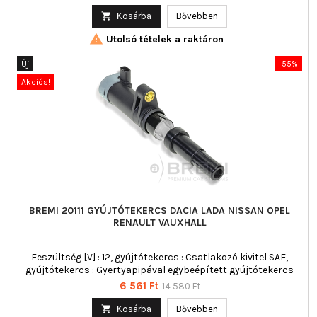
ár

Kosárba
Bővebben

Utolsó tételek a raktáron
Új
-55%
Akciós!
BREMI 20111 GYÚJTÓTEKERCS DACIA LADA NISSAN OPEL
RENAULT VAUXHALL
Feszültség [V] : 12, gyújtótekercs : Csatlakozó kivitel SAE,
gyújtótekercs : Gyertyapipával egybeépített gyújtótekercs
Ár
Normál
6 561 Ft
14 580 Ft
ár

Kosárba
Bővebben