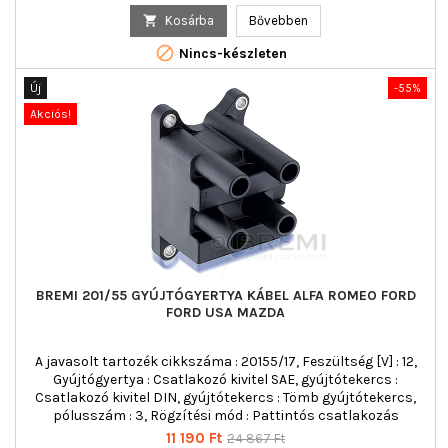
ár

Kosárba
Bővebben

Nincs-készleten
Új
-55%
Akciós!
BREMI 201/55 GYÚJTÓGYERTYA KÁBEL ALFA ROMEO FORD
FORD USA MAZDA
A javasolt tartozék cikkszáma : 20155/17, Feszültség [V] : 12,
Gyújtógyertya : Csatlakozó kivitel SAE, gyújtótekercs :
Csatlakozó kivitel DIN, gyújtótekercs : Tömb gyújtótekercs,
pólusszám : 3, Rögzítési mód : Pattintós csatlakozás
Ár
Normál
11 190 Ft
24 867 Ft