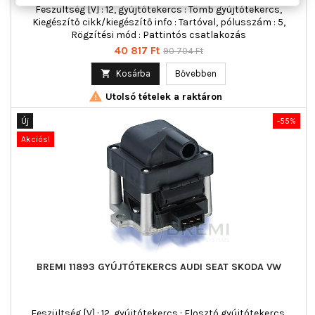
Feszültség [V] : 12, gyújtótekercs : Tömb gyújtótekercs,
Kiegészítő cikk/kiegészítő info : Tartóval, pólusszám : 5,
Rögzítési mód : Pattintós csatlakozás
Ár
Normál
40 817 Ft
90 704 Ft
ár

Kosárba
Bővebben

Utolsó tételek a raktáron
Új
-55%
Akciós!
BREMI 11893 GYÚJTÓTEKERCS AUDI SEAT SKODA VW
Feszültség [V] : 12, gyújtótekercs : Elosztó gyújtótekercs,