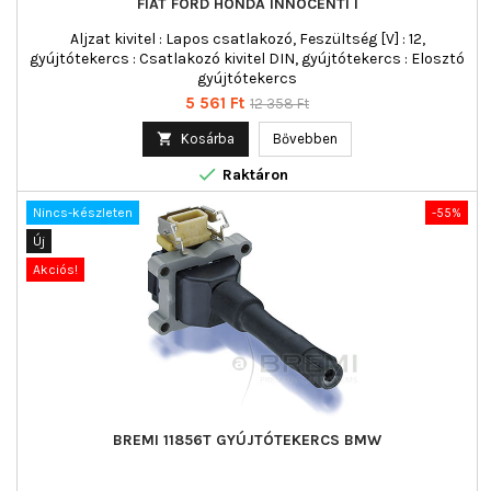
FIAT FORD HONDA INNOCENTI I
Aljzat kivitel : Lapos csatlakozó, Feszültség [V] : 12,
gyújtótekercs : Csatlakozó kivitel DIN, gyújtótekercs : Elosztó
gyújtótekercs
Ár
Normál
5 561 Ft
12 358 Ft
ár

Kosárba
Bővebben

Raktáron
Nincs-készleten
-55%
Új
Akciós!
BREMI 11856T GYÚJTÓTEKERCS BMW