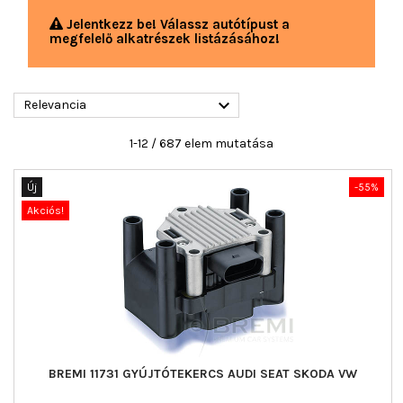
Jelentkezz be! Válassz autótípust a
megfelelő alkatrészek listázásához!

Relevancia
1-12 / 687 elem mutatása
Új
-55%
Akciós!
BREMI 11731 GYÚJTÓTEKERCS AUDI SEAT SKODA VW