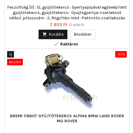
Feszültség [V] : 12, gyújtótekercs : Gyertyapipával egybeépített
gyújtótekercs, gyújtótekercs : Gyújtógyertya-csatlakozó
nélkül, pólusszám : 3, Rögzítési mód : Pattintós csatlakozás
Ár
Normál
7 833 Ft
17 406 Ft
ár

Kosárba
Bővebben

Raktáron
Új
-55%
Akciós!
BREMI 11860T GYÚJTÓTEKERCS ALPINA BMW LAND ROVER
MG ROVER