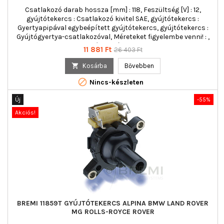
Csatlakozó darab hossza [mm] : 118, Feszültség [V] : 12,
gyújtótekercs : Csatlakozó kivitel SAE, gyújtótekercs :
Gyertyapipával egybeépített gyújtótekercs, gyújtótekercs :
Gyújtógyertya-csatlakozóval, Méreteket figyelembe venni! : ,
pólusszám : 3
Ár
Normál
11 881 Ft
26 403 Ft
ár

Kosárba
Bővebben

Nincs-készleten
Új
-55%
Akciós!
BREMI 11859T GYÚJTÓTEKERCS ALPINA BMW LAND ROVER
MG ROLLS-ROYCE ROVER