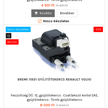
Ár
Normál
4 901 Ft
10 891 Ft
ár

Kosárba
Bővebben

Nincs-készleten
Nincs-készleten
-55%
Új
Akciós!
BREMI 11931 GYÚJTÓTEKERCS RENAULT VOLVO
Feszültség [V] : 12, gyújtótekercs : Csatlakozó kivitel SAE,
gyújtótekercs : Tömb gyújtótekercs
Ár
Normál
8 030 Ft
17 845 Ft