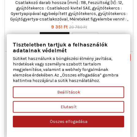
Csatlakozó darab hossza [mm] : 118, Feszültség [V] : 12,
gyújtótekercs : Csatlakozó kivitel SAE, gyújtótekercs :
Gyertyapipával egybeépített gyújtótekercs, gyújtótekercs :
Gyújtógyertya-csatlakozóval, Méreteket figyelembe venni! : ,
pólusszám : 3
Ár
Normál
9 351 Ft
20 780 Ft
ár

Kosárba
Bővebben
Tiszteletben tartjuk a felhasználók

Raktáron
adatainak védelmét
Új
-55%
Sütiket használunk a böngészési élmény javítása,
hirdetések vagy személyre szabott tartalom
Akciós!
megjelenítése, valamint a webhely forgalmának
elemzése érdekében. Az „Összes elfogadása” gombra
kattintva hozzájárul a sütik használatához.
Beállítások
Elutasít
BREMI 11866T GYÚJTÓTEKERCS AUDI SKODA VW
Összes elfogadása