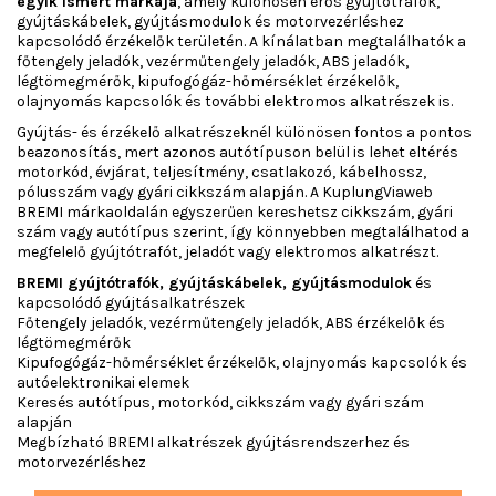
egyik ismert márkája
, amely különösen erős gyújtótrafók,
gyújtáskábelek, gyújtásmodulok és motorvezérléshez
kapcsolódó érzékelők területén. A kínálatban megtalálhatók a
főtengely jeladók, vezérműtengely jeladók, ABS jeladók,
légtömegmérők, kipufogógáz-hőmérséklet érzékelők,
olajnyomás kapcsolók és további elektromos alkatrészek is.
Gyújtás- és érzékelő alkatrészeknél különösen fontos a pontos
beazonosítás, mert azonos autótípuson belül is lehet eltérés
motorkód, évjárat, teljesítmény, csatlakozó, kábelhossz,
pólusszám vagy gyári cikkszám alapján. A KuplungViaweb
BREMI márkaoldalán egyszerűen kereshetsz cikkszám, gyári
szám vagy autótípus szerint, így könnyebben megtalálhatod a
megfelelő gyújtótrafót, jeladót vagy elektromos alkatrészt.
BREMI gyújtótrafók, gyújtáskábelek, gyújtásmodulok
és
kapcsolódó gyújtásalkatrészek
Főtengely jeladók, vezérműtengely jeladók, ABS érzékelők és
légtömegmérők
Kipufogógáz-hőmérséklet érzékelők, olajnyomás kapcsolók és
autóelektronikai elemek
Keresés autótípus, motorkód, cikkszám vagy gyári szám
alapján
Megbízható BREMI alkatrészek gyújtásrendszerhez és
motorvezérléshez