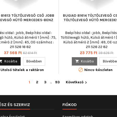
 81613 TÖLTŐLEVEGŐ CSŐ JOBB
BUGIAD 81614 TÖLTŐLEVEGŐ C
LEVEGŐ HŰTŐ MERCEDES-BENZ
TÖLTŐLEVEGŐ HŰTŐ MERCEDE
si oldal : jobb, Beépítési oldal :
Beépítési oldal : jobb, Beépítési
gő hűtő, Külső átmérő 1 [mm] : 75,
Töltőlevegő hűtő, Külső átmérő 1 
tmérő 2 [mm] : 65, OE-számhoz :
Külső átmérő 2 [mm] : 69, OE-s
211 528 18 82
211 528 22 82
Ár
Normál
Ár
Normál
37 568 Ft
23 775 Ft
62 614 Ft
39 626 Ft
ár
ár

Kosárba
Bővebben

Kosárba
Bővebbe

Utolsó tételek a raktáron
Nincs-készleten
1
2
3
…
93
Következő

ÉSZ ÉS SZERVIZ
FIÓKOD
trész Árajánlat
Személyes adatok