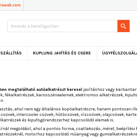
viaweb.com

SZÁLLÍTÁS
KUPLUNG JAVÍTÁS ÉS CSERE
ÜGYFÉLSZOLGÁL
ben megtalálható autóalkatrészt keresel
javításhoz vagy karbantar
k, fékalkatrészek, karosszériaelemek, elektromos alkatrészek, kipuf
n.
lasztás, ahol nem egy általános kopóalkatrészre, hanem pontosan ill
csövek, intercooler csövek, hűtőcsövek, vízcsövek, olajcsövek, kart
alkatrészek és kipufogórendszerhez kapcsolódó elemek is.
ínál megoldást, ahol a pontos forma, csatlakozás, méret, beépítési 
katrészeknél, motorhoz kapcsolódó műanyag vagy gumialkatrészeknél,