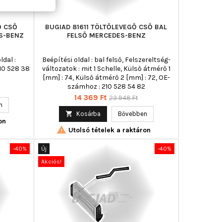
Ő CSŐ
BUGIAD 81611 TÖLTŐLEVEGŐ CSŐ BAL
S-BENZ
FELSŐ MERCEDES-BENZ
ldal :
Beépítési oldal : bal felső, Felszereltség-
10 528 38
változatok : mit 1 Schelle, Külső átmérő 1
[mm] : 74, Külső átmérő 2 [mm] : 72, OE-
számhoz : 210 528 54 82
Ár
Normál
14 369 Ft
23 948 Ft
n
ár

Kosárba
Bővebben
on

Utolsó tételek a raktáron
-40%
Új
-40%
Akciós!