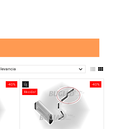



levancia
-40%
Új
-40%
Akciós!