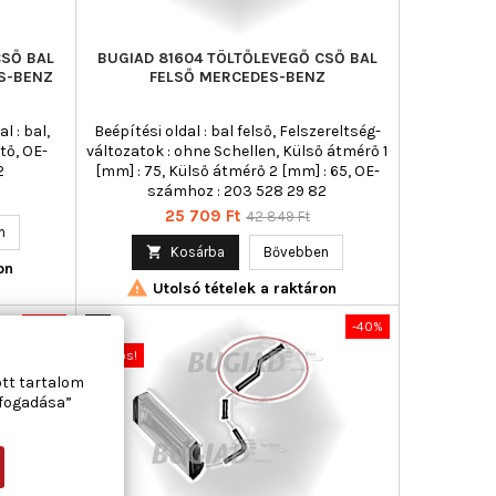
CSŐ BAL
BUGIAD 81604 TÖLTŐLEVEGŐ CSŐ BAL
S-BENZ
FELSŐ MERCEDES-BENZ
l : bal,
Beépítési oldal : bal felső, Felszereltség-
tő, OE-
változatok : ohne Schellen, Külső átmérő 1
2
[mm] : 75, Külső átmérő 2 [mm] : 65, OE-
számhoz : 203 528 29 82
Ár
Normál
25 709 Ft
42 849 Ft
n
ár

Kosárba
Bővebben
on

Utolsó tételek a raktáron
-40%
Új
-40%
Akciós!
ott tartalom
lfogadása”