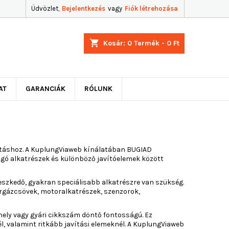
Üdvözlet,
Bejelentkezés
vagy
Fiók létrehozása
shopping_cart
Kosár:
0
Termék - 0 Ft
AT
GARANCIÁK
RÓLUNK
táshoz. A KuplungViaweb kínálatában BUGIAD
ogó alkatrészek és különböző javítóelemek között
eszkedő, gyakran speciálisabb alkatrészre van szükség.
ergázcsövek, motoralkatrészek, szenzorok,
hely vagy gyári cikkszám döntő fontosságú. Ez
 valamint ritkább javítási elemeknél. A KuplungViaweb