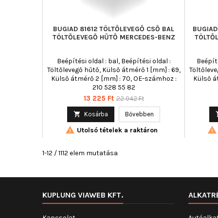
BUGIAD 81612 TÖLTŐLEVEGŐ CSŐ BAL
BUGIAD
TÖLTŐLEVEGŐ HŰTŐ MERCEDES-BENZ
TÖLTŐ
Beépítési oldal : bal, Beépítési oldal :
Beépíté
Töltőlevegő hűtő, Külső átmérő 1 [mm] : 69,
Töltőleve
Külső átmérő 2 [mm] : 70, OE-számhoz :
Külső á
210 528 55 82
Ár
Normál
13 225 Ft
22 042 Ft
ár

Kosárba
Bővebben


Utolsó tételek a raktáron
1-12 / 1112 elem mutatása
KUPLUNG VIAWEB KFT.
ALKATR
Kapcsolat
Autóalka