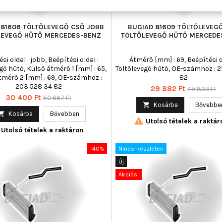
 81606 TÖLTŐLEVEGŐ CSŐ JOBB
BUGIAD 81609 TÖLTŐLEVEG
LEVEGŐ HŰTŐ MERCEDES-BENZ
TÖLTŐLEVEGŐ HŰTŐ MERCEDE
si oldal : jobb, Beépítési oldal :
Átmérő [mm] : 69, Beépítési o
gő hűtő, Külső átmérő 1 [mm] : 65,
Töltőlevegő hűtő, OE-számhoz : 2
tmérő 2 [mm] : 69, OE-számhoz :
82
203 528 34 82
Ár
Normál
29 882 Ft
49 803 Ft
Ár
Normál
30 400 Ft
50 667 Ft
ár

Kosárba
Bővebbe
ár

Kosárba
Bővebben

Utolsó tételek a raktár
Utolsó tételek a raktáron
-40%
Nincs-készleten
Új
Akciós!