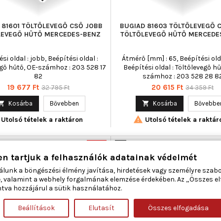
 81601 TÖLTŐLEVEGŐ CSŐ JOBB
BUGIAD 81603 TÖLTŐLEVEGŐ 
LEVEGŐ HŰTŐ MERCEDES-BENZ
TÖLTŐLEVEGŐ HŰTŐ MERCEDE
si oldal : jobb, Beépítési oldal :
Átmérő [mm] : 65, Beépítési olda
egő hűtő, OE-számhoz : 203 528 17
Beépítési oldal : Töltőlevegő hű
82
számhoz : 203 528 28 8
Ár
Normál
Ár
Normál
19 677 Ft
20 615 Ft
32 795 Ft
34 359 Ft
ár
ár

Kosárba
Bővebben

Kosárba
Bővebbe

Utolsó tételek a raktáron
Utolsó tételek a raktár
-40%
Új
en tartjuk a felhasználók adatainak védelmét
Akciós!
álunk a böngészési élmény javítása, hirdetések vagy személyre szab
, valamint a webhely forgalmának elemzése érdekében. Az „Összes e
tva hozzájárul a sütik használatához.
Beállítások
Elutasít
Összes elfogadása