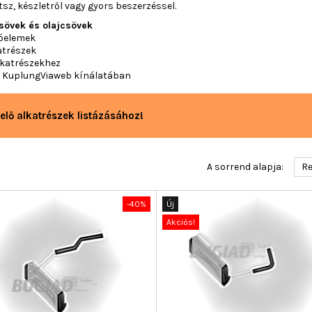
z, készletről vagy gyors beszerzéssel.
csövek és olajcsövek
tóelemek
atrészek
lkatrészekhez
 a KuplungViaweb kínálatában
elő alkatrészek listázásához!
A sorrend alapja:
Re
-40%
Új
Akciós!