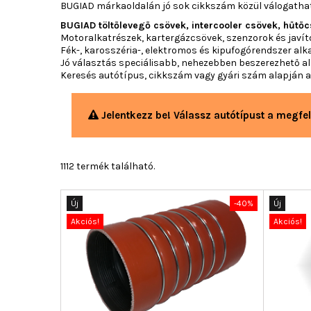
BUGIAD márkaoldalán jó sok cikkszám közül válogathats
BUGIAD töltőlevegő csövek, intercooler csövek, hűtő
Motoralkatrészek, kartergázcsövek, szenzorok és javí
Fék-, karosszéria-, elektromos és kipufogórendszer alk
Jó választás speciálisabb, nehezebben beszerezhető a
Keresés autótípus, cikkszám vagy gyári szám alapján
Jelentkezz be! Válassz autótípust a megfel
1112 termék található.
Új
-40%
Új
Akciós!
Akciós!