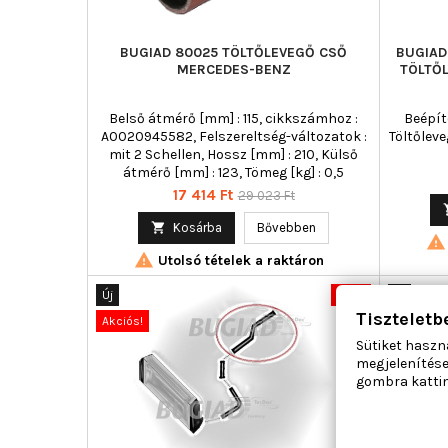
BUGIAD 80025 TÖLTŐLEVEGŐ CSŐ
BUGIAD
MERCEDES-BENZ
TÖLTŐ
Belső átmérő [mm] : 115, cikkszámhoz :
Beépíté
A0020945582, Felszereltség-változatok :
Töltőlev
mit 2 Schellen, Hossz [mm] : 210, Külső
átmérő [mm] : 123, Tömeg [kg] : 0,5
Ár
Normál
17 414 Ft
29 023 Ft
ár

Kosárba
Bővebben


Utolsó tételek a raktáron
Új
-40%
Új
Tiszteletb
Akciós!
Akciós!
Sütiket haszn
megjelenítése
gombra kattin