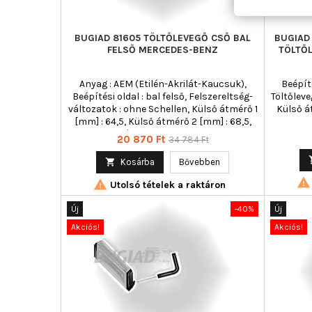
BUGIAD 81605 TÖLTŐLEVEGŐ CSŐ BAL
BUGIAD
FELSŐ MERCEDES-BENZ
TÖLTŐ
Anyag : AEM (Etilén-Akrilát-Kaucsuk),
Beépíté
Beépítési oldal : bal felső, Felszereltség-
Töltőleve
változatok : ohne Schellen, Külső átmérő 1
Külső á
[mm] : 64,5, Külső átmérő 2 [mm] : 68,5,
OE-számhoz : 203 528 33 82
Ár
Normál
20 870 Ft
34 784 Ft
ár

Kosárba
Bővebben


Utolsó tételek a raktáron
Új
-40%
Új
Akciós!
Akciós!