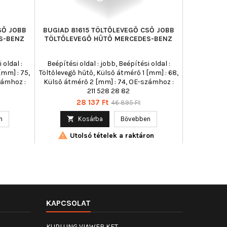
SŐ JOBB
BUGIAD 81615 TÖLTŐLEVEGŐ CSŐ JOBB
S-BENZ
TÖLTŐLEVEGŐ HŰTŐ MERCEDES-BENZ
 oldal :
Beépítési oldal : jobb, Beépítési oldal :
[mm] : 75,
Töltőlevegő hűtő, Külső átmérő 1 [mm] : 68,
zámhoz :
Külső átmérő 2 [mm] : 74, OE-számhoz :
211 528 28 82
Ár
Normál
28 137 Ft
46 895 Ft
ár
n

Kosárba
Bővebben

Utolsó tételek a raktáron
KAPCSOLAT
KUPLUNG VIAWEB KFT.