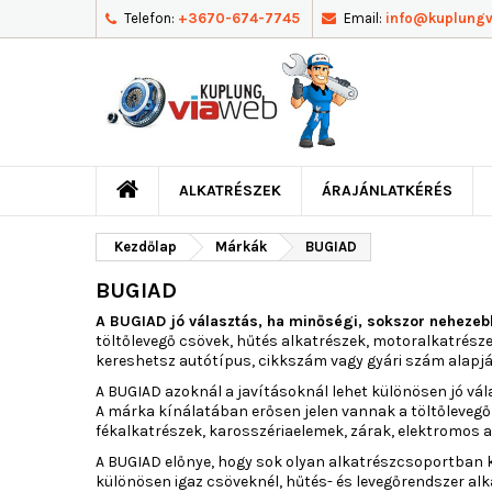
Telefon:
+3670-674-7745
Email:
info@kuplung
ALKATRÉSZEK
ÁRAJÁNLATKÉRÉS
Kezdőlap
Márkák
BUGIAD
BUGIAD
A BUGIAD jó választás, ha minőségi, sokszor nehezeb
töltőlevegő csövek, hűtés alkatrészek, motoralkatrésze
kereshetsz autótípus, cikkszám vagy gyári szám alapjá
A BUGIAD azoknál a javításoknál lehet különösen jó vá
A márka kínálatában erősen jelen vannak a töltőlevegő 
fékalkatrészek, karosszériaelemek, zárak, elektromos 
A BUGIAD előnye, hogy sok olyan alkatrészcsoportban k
különösen igaz csöveknél, hűtés- és levegőrendszer al