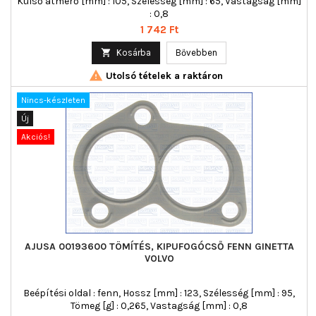
Külső átmérő [mm] : 105, Szélesség [mm] : 65, Vastagság [mm]
: 0,8
Ár
1 742 Ft

Kosárba
Bővebben

Utolsó tételek a raktáron
Nincs-készleten
Új
Akciós!
AJUSA 00193600 TÖMÍTÉS, KIPUFOGÓCSŐ FENN GINETTA
VOLVO
Beépítési oldal : fenn, Hossz [mm] : 123, Szélesség [mm] : 95,
Tömeg [g] : 0,265, Vastagság [mm] : 0,8