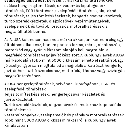
szükséges alkatrészt keresel.
A márka kínálata rendkívül
széles: hengerfejtömítések, szívósor- és kipufogósor-
tömítések, EGR tömítések, szelepfedél tömítések, olajteknő
tömítések, teljes tömítéskészletek, hengerfejcsavar készletek,
turbó szerelőkészletek, olajzócsövek, vezérműtengelyek,
szelepemelők és további precíziós motoralkatrészek is
megtalálhatók benne.
Az AJUSA különösen hasznos márka akkor, amikor nem elég egy
általános alkatrész, hanem pontos forma, méret, alkalmazás,
motorkód vagy gyári cikkszám alapján kell megtalálni a
megfelelő tömítést vagy javítókészletet. A KuplungViaweb AJUSA
márkaoldalán több mint 5000 cikkszám érhető el raktárról, így
jó eséllyel gyorsan megtalálod a megfelelő alkatrészt hengerfej
javításhoz, turbó szereléshez, motorfelújításhoz vagy szivárgás
megszüntetéséhez.
AJUSA hengerfejtömítések, szívósor-, kipufogósor-, EGR- és
szelepfedél tömítések
Teljes tömítéskészletek, hengerfejcsavar készletek és
javítókészletek
Turbó szerelőkészletek, olajzócsövek és motorhoz kapcsolódó
tömítőelemek
Vezérműtengelyek, szelepemelők és prémium motoralkatrészek
Több mint 5000 AJUSA cikkszám raktárról a KuplungViaweb
kínálatában