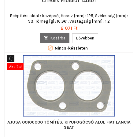
CITROËN PEUGEOT TALBOT
Beépítési oldal : középső, Hossz [mm] : 125, Szélesség [mm] :
93, Tömeg [g] : 16,961, Vastagság [mm] : 1,2
Ár
2 071 Ft

Kosárba
Bővebben

Nincs-készleten
Új
Akciós!
AJUSA 00106000 TÖMÍTÉS, KIPUFOGÓCSŐ ALUL FIAT LANCIA
SEAT