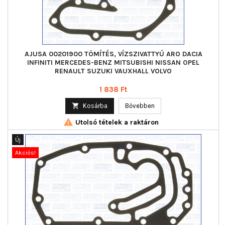
AJUSA 00201900 TÖMÍTÉS, VÍZSZIVATTYÚ ARO DACIA
INFINITI MERCEDES-BENZ MITSUBISHI NISSAN OPEL
RENAULT SUZUKI VAUXHALL VOLVO
Ár
1 838 Ft

Kosárba
Bővebben

Utolsó tételek a raktáron
Új
Akciós!