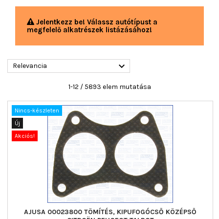
Jelentkezz be! Válassz autótípust a
megfelelő alkatrészek listázásához!

Relevancia
1-12 / 5893 elem mutatása
Nincs-készleten
Új
Akciós!
AJUSA 00023800 TÖMÍTÉS, KIPUFOGÓCSŐ KÖZÉPSŐ