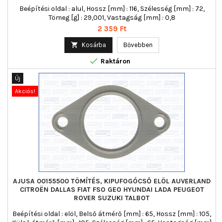
Beépítési oldal : alul, Hossz [mm] : 116, Szélesség [mm] : 72,
Tömeg [g] : 29,001, Vastagság [mm] : 0,8
Ár
2 359 Ft

Kosárba
Bővebben

Raktáron
Új
Akciós!
AJUSA 00155500 TÖMÍTÉS, KIPUFOGÓCSŐ ELÖL AUVERLAND
CITROËN DALLAS FIAT FSO GEO HYUNDAI LADA PEUGEOT
ROVER SUZUKI TALBOT
Beépítési oldal : elöl, Belső átmérő [mm] : 65, Hossz [mm] : 105,