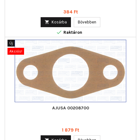
Ár
384 Ft

Kosárba
Bővebben

Raktáron
Új
Akciós!
AJUSA 00208700
Ár
1 879 Ft