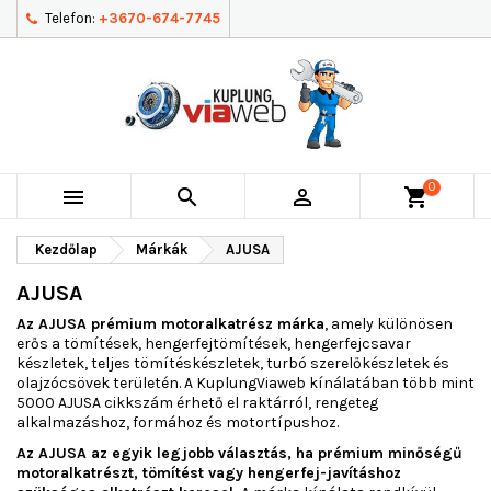
Telefon:
+3670-674-7745
0



shopping_cart
Kezdőlap
Márkák
AJUSA
AJUSA
Az AJUSA prémium motoralkatrész márka
, amely különösen
erős a tömítések, hengerfejtömítések, hengerfejcsavar
készletek, teljes tömítéskészletek, turbó szerelőkészletek és
olajzócsövek területén. A KuplungViaweb kínálatában több mint
5000 AJUSA cikkszám érhető el raktárról, rengeteg
alkalmazáshoz, formához és motortípushoz.
Az AJUSA az egyik legjobb választás, ha prémium minőségű
motoralkatrészt, tömítést vagy hengerfej-javításhoz