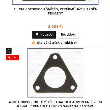
AJUSA 00208200 TÖMÍTÉS, VEZÉRMŰHÁZ CITROËN
PEUGEOT
Ár
2 099 Ft

Kosárba
Bővebben

Utolsó tételek a raktáron
Új
Akciós!
AJUSA 00208300 TÖMÍTÉS, ADAGOLÓ AUVERLAND IVECO
RENAULT RENAULT TRUCKS SANTANA ZASTAVA