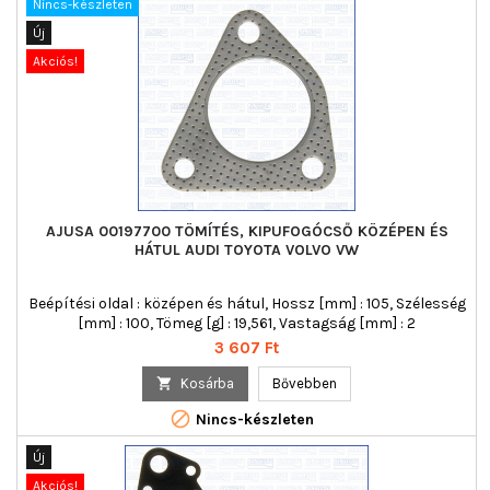
Nincs-készleten
Új
Akciós!
AJUSA 00197700 TÖMÍTÉS, KIPUFOGÓCSŐ KÖZÉPEN ÉS
HÁTUL AUDI TOYOTA VOLVO VW
Beépítési oldal : középen és hátul, Hossz [mm] : 105, Szélesség
[mm] : 100, Tömeg [g] : 19,561, Vastagság [mm] : 2
Ár
3 607 Ft

Kosárba
Bővebben

Nincs-készleten
Új
Akciós!