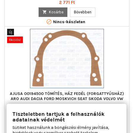
Ár
2 771 Ft

Kosárba
Bővebben

Nincs-készleten
Új
Akciós!
AJUSA 00194500 TÖMÍTÉS, HÁZ FEDÉL (FORGATTYÚSHÁZ)
ARO AUDI DACIA FORD MOSKVICH SEAT SKODA VOLVO VW
Tiszteletben tartjuk a felhasználók
Hossz [mm] : 155, Szélesség [mm] : 125, Vastagság [mm] : 0,8
adatainak védelmét
Ár
1 742 Ft
Sütiket használunk a böngészési élmény javítása,

Kosárba
Bővebben
hirdetések vagy személyre szabott tartalom