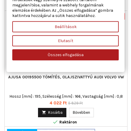
megjelenítése, valamint a webhely forgalmának

Raktáron
elemzése érdekében. Az „Összes elfogadása” gombra
kattintva hozzájárul a sütik használatához.
Új
-31%
Akciós!
Beállítások
Elutasít
Összes elfogadása
AJUSA 00195500 TÖMÍTÉS, OLAJSZIVATTYÚ AUDI VOLVO VW
Hossz [mm] : 195, Szélesség [mm] : 166, Vastagság [mm] : 0,8
Ár
Normál
4 022 Ft
5 829 Ft
ár

Kosárba
Bővebben

Raktáron