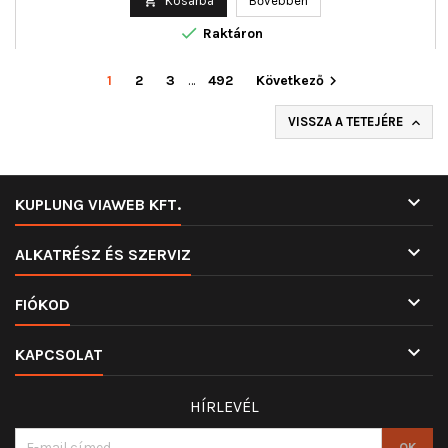

Kosárba
Bővebben

Raktáron
1
2
3
…
492
Következő

VISSZA A TETEJÉRE


KUPLUNG VIAWEB KFT.

ALKATRÉSZ ÉS SZERVIZ

FIÓKOD

KAPCSOLAT
HÍRLEVÉL