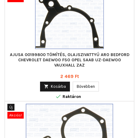
AJUSA 00199800 TÖMÍTÉS, OLAJSZIVATTYÚ ARO BEDFORD
CHEVROLET DAEWOO FSO OPEL SAAB UZ-DAEWOO
VAUXHALL ZAZ
Ár
2 469 Ft

Kosárba
Bővebben

Raktáron
Új
Akciós!