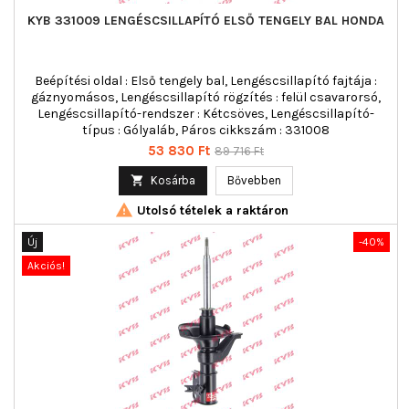
KYB 331009 LENGÉSCSILLAPÍTÓ ELSŐ TENGELY BAL HONDA
Beépítési oldal : Első tengely bal, Lengéscsillapító fajtája :
gáznyomásos, Lengéscsillapító rögzítés : felül csavarorsó,
Lengéscsillapító-rendszer : Kétcsöves, Lengéscsillapító-
típus : Gólyaláb, Páros cikkszám : 331008
Ár
Normál
53 830 Ft
89 716 Ft
ár

Kosárba
Bővebben

Utolsó tételek a raktáron
Új
-40%
Akciós!