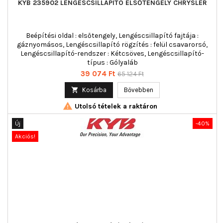
KYB 235902 LENGÉSCSILLAPÍTÓ ELSŐTENGELY CHRYSLER
Beépítési oldal : elsőtengely, Lengéscsillapító fajtája :
gáznyomásos, Lengéscsillapító rögzítés : felül csavarorsó,
Lengéscsillapító-rendszer : Kétcsöves, Lengéscsillapító-
típus : Gólyaláb
Ár
Normál
39 074 Ft
65 124 Ft
ár

Kosárba
Bővebben

Utolsó tételek a raktáron
Új
-40%
Akciós!