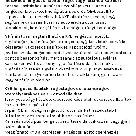
illeszkedő lengéscsillapítót, rugót vagy futóműalkatrészt
keresel javításhoz.
A márka neve világszerte ismert a
lengéscsillapító-technológiában, és erős OE-beszállítói
tapasztalattal rendelkezik. A KYB alkatrészek célja, hogy
segítsenek visszaállítani az autó eredeti úttartását,
stabilitását, komfortját és biztonságos irányíthatóságát.
A kínálatban megtalálhatók a KYB lengéscsillapítók,
rugóstagok, futóműrugók, toronycsapágy készletek, porvédő
készletek, ütközéscsillapítók és kapcsolódó futómű
javítóelemek. Lengéscsillapító választásnál különösen fontos a
pontos beazonosítás, mert számít az autótípus, évjárat,
karosszériaváltozat, tengely, beépítési oldal, futóműkivitel,
rugózás típusa és a gyári cikkszám is. A KuplungViaweb KYB
márkaoldalán egyszerűen kereshetsz cikkszám, gyári szám
vagy autótípus alapján.
KYB lengéscsillapítók, rugóstagok és futóműrugók
személyautókhoz és SUV modellekhez
Toronycsapágy készletek, porvédő készletek, ütközéscsillapítók
és szerelési kiegészítők
Japán OE-minőséghez igazodó futóműalkatrészek stabil
úttartáshoz és komfortosabb közlekedéshez
Keresés autótípus, tengely, beépítési oldal, cikkszám vagy gyári
szám alapján
Megbízható KYB alkatrészek lengéscsillapító cseréhez és