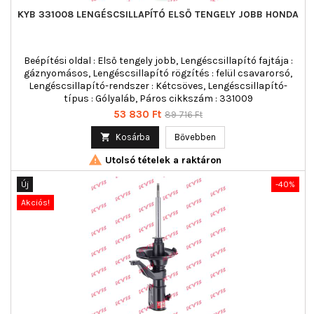
KYB 331008 LENGÉSCSILLAPÍTÓ ELSŐ TENGELY JOBB HONDA
Beépítési oldal : Első tengely jobb, Lengéscsillapító fajtája :
gáznyomásos, Lengéscsillapító rögzítés : felül csavarorsó,
Lengéscsillapító-rendszer : Kétcsöves, Lengéscsillapító-
típus : Gólyaláb, Páros cikkszám : 331009
Ár
Normál
53 830 Ft
89 716 Ft
ár

Kosárba
Bővebben

Utolsó tételek a raktáron
Új
-40%
Akciós!