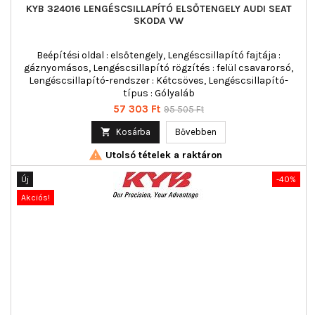
KYB 324016 LENGÉSCSILLAPÍTÓ ELSŐTENGELY AUDI SEAT
SKODA VW
Beépítési oldal : elsőtengely, Lengéscsillapító fajtája :
gáznyomásos, Lengéscsillapító rögzítés : felül csavarorsó,
Lengéscsillapító-rendszer : Kétcsöves, Lengéscsillapító-
típus : Gólyaláb
Ár
Normál
57 303 Ft
95 505 Ft
ár

Kosárba
Bővebben

Utolsó tételek a raktáron
Új
-40%
Akciós!