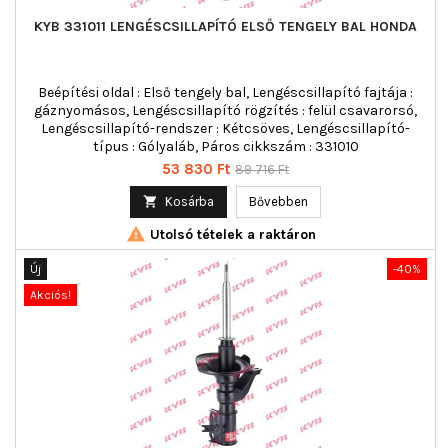
KYB 331011 LENGÉSCSILLAPÍTÓ ELSŐ TENGELY BAL HONDA
Beépítési oldal : Első tengely bal, Lengéscsillapító fajtája :
gáznyomásos, Lengéscsillapító rögzítés : felül csavarorsó,
Lengéscsillapító-rendszer : Kétcsöves, Lengéscsillapító-
típus : Gólyaláb, Páros cikkszám : 331010
Ár
Normál
53 830 Ft
89 716 Ft
ár

Kosárba
Bővebben

Utolsó tételek a raktáron
Új
-40%
Akciós!