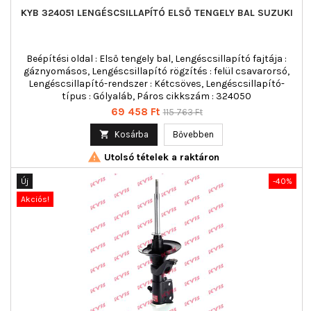
KYB 324051 LENGÉSCSILLAPÍTÓ ELSŐ TENGELY BAL SUZUKI
Beépítési oldal : Első tengely bal, Lengéscsillapító fajtája :
gáznyomásos, Lengéscsillapító rögzítés : felül csavarorsó,
Lengéscsillapító-rendszer : Kétcsöves, Lengéscsillapító-
típus : Gólyaláb, Páros cikkszám : 324050
Ár
Normál
69 458 Ft
115 763 Ft
ár

Kosárba
Bővebben

Utolsó tételek a raktáron
Új
-40%
Akciós!