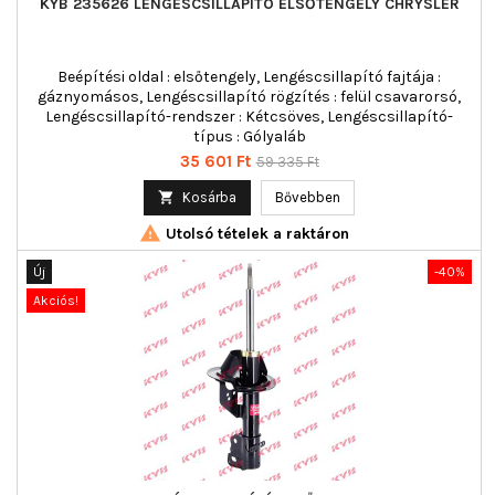
KYB 235626 LENGÉSCSILLAPÍTÓ ELSŐTENGELY CHRYSLER
Beépítési oldal : elsőtengely, Lengéscsillapító fajtája :
gáznyomásos, Lengéscsillapító rögzítés : felül csavarorsó,
Lengéscsillapító-rendszer : Kétcsöves, Lengéscsillapító-
típus : Gólyaláb
Ár
Normál
35 601 Ft
59 335 Ft
ár

Kosárba
Bővebben

Utolsó tételek a raktáron
Új
-40%
Akciós!