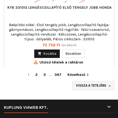
KYB 331012 LENGÉSCSILLAPÍTÓ ELSŐ TENGELY JOBB HONDA
Beépítési oldal : Első tengely jobb, Lengéscsillapító fajtája :
gáznyomásos, Lengéscsillapító rögzítés : felül csavarorsó,
Lengéscsillapító-rendszer : Kétcsöves, Lengéscsillapító-
típus : Gólyaláb, Páros cikkszám : 331013
Ár
Normál
72 758 Ft
121 263 Ft
ár

Kosárba
Bővebben

Utolsó tételek a raktáron
1
2
3
…
367
Következő

VISSZA A TETEJÉRE


KUPLUNG VIAWEB KFT.