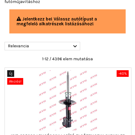
futóműjavításhoz
Jelentkezz be! Válassz autótípust a
megfelelő alkatrészek listázásához!

Relevancia
1-12 / 4396 elem mutatása
Új
-40%
Akciós!