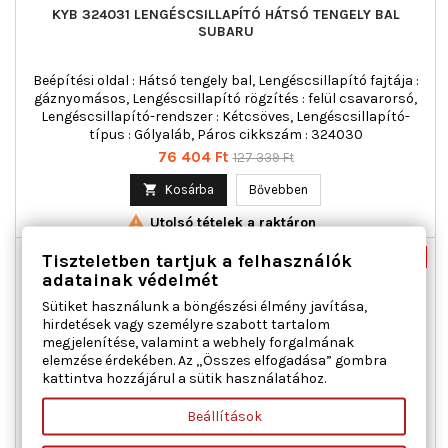
KYB 324031 LENGÉSCSILLAPÍTÓ HÁTSÓ TENGELY BAL
SUBARU
Beépítési oldal : Hátsó tengely bal, Lengéscsillapító fajtája :
gáznyomásos, Lengéscsillapító rögzítés : felül csavarorsó,
Lengéscsillapító-rendszer : Kétcsöves, Lengéscsillapító-
típus : Gólyaláb, Páros cikkszám : 324030
Ár
Normál
76 404 Ft
127 339 Ft
ár

Kosárba
Bővebben

Utolsó tételek a raktáron
Tiszteletben tartjuk a felhasználók
Új
-40%
adatainak védelmét
Akciós!
Sütiket használunk a böngészési élmény javítása,
hirdetések vagy személyre szabott tartalom
megjelenítése, valamint a webhely forgalmának
elemzése érdekében. Az „Összes elfogadása” gombra
kattintva hozzájárul a sütik használatához.
Beállítások