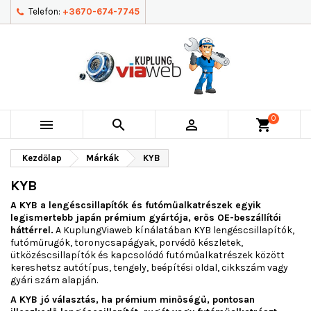
Telefon:
+3670-674-7745
0



shopping_cart
Kezdőlap
Márkák
KYB
KYB
A KYB a lengéscsillapítók és futóműalkatrészek egyik
legismertebb japán prémium gyártója, erős OE-beszállítói
háttérrel.
A KuplungViaweb kínálatában KYB lengéscsillapítók,
futóműrugók, toronycsapágyak, porvédő készletek,
ütközéscsillapítók és kapcsolódó futóműalkatrészek között
kereshetsz autótípus, tengely, beépítési oldal, cikkszám vagy
gyári szám alapján.
A KYB jó választás, ha prémium minőségű, pontosan