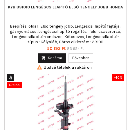
KYB 331010 LENGÉSCSILLAPÍTÓ ELSŐ TENGELY JOBB HONDA
Beépítési oldal : Első tengely jobb, Lengéscsillapító fajtája :
gáznyomásos, Lengéscsillapító rögzítés : felül csavarorsó,
Lengéscsillapító-rendszer : Kétcsöves, Lengéscsillapító-
típus : Gólyaláb, Páros cikkszám : 331011
Ár
Normál
50 192 Ft
83 654 Ft
ár

Kosárba
Bővebben

Utolsó tételek a raktáron
Új
-40%
Akciós!