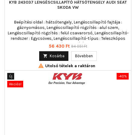
KYB 243037 LENGÉSCSILLAPÍTÓ HÁTSÓTENGELY AUDI SEAT
SKODA VW
Beépítési oldal : hátsótengely, Lengéscsillapító fajtája :
gáznyomásos, Lengéscsillapító rögzítés : alul szem,
Lengéscsillapító rögzítés : felül csavarorsó, Lengéscsillapító-
rendszer : Egycsöves, Lengéscsillapító-típus : Teleszkópos
lengéscsillapító
Ár
Normál
56 430 Ft
94 051 Ft
ár

Kosárba
Bővebben

Utolsó tételek a raktáron
Új
-40%
Akciós!