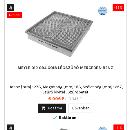
Új
-55%
Akciós!
MEYLE 012 094 0018 LÉGSZŰRŐ MERCEDES-BENZ
Hossz [mm] : 273, Magasság [mm] : 53, Szélesség [mm] : 267,
Szűrő kivitel : Szűrőbetét
Ár
Normál
6 006 Ft
13 346 Ft
ár

Kosárba
Bővebben

Raktáron
Új
-41%