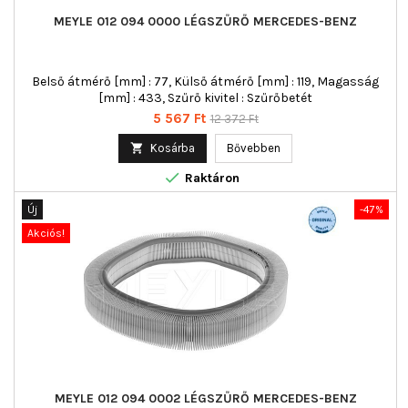
MEYLE 012 094 0000 LÉGSZŰRŐ MERCEDES-BENZ
Belső átmérő [mm] : 77, Külső átmérő [mm] : 119, Magasság
[mm] : 433, Szűrő kivitel : Szűrőbetét
Ár
Normál
5 567 Ft
12 372 Ft
ár

Kosárba
Bővebben

Raktáron
Új
-47%
Akciós!
MEYLE 012 094 0002 LÉGSZŰRŐ MERCEDES-BENZ