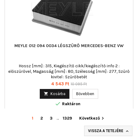
MEYLE 012 094 0034 LÉGSZŰRŐ MERCEDES-BENZ VW
Hossz [mm] : 315, Kiegészítő cikk/kiegészítő info 2 :
előszűrővel, Magasság [mm] : 80, Szélesség [mm] : 277, Szűrő
kivitel : Szűrőbetét
Ár
Normál
4 543 Ft
10 095 Ft
ár

Kosárba
Bővebben

Raktáron
1
2
3
…
1329
Következő

VISSZA A TETEJÉRE
