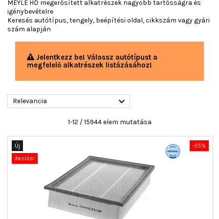
MEYLE HD megerősített alkatrészek nagyobb tartósságra és
igénybevételre
Keresés autótípus, tengely, beépítési oldal, cikkszám vagy gyári
szám alapján
Jelentkezz be! Válassz autótípust a
megfelelő alkatrészek listázásához!

Relevancia
1-12 / 15944 elem mutatása
Új
-55%
Akciós!