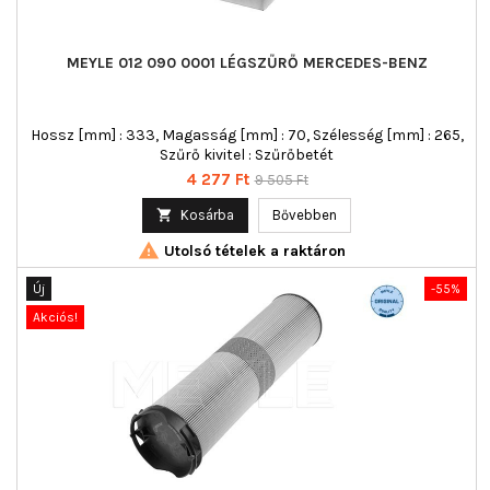
MEYLE 012 090 0001 LÉGSZŰRŐ MERCEDES-BENZ
Hossz [mm] : 333, Magasság [mm] : 70, Szélesség [mm] : 265,
Szűrő kivitel : Szűrőbetét
Ár
Normál
4 277 Ft
9 505 Ft
ár

Kosárba
Bővebben

Utolsó tételek a raktáron
Új
-55%
Akciós!