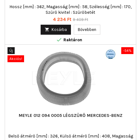
Hossz [mm] : 362, Magasság [mm] : 58, Szélesség [mm] : 170,
Szűrő kivitel : Szűrőbetét
Ár
Normál
4 234 Ft
9 409 Ft
ár

Kosárba
Bővebben

Raktáron
Új
-54%
Akciós!
MEYLE 012 094 0005 LÉGSZŰRŐ MERCEDES-BENZ
Belső átmérő [mm] : 326, Külső átmérő [mm] : 408, Magasság