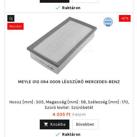

Raktáron
Új
-47%
Akciós!
MEYLE 012 094 0009 LÉGSZŰRŐ MERCEDES-BENZ
Hossz [mm] : 305, Magasság [mm] : 58, Szélesség [mm] : 170,
Szűrő kivitel : Szűrőbetét
Ár
Normál
4 035 Ft
7 612 Ft
ár

Kosárba
Bővebben

Raktáron