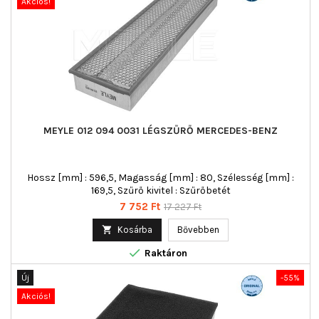
Akciós!
MEYLE 012 094 0031 LÉGSZŰRŐ MERCEDES-BENZ
Hossz [mm] : 596,5, Magasság [mm] : 80, Szélesség [mm] :
169,5, Szűrő kivitel : Szűrőbetét
Ár
Normál
7 752 Ft
17 227 Ft
ár

Kosárba
Bővebben

Raktáron
Új
-55%
Akciós!