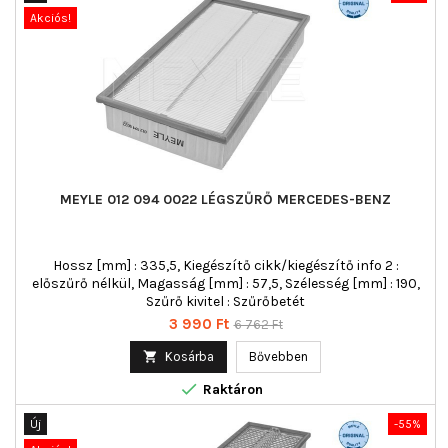
Akciós!
MEYLE 012 094 0022 LÉGSZŰRŐ MERCEDES-BENZ
Hossz [mm] : 335,5, Kiegészítő cikk/kiegészítő info 2 :
előszűrő nélkül, Magasság [mm] : 57,5, Szélesség [mm] : 190,
Szűrő kivitel : Szűrőbetét
Ár
Normál
3 990 Ft
6 762 Ft
ár

Kosárba
Bővebben

Raktáron
Új
-55%