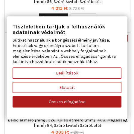
[mm] : 56, Szűrő kivitel : Szűrőbetét
Ár
Normál
4 013 Ft
8 723 Ft
ár

Kosárba
Bővebben
Tiszteletben tartjuk a felhasználók

Raktáron
adatainak védelmét
Nincs-készleten
-44%
Sütiket használunk a böngészési élmény javítása,
hirdetések vagy személyre szabott tartalom
Új
megjelenítése, valamint a webhely forgalmának
Akciós!
elemzése érdekében. Az „Összes elfogadása” gombra
kattintva hozzájárul a sütik használatához.
Beállítások
Elutasít
MEYLE 012 094 0006 LÉGSZŰRŐ MERCEDES-BENZ
Összes elfogadása
Belső átmérő [mm] : 326, Külső átmérő [mm] : 408, Magasság
[mm] : 84, Szűrő kivitel : Szűrőbetét
Ár
Normál
4 033 Ft
7 201 Ft