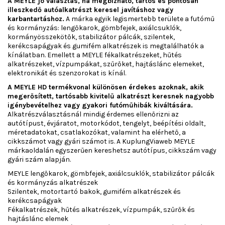
A MEYLE jó választás, ha megbízható, tartós és pontosan
illeszkedő autóalkatrészt keresel javításhoz vagy
karbantartáshoz.
A márka egyik legismertebb területe a futómű
és kormányzás: lengőkarok, gömbfejek, axiálcsuklók,
kormányösszekötők, stabilizátor pálcák, szilentek,
kerékcsapágyak és gumifém alkatrészek is megtalálhatók a
kínálatban. Emellett a MEYLE fékalkatrészeket, hűtés
alkatrészeket, vízpumpákat, szűrőket, hajtáslánc elemeket,
elektronikát és szenzorokat is kínál.
A MEYLE HD termékvonal különösen érdekes azoknak, akik
megerősített, tartósabb kivitelű alkatrészt keresnek nagyobb
igénybevételhez vagy gyakori futóműhibák kiváltására.
Alkatrészválasztásnál mindig érdemes ellenőrizni az
autótípust, évjáratot, motorkódot, tengelyt, beépítési oldalt,
méretadatokat, csatlakozókat, valamint ha elérhető, a
cikkszámot vagy gyári számot is. A KuplungViaweb MEYLE
márkaoldalán egyszerűen kereshetsz autótípus, cikkszám vagy
gyári szám alapján.
MEYLE lengőkarok, gömbfejek, axiálcsuklók, stabilizátor pálcák
és kormányzás alkatrészek
Szilentek, motortartó bakok, gumifém alkatrészek és
kerékcsapágyak
Fékalkatrészek, hűtés alkatrészek, vízpumpák, szűrők és
hajtáslánc elemek