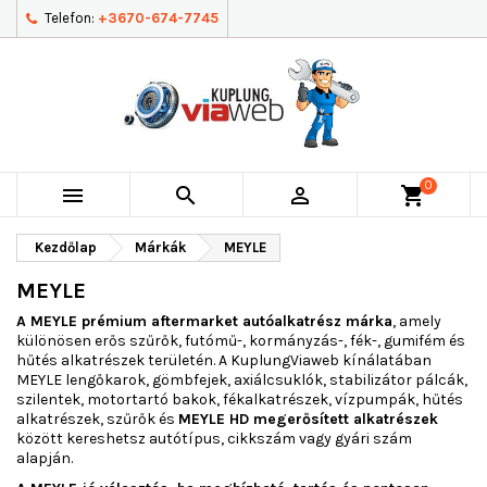
Telefon:
+3670-674-7745
0



shopping_cart
Kezdőlap
Márkák
MEYLE
MEYLE
A MEYLE prémium aftermarket autóalkatrész márka
, amely
különösen erős szűrők, futómű-, kormányzás-, fék-, gumifém és
hűtés alkatrészek területén. A KuplungViaweb kínálatában
MEYLE lengőkarok, gömbfejek, axiálcsuklók, stabilizátor pálcák,
szilentek, motortartó bakok, fékalkatrészek, vízpumpák, hűtés
alkatrészek, szűrők és
MEYLE HD megerősített alkatrészek
között kereshetsz autótípus, cikkszám vagy gyári szám
alapján.