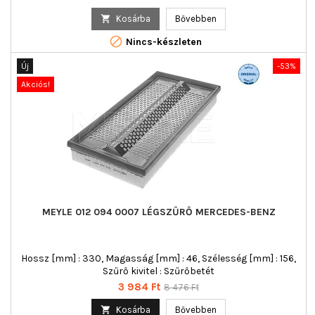
ár

Kosárba
Bővebben

Nincs-készleten
Új
-53%
Akciós!
MEYLE 012 094 0007 LÉGSZŰRŐ MERCEDES-BENZ
Hossz [mm] : 330, Magasság [mm] : 46, Szélesség [mm] : 156,
Szűrő kivitel : Szűrőbetét
Ár
Normál
3 984 Ft
8 476 Ft
ár

Kosárba
Bővebben