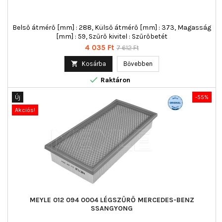
Belső átmérő [mm] : 288, Külső átmérő [mm] : 373, Magasság
[mm] : 59, Szűrő kivitel : Szűrőbetét
Ár
Normál
4 035 Ft
7 612 Ft
ár

Kosárba
Bővebben

Raktáron
Új
-55%
Akciós!
MEYLE 012 094 0004 LÉGSZŰRŐ MERCEDES-BENZ
SSANGYONG