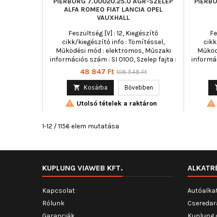
PIERBURG 7.00020.25.0 AGR-SZELEP
PIERB
ALFA ROMEO FIAT LANCIA OPEL
VAUXHALL
Feszültség [V] : 12, Kiegészítő
Fe
cikk/kiegészítő info : Tömítéssel,
cikk
Működési mód : elektromos, Műszaki
Működ
információs szám : SI 0100, Szelep fajta :
informác
mágnesszelep
Ár
Normál
48 847 Ft
108 548 Ft
ár

Kosárba
Bővebben


Utolsó tételek a raktáron
1-12 / 1156 elem mutatása
KUPLUNG VIAWEB KFT.
ALKATR
Kapcsolat
Autóalka
Rólunk
Cseredar
Garanciák
Kuplung 