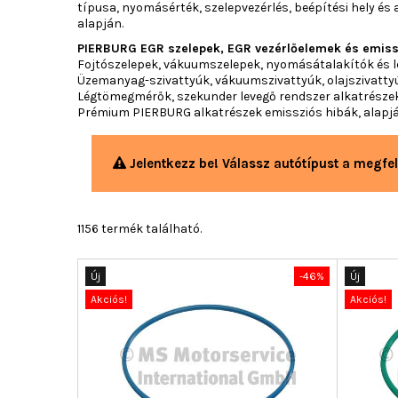
típusa, nyomásérték, szelepvezérlés, beépítési hely é
alapján.
PIERBURG EGR szelepek, EGR vezérlőelemek és emiss
Fojtószelepek, vákuumszelepek, nyomásátalakítók és le
Üzemanyag-szivattyúk, vákuumszivattyúk, olajszivatty
Légtömegmérők, szekunder levegő rendszer alkatrészek
Prémium PIERBURG alkatrészek emissziós hibák, alapjá
Jelentkezz be! Válassz autótípust a megfel
1156 termék található.
Új
-46%
Új
Akciós!
Akciós!