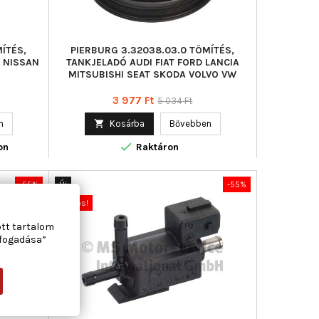
ÍTÉS,
PIERBURG 3.32038.03.0 TÖMÍTÉS,
I NISSAN
TANKJELADÓ AUDI FIAT FORD LANCIA
MITSUBISHI SEAT SKODA VOLVO VW
Ár
Normál
3 977 Ft
5 034 Ft
ár
n

Kosárba
Bővebben

on
Raktáron
-55%
Új
-55%
Akciós!
ott tartalom
lfogadása”