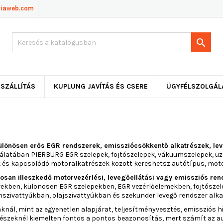
viaweb.com

SZÁLLÍTÁS
KUPLUNG JAVÍTÁS ÉS CSERE
ÜGYFÉLSZOLGÁL
nösen erős EGR rendszerek, emissziócsökkentő alkatrészek, leveg
álatában PIERBURG EGR szelepek, fojtószelepek, vákuumszelepek, ü
 és kapcsolódó motoralkatrészek között kereshetsz autótípus, moto
an illeszkedő motorvezérlési, levegőellátási vagy emissziós rends
ekben, különösen EGR szelepekben, EGR vezérlőelemekben, fojtósz
ivattyúkban, olajszivattyúkban és szekunder levegő rendszer alka
ál, mint az egyenetlen alapjárat, teljesítményvesztés, emissziós hi
észeknél kiemelten fontos a pontos beazonosítás, mert számít az a