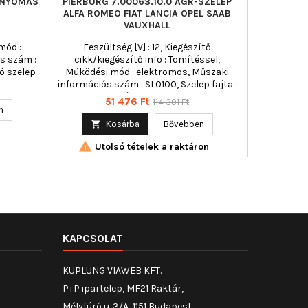
ŐNYOMÁS
PIERBURG 7.00063.10.0 AGR-SZELEP
ALFA ROMEO FIAT LANCIA OPEL SAAB
VAUXHALL
mód :
Feszültség [V] : 12, Kiegészítő
s szám :
cikk/kiegészítő info : Tömítéssel,
ló szelep
Működési mód : elektromos, Műszaki
információs szám : SI 0100, Szelep fajta :
mágnesszelep
Ár
Normál
51 476 Ft
114 391 Ft
n
ár

Kosárba
Bővebben

Utolsó tételek a raktáron
KAPCSOLAT
KUPLUNG VIAWEB KFT.
P+P ipartelep, MF21 Raktár,
Mélyfúró u. 3/A, 1151 Budapest