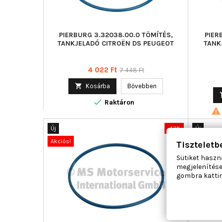
PIERBURG 3.32038.00.0 TÖMÍTÉS,
PIER
TANKJELADÓ CITROËN DS PEUGEOT
TANK
Ár
Normál
4 022 Ft
7 448 Ft
ár

Kosárba
Bővebben

Raktáron

Új
-42%
Új
Akciós!
Akciós!
Tiszteletb
Sütiket haszn
megjelenítése
gombra kattin