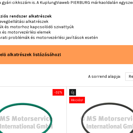
s a gyári cikkszám is. A KuplungViaweb PIERBURG márkaoldalán egysz
ziós rendszer alkatrészek
vegőellátási alkatrészek
úk és motorhoz kapcsolódó szivattyúk
 és motorvezérlési elemek
rati problémák és motorvezérlési javítások esetén
elő alkatrészek listázásához!
A sorrend alapja:
Re
-32%
Új
Akciós!