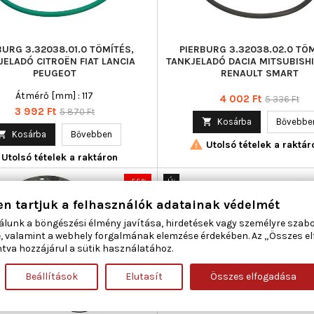
BURG 3.32038.01.0 TÖMÍTÉS,
PIERBURG 3.32038.02.0 TÖM
JELADÓ CITROËN FIAT LANCIA
TANKJELADÓ DACIA MITSUBISH
PEUGEOT
RENAULT SMART
Átmérő [mm] : 117
Ár
Normál
4 002 Ft
5 336 Ft
Ár
Normál
3 992 Ft
5 870 Ft
ár

Kosárba
Bővebbe
ár

Kosárba
Bővebben

Utolsó tételek a raktár
Utolsó tételek a raktáron
-55%
Új
Akciós!
en tartjuk a felhasználók adatainak védelmét
álunk a böngészési élmény javítása, hirdetések vagy személyre szab
, valamint a webhely forgalmának elemzése érdekében. Az „Összes e
tva hozzájárul a sütik használatához.
Beállítások
Elutasít
Összes elfogadása