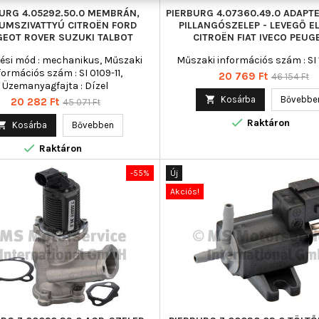
URG 4.05292.50.0 MEMBRÁN,
PIERBURG 4.07360.49.0 ADAPTE
UMSZIVATTYÚ CITROËN FORD
PILLANGÓSZELEP - LEVEGŐ E
GEOT ROVER SUZUKI TALBOT
CITROËN FIAT IVECO PEUG
si mód : mechanikus, Műszaki
Műszaki információs szám : SI 
formációs szám : SI 0109-11,
Ár
Normál
20 769 Ft
46 154 Ft
Üzemanyagfajta : Dízel
ár

Kosárba
Bővebbe
Ár
Normál
20 282 Ft
45 071 Ft
ár

Raktáron

Kosárba
Bővebben

Raktáron
-55%
Új
Akciós!