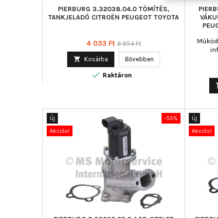
PIERBURG 3.32038.04.0 TÖMÍTÉS,
PIERB
TANKJELADÓ CITROËN PEUGEOT TOYOTA
VÁKU
PEU
Működé
Ár
Normál
4 033 Ft
6 954 Ft
in
ár

Kosárba
Bővebben

Raktáron
Új
-55%
Új
Akciós!
Akciós!