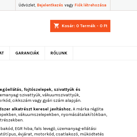
Üdvözlet,
Bejelentkezés
vagy
Fiók létrehozása
shopping_cart
Kosár:
0
Termék - 0 Ft
AT
GARANCIÁK
RÓLUNK
őellátás, fojtószelepek, szivattyúk és
zemanyag-szivattyúk, vákuumszivattyúk,
rkód, cikkszám vagy gyári szám alapján.
zer alkatrészt keresel javításhoz.
A márka régóta
elepekben, vákuumszelepekben, nyomásátalakítókban,
trészekben.
bakód, EGR hiba, fals levegő, üzemanyag-ellátási
utótípus, évjárat, motorkód, csatlakozó, működtetés