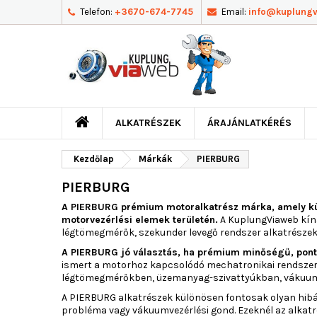
Telefon:
+3670-674-7745
Email:
info@kuplung
ALKATRÉSZEK
ÁRAJÁNLATKÉRÉS
Kezdőlap
Márkák
PIERBURG
PIERBURG
A PIERBURG prémium motoralkatrész márka, amely külö
motorvezérlési elemek területén.
A KuplungViaweb kín
légtömegmérők, szekunder levegő rendszer alkatrészek
A PIERBURG jó választás, ha prémium minőségű, pontos
ismert a motorhoz kapcsolódó mechatronikai rendszer
légtömegmérőkben, üzemanyag-szivattyúkban, vákuumsz
A PIERBURG alkatrészek különösen fontosak olyan hibákn
probléma vagy vákuumvezérlési gond. Ezeknél az alkatr