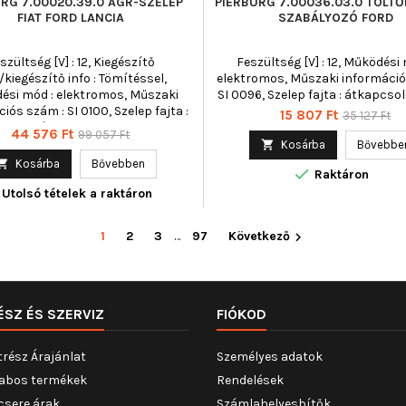
URG 7.00020.39.0 AGR-SZELEP
PIERBURG 7.00036.03.0 TÖLT
FIAT FORD LANCIA
SZABÁLYOZÓ FORD
szültség [V] : 12, Kiegészítő
Feszültség [V] : 12, Működési 
/kiegészítő info : Tömítéssel,
elektromos, Műszaki információ
ési mód : elektromos, Műszaki
SI 0096, Szelep fajta : átkapcso
iós szám : SI 0100, Szelep fajta :
Ár
Normál
15 807 Ft
35 127 Ft
mágnesszelep
Ár
Normál
44 576 Ft
99 057 Ft
ár

Kosárba
Bővebbe
ár

Kosárba
Bővebben

Raktáron
Utolsó tételek a raktáron
1
2
3
…
97
Következő

ÉSZ ÉS SZERVIZ
FIÓKOD
trész Árajánlat
Személyes adatok
abos termékek
Rendelések
csere árak
Számlahelyesbítők