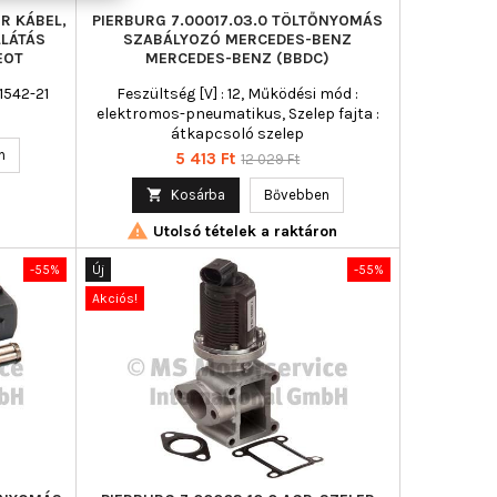
R KÁBEL,
PIERBURG 7.00017.03.0 TÖLTŐNYOMÁS
LLÁTÁS
SZABÁLYOZÓ MERCEDES-BENZ
EOT
MERCEDES-BENZ (BBDC)
1542-21
Feszültség [V] : 12, Működési mód :
elektromos-pneumatikus, Szelep fajta :
átkapcsoló szelep
n
Ár
Normál
5 413 Ft
12 029 Ft
ár

Kosárba
Bővebben

Utolsó tételek a raktáron
-55%
Új
-55%
Akciós!