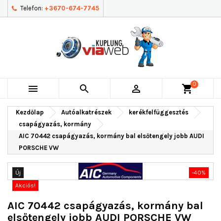
Telefon:
+3670-674-7745
0



shopping_cart
Kezdőlap
Autóalkatrészek
kerékfelfüggesztés
csapágyazás, kormány
AIC 70442 csapágyazás, kormány bal elsőtengely jobb AUDI
PORSCHE VW
Új
-40%
Akciós!
AIC 70442 csapágyazás, kormány bal
elsőtengely jobb AUDI PORSCHE VW