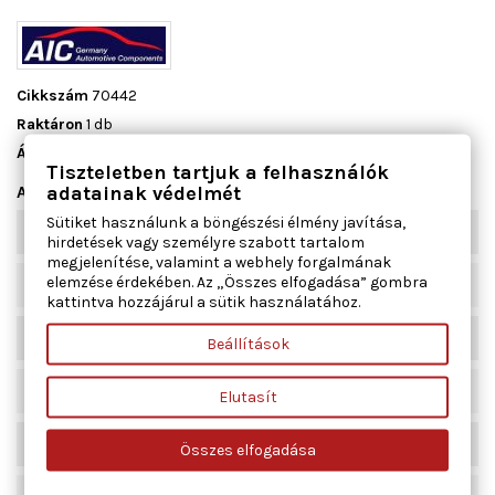
Cikkszám
70442
Raktáron
1 db
Állapot
Új
Tiszteletben tartjuk a felhasználók
adatainak védelmét
Adatlap
Sütiket használunk a böngészési élmény javítása,
Beépítési oldal
elsőtengely
hirdetések vagy személyre szabott tartalom
megjelenítése, valamint a webhely forgalmának
elemzése érdekében. Az „Összes elfogadása” gombra
Beépítési oldal
bal
kattintva hozzájárul a sütik használatához.
Beépítési oldal
jobb
Beállítások
Csapágyazás típusa
hidracsapágy
Elutasít
Anyag
Gumi/fém
Összes elfogadása