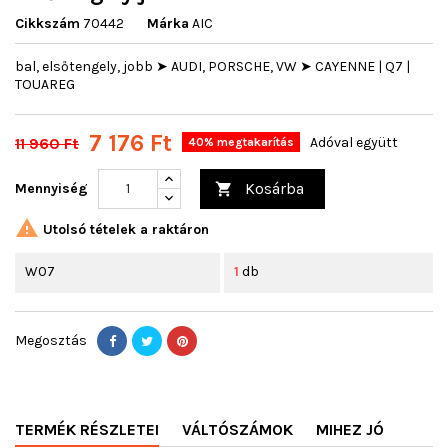
Cikkszám
70442
Márka
AIC
bal, elsőtengely, jobb ➤ AUDI, PORSCHE, VW ➤ CAYENNE | Q7 |
TOUAREG
7 176 Ft
11 960 Ft
Adóval együtt
40% megtakarítás
Kosárba
Mennyiség


Utolsó tételek a raktáron
W07
1
db
Megosztás
TERMÉK RÉSZLETEI
VÁLTÓSZÁMOK
MIHEZ JÓ