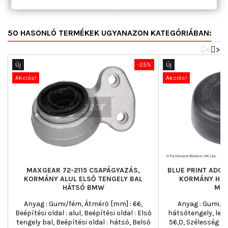
Külső átmérő [mm]
72
50 HASONLÓ TERMÉKEK UGYANAZON KATEGÓRIÁBAN:
<
>
Új
-25%
Új
Akciós!
Akciós!
MAXGEAR 72-2115 CSAPÁGYAZÁS,
BLUE PRINT ADC4
KORMÁNY ALUL ELSŐ TENGELY BAL
KORMÁNY HÁT
HÁTSÓ BMW
MIT
Anyag : Gumi/fém, Átmérő [mm] : 66,
Anyag : Gumi/fé
Beépítési oldal : alul, Beépítési oldal : Első
hátsótengely, len
tengely bal, Beépítési oldal : hátsó, Belső
56,0, Szélesség [m