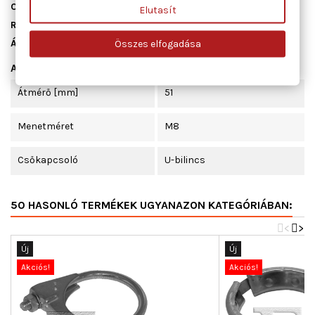
Cikkszám
911-951
Elutasít
Raktáron
10 db
Állapot
Új
Összes elfogadása
Adatlap
Átmérő [mm]
51
Menetméret
M8
Csőkapcsoló
U-bilincs
50 HASONLÓ TERMÉKEK UGYANAZON KATEGÓRIÁBAN:
<
>
Új
Új
Akciós!
Akciós!