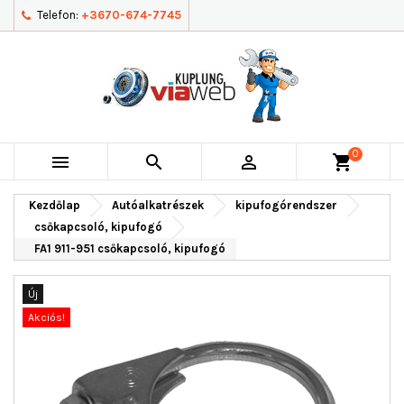
Telefon:
+3670-674-7745
0



shopping_cart
Kezdőlap
Autóalkatrészek
kipufogórendszer
csőkapcsoló, kipufogó
FA1 911-951 csőkapcsoló, kipufogó
Új
Akciós!