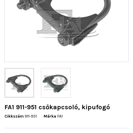
FA1 911-951 csőkapcsoló, kipufogó
Cikkszám
911-951
Márka
FA1