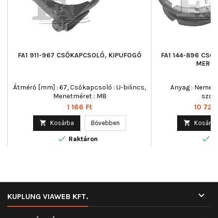
FA1 911-967 CSŐKAPCSOLÓ, KIPUFOGÓ
FA1 144-896 CSŐ
MERCE
Átmérő [mm] : 67, Csőkapcsoló : U-bilincs,
Anyag : Nemesa
Menetméret : M8
szorí
Ár
Ár
1 166 Ft
10 723 

Kosárba
Bővebben

Kosárba


Raktáron
R

KUPLUNG VIAWEB KFT.