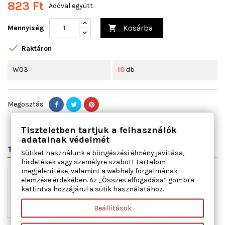
823 Ft
Adóval együtt
Kosárba
Mennyiség


Raktáron
W03
10
db
Megosztás
Tiszteletben tartjuk a felhasználók
adatainak védelmét
TERMÉK RÉSZLETEI
Sütiket használunk a böngészési élmény javítása,
hirdetések vagy személyre szabott tartalom
megjelenítése, valamint a webhely forgalmának
elemzése érdekében. Az „Összes elfogadása” gombra
kattintva hozzájárul a sütik használatához.
Beállítások