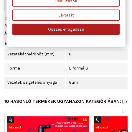
Beállítások
Elutasít
Cikkszám
DRM0165Q
Raktáron
1 db
Összes elfogadása
Állapot
Új
Adatlap
Vezetékátmérőhöz [mm]
8
Forma
L-formájú
Vezeték szigetelés anyaga
Gumi
10 HASONLÓ TERMÉKEK UGYANAZON KATEGÓRIÁBAN:
>
<
Új
-46%
Új
Akciós!
Akciós!