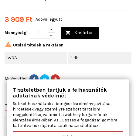
3 909 Ft
Adóval együtt
Kosárba
Mennyiség


Utolsó tételek a raktáron
W03
1
db
Megosztás
Tiszteletben tartjuk a felhasználók
adatainak védelmét
Sütiket használunk a böngészési élmény javítása,
TERMÉK RÉSZLETEI
hirdetések vagy személyre szabott tartalom
megjelenítése, valamint a webhely forgalmának
elemzése érdekében. Az „Összes elfogadása” gombra
kattintva hozzájárul a sütik használatához.