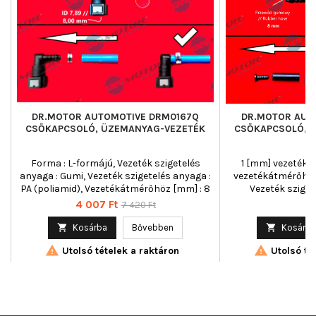
DR.MOTOR AUTOMOTIVE DRM0167Q
DR.MOTOR AUT
CSŐKAPCSOLÓ, ÜZEMANYAG-VEZETÉK
CSŐKAPCSOLÓ, 
Forma : L-formájú, Vezeték szigetelés
1 [mm] vezetéká
anyaga : Gumi, Vezeték szigetelés anyaga :
vezetékátmérőhöz 
PA (poliamid), Vezetékátmérőhöz [mm] : 8
Vezeték sziget
Ár
Normál
Á
4 007 Ft
3 
7 420 Ft
ár

Kosárba
Bővebben

Kosárba


Utolsó tételek a raktáron
Utolsó tét