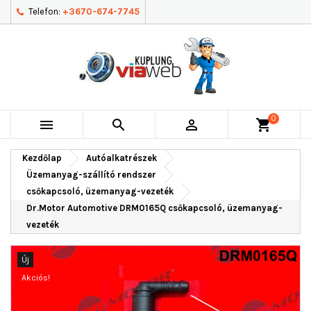
Telefon:
+3670-674-7745
0



shopping_cart
Kezdőlap
Autóalkatrészek
Üzemanyag-szállító rendszer
csőkapcsoló, üzemanyag-vezeték
Dr.Motor Automotive DRM0165Q csőkapcsoló, üzemanyag-
vezeték
Új
Akciós!