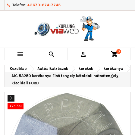
Telefon:
+3670-674-7745
0



shopping_cart
Kezdőlap
Autóalkatrészek
kerekek
kerékanya
AIC 53250 kerékanya Első tengely kétoldali hátsótengely,
kétoldali FORD
Új
Akciós!