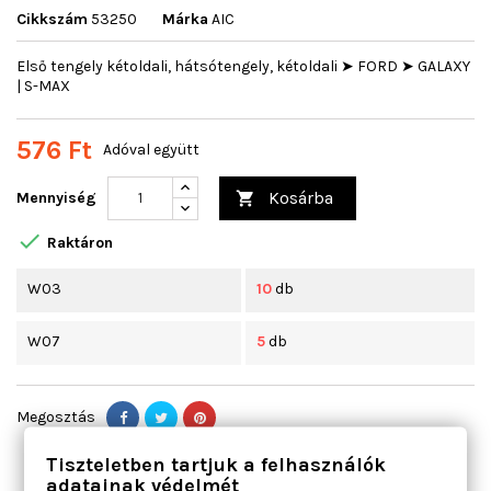
Cikkszám
53250
Márka
AIC
Első tengely kétoldali, hátsótengely, kétoldali ➤ FORD ➤ GALAXY
| S-MAX
576 Ft
Adóval együtt
Kosárba
Mennyiség


Raktáron
W03
10
db
W07
5
db
Megosztás
Tiszteletben tartjuk a felhasználók
adatainak védelmét