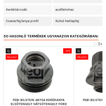
Keréktárcsák
acélfelnihez
Csavarfej/anya profil
Külső hatlapfej
50 HASONLÓ TERMÉKEK UGYANAZON KATEGÓRIÁBAN:
<
>
Új
-12%
Új
Akciós!
Akciós!
FEBI BILSTEIN 46704 KERÉKANYA
FEBI BILSTEI
ELSŐTENGELY HÁTSÓTENGELY FORD