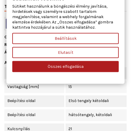
TERMÉK RÉSZLETEI
VÁLTÓSZÁMOK
MIHEZ JÓ
Sütiket használunk a böngészési élmény javítása,
hirdetések vagy személyre szabott tartalom
megjelenítése, valamint a webhely forgalmának
elemzése érdekében. Az „Összes elfogadása” gombra
kattintva hozzájárul a sütik használatához.
Cikkszám
53250
Beállítások
Raktáron
15 db
Állapot
Új
Elutasít
Adatlap
Összes elfogadása
Menetméret
M14 x 1,5
Vastagság [mm]
15
Beépítési oldal
Első tengely kétoldali
Beépítési oldal
hátsótengely, kétoldali
Kulcsnyílás
21