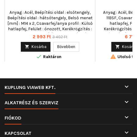
Anyag : Acél, Beépítési oldal : elsőtengely,
Anyag : Acél, Bel
Beépítési oldal : hátsótengely, Belső menet
11BSF, Csavarfej
[mm] : M14 x 2, Csavarfej/anya profil : Külső
hatlapfej, Felü
hatlapfej, Felület : ónozott, Kerékrögzítés :
Kerékrögzítés : 
Lapos agy, Kulcsnyílás : 21, Külső átmérő
cikk/kiegészítő info
Ár
Normál
Ár
2 993 Ft
6 715 
3 402 Ft
[mm] : 31,2, Minőség/osztály : 10,
cikk/kiegészítő i
ár
Szervizinformáció figyelembe veendő : ,
Kulcsnyílás : 33, K

Kosárba
Bővebben

Kosárba
Tömeg [kg] : 0,07, Vastagság [mm] : 24,7
Minőség/osztály :


figyelembe veendő 
Raktáron
Utolsó tét
Vastagság [mm] :
38,0, Vastagság 
[mm

KUPLUNG VIAWEB KFT.

ALKATRÉSZ ÉS SZERVIZ

FIÓKOD

KAPCSOLAT