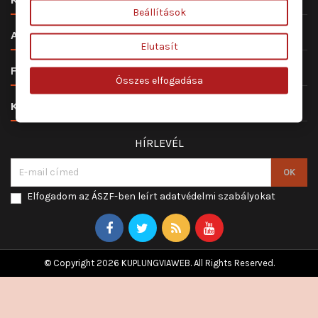
Beállítások

ALKATRÉSZ ÉS SZERVIZ
Elutasít

FIÓKOD
Összes elfogadása

KAPCSOLAT
HÍRLEVÉL
Elfogadom az ÁSZF-ben leírt adatvédelmi szabályokat
© Copyright 2026 KUPLUNGVIAWEB. All Rights Reserved.