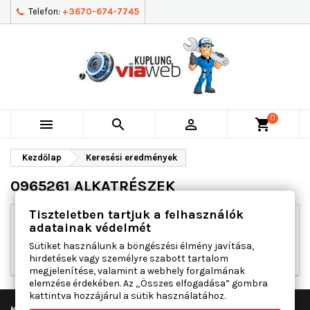
Telefon:
+3670-674-7745
0



shopping_cart
Kezdőlap
Keresési eredmények
0965261 ALKATRÉSZEK
Tiszteletben tartjuk a felhasználók
adatainak védelmét
Elnézést kérünk a kellemetlenségért!
Sütiket használunk a böngészési élmény javítása,
Végezd el újra a keresést
hirdetések vagy személyre szabott tartalom
megjelenítése, valamint a webhely forgalmának
elemzése érdekében. Az „Összes elfogadása” gombra
kattintva hozzájárul a sütik használatához.

KUPLUNG VIAWEB KFT.