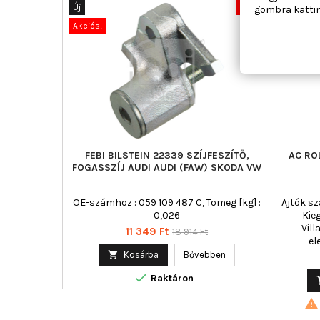
Töm
Új
-40%
Új
gombra kattin
Akciós!
Akciós!
FEBI BILSTEIN 22339 SZÍJFESZÍTŐ,
AC RO
FOGASSZÍJ AUDI AUDI (FAW) SKODA VW
OE-számhoz : 059 109 487 C, Tömeg [kg] :
Ajtók sz
0,026
Kie
Vil
Ár
Normál
11 349 Ft
18 914 Ft
el
ár

Kosárba
Bővebben

Raktáron
