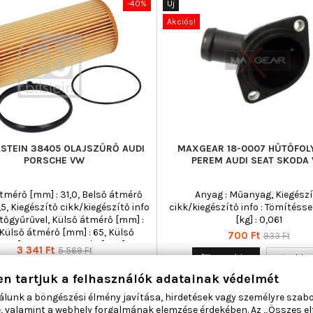
-40%
Új
Akciós!
ILSTEIN 38405 OLAJSZŰRŐ AUDI
MAXGEAR 18-0007 HŰTŐFOL
PORSCHE VW
PEREM AUDI SEAT SKODA
tmérő [mm] : 31,0, Belső átmérő
Anyag : Műanyag, Kiegész
,5, Kiegészítő cikk/kiegészítő info
cikk/kiegészítő info : Tömítésse
ítőgyűrűvel, Külső átmérő [mm] :
[kg] : 0,061
 Külső átmérő [mm] : 65, Külső
Ár
Normál
700 Ft
933 Ft
mm] : 65,0, Magasság [mm] : 155,
Ár
Normál
3 341 Ft
5 569 Ft
ár
oz : 06E 115 562 C, Szűrő kivitel :

Kosárba
Bővebbe
ár
t, Tömeg [kg] : 0,031, Tömeg [kg] :

Kosárba
Bővebben
en tartjuk a felhasználók adatainak védelmét

Raktáron
 tömítőgyűrű belső átmérő : 71,

ítőgyűrű külső átmérő : 75,
Raktáron
álunk a böngészési élmény javítása, hirdetések vagy személyre szab
ítőgyűrű-átmérő [mm] : 71,
, valamint a webhely forgalmának elemzése érdekében. Az „Összes e