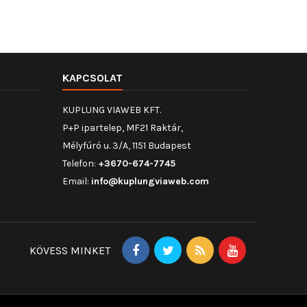
10,0
KAPCSOLAT
KUPLUNG VIAWEB KFT.
P+P ipartelep, MF21 Raktár,
Mélyfúró u. 3/A, 1151 Budapest
Telefon:
+3670-674-7745
Email:
info@kuplungviaweb.com
KÖVESS MINKET