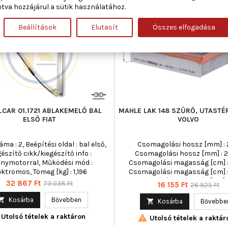
ítőgyűrű-átmérő [mm] : 75
-55%
Új
tva hozzájárul a sütik használatához.
Akciós!
Beállítások
Elutasít
Összes elfogadása
LCAR 01.1721 ABLAKEMELŐ BAL
MAHLE LAK 148 SZŰRŐ, UTASTÉ
ELSŐ FIAT
VOLVO
áma : 2, Beépítési oldal : bal első,
Csomagolási hossz [mm] : 2
gészítő cikk/kiegészítő info :
Csomagolási hossz [mm] : 2
lanymotorral, Működési mód :
Csomagolási magasság [cm] : 
ektromos, Tömeg [kg] : 1,196
Csomagolási magasság [cm] : 
Csomagolási szélesség [cm] :
Ár
Normál
32 867 Ft
73 038 Ft
Ár
Normál
16 155 Ft
26 925 Ft
Csomagolási szélesség [cm] : 53
ár
ár
[mm] : 210, Magasság [mm] :

Kosárba
Bővebben

Kosárba
Bővebbe
Magasság [mm] : 48,0, Nettó töm
Utolsó tételek a raktáron

296,0, Szélesség [mm] : 210, Sz
Utolsó tételek a raktár
[mm] : 210,0, Szűrő kivitel : ak