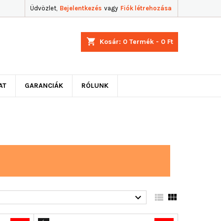
Üdvözlet,
Bejelentkezés
vagy
Fiók létrehozása
shopping_cart
Kosár:
0
Termék - 0 Ft
AT
GARANCIÁK
RÓLUNK


