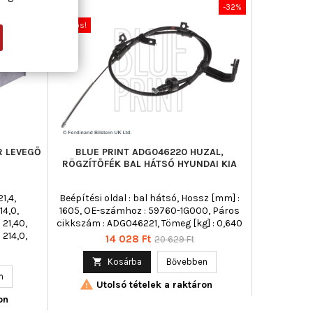
-40%
Új
-32%
Akciós!
R LEVEGŐ
BLUE PRINT ADG046220 HUZAL,
RÖGZÍTŐFÉK BAL HÁTSÓ HYUNDAI KIA
1,4,
Beépítési oldal : bal hátsó, Hossz [mm] :
14,0,
1605, OE-számhoz : 59760-1G000, Páros
21,40,
cikkszám : ADG046221, Tömeg [kg] : 0,640
214,0,
Ár
Normál
14 028 Ft
20 629 Ft
 5,30,
ár
,0, Hossz

Kosárba
Bővebben
 48,
n

Utolsó tételek a raktáron
eg [g] :
élesség
on
tívszén