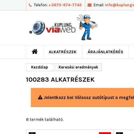
Telefon:
+3670-674-7745
Email:
info@kuplung
ALKATRÉSZEK
ÁRAJÁNLATKÉRÉS
Kezdőlap
Keresési eredmények
100283 ALKATRÉSZEK
Jelentkezz be! Válassz autótípust a megfel
8 termék található.