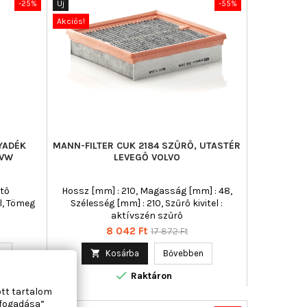
-25%
Új
-55%
Akciós!
YADÉK
MANN-FILTER CUK 2184 SZŰRŐ, UTASTÉR
 VW
LEVEGŐ VOLVO
ítő
Hossz [mm] : 210, Magasság [mm] : 48,
l, Tömeg
Szélesség [mm] : 210, Szűrő kivitel :
aktívszén szűrő
Ár
Normál
8 042 Ft
17 872 Ft
ár
n

Kosárba
Bővebben

Raktáron
ott tartalom
lfogadása”