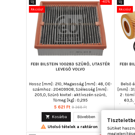
Új
-40%
Új
Akciós!
Akciós!
FEBI BILSTEIN 100283 SZŰRŐ, UTASTÉR
FEBI B
LEVEGŐ VOLVO
Hossz [mm] : 210, Magasság [mm] : 48, OE-
Belső á
számhoz : 20409908, Szélesség [mm] :
[mm] : 31
205,0, Szűrő kivitel : aktívszén szűrő,
2 : töm
Tömeg [kg] : 0,295
63,5,
átmérő [
Ár
Normál
5 621 Ft
9 368 Ft
OE-számh
ár
Szűrőbeté

Kosárba
Bővebben
Tiszteletb
0,068,

Utolsó tételek a raktáron
töm
Sütiket haszn
Töm
megjelenítése