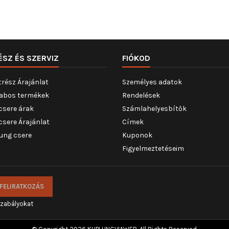
szűrő, Teljes hossz [mm] : 2
ÉSZ ÉS SZERVIZ
FIÓKOD
trész Árajánlat
Személyes adatok
abos termékek
Rendelések
csere árak
Számlahelyesbítők
csere Árajánlat
Címek
ung csere
Kuponok
Figyelmeztetéseim
szabályokat