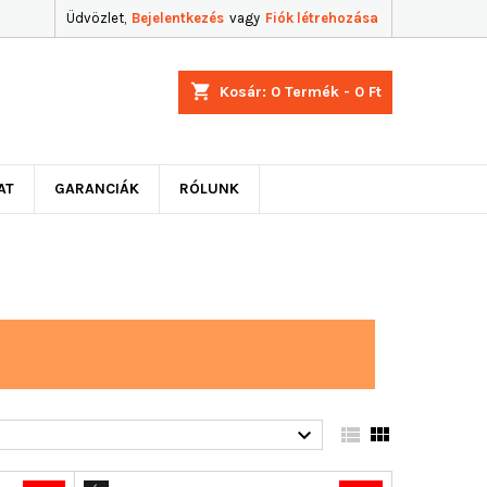
Üdvözlet,
Bejelentkezés
vagy
Fiók létrehozása
shopping_cart
Kosár:
0
Termék - 0 Ft
AT
GARANCIÁK
RÓLUNK


