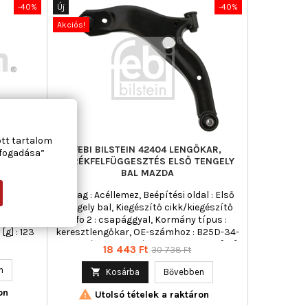
-40%
Új
-40%
Akciós!
ott tartalom
58
FEBI BILSTEIN 42404 LENGŐKAR,
lfogadása”
ELY
KERÉKFELFÜGGESZTÉS ELSŐ TENGELY
ITROËN
BAL MAZDA
 Átmérő 2
Anyag : Acéllemez, Beépítési oldal : Első
tengely,
tengely bal, Kiegészítő cikk/kiegészítő
Magasság
info 2 : csapággyal, Kormány típus :
[g] : 123
keresztlengőkar, OE-számhoz : B25D-34-
350D, Páros cikkszám : 42415, Tömeg [kg] :
Ár
Normál
18 443 Ft
30 738 Ft
3,66
ár
n

Kosárba
Bővebben
on

Utolsó tételek a raktáron