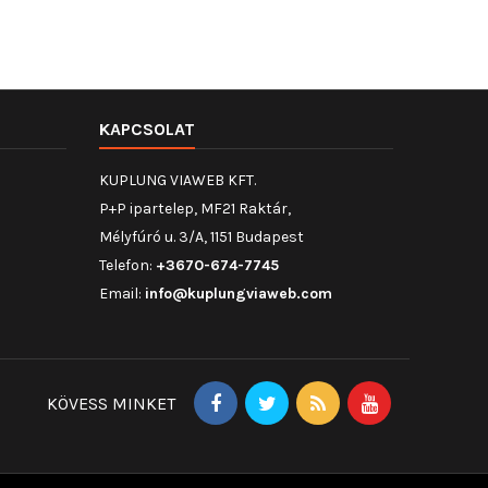
KAPCSOLAT
KUPLUNG VIAWEB KFT.
P+P ipartelep, MF21 Raktár,
Mélyfúró u. 3/A, 1151 Budapest
Telefon:
+3670-674-7745
Email:
info@kuplungviaweb.com
KÖVESS MINKET