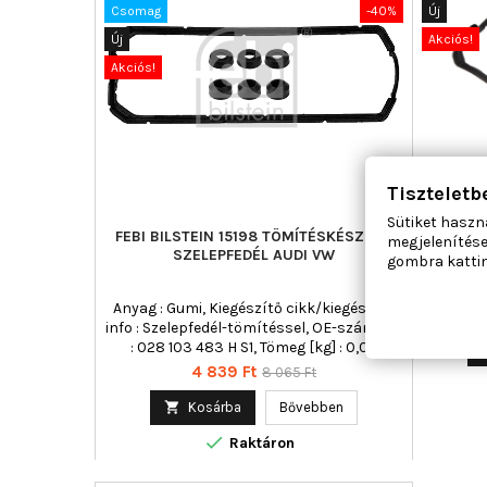
Csomag
-40%
Új
Új
Akciós!
Akciós!
Tiszteletb
Sütiket haszn
FEBI BILSTEIN 15198 TÖMÍTÉSKÉSZLET,
MA
megjelenítése
SZELEPFEDÉL AUDI VW
SZELE
gombra kattin
Anyag : Gumi, Kiegészítő cikk/kiegészítő
info : Szelepfedél-tömítéssel, OE-számhoz
: 028 103 483 H S1, Tömeg [kg] : 0,02
Ár
Normál
4 839 Ft
8 065 Ft
ár

Kosárba
Bővebben

Raktáron