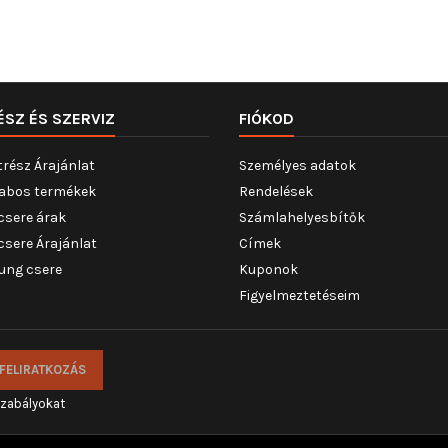
ÉSZ ÉS SZERVIZ
FIÓKOD
trész Árajánlat
Személyes adatok
abos termékek
Rendelések
csere árak
Számlahelyesbítők
csere Árajánlat
Címek
ung csere
Kuponok
Figyelmeztetéseim
szabályokat