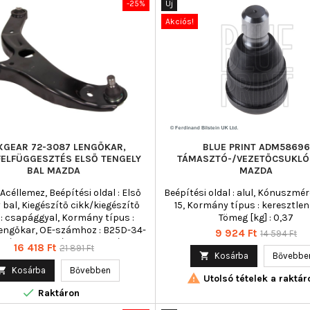
-25%
Új
Akciós!
GEAR 72-3087 LENGŐKAR,
BLUE PRINT ADM58696
FELFÜGGESZTÉS ELSŐ TENGELY
TÁMASZTÓ-/VEZETŐCSUKLÓ
BAL MAZDA
MAZDA
 Acéllemez, Beépítési oldal : Első
Beépítési oldal : alul, Kónuszmér
 bal, Kiegészítő cikk/kiegészítő
15, Kormány típus : keresztle
2 : csapággyal, Kormány típus :
Tömeg [kg] : 0,37
lengőkar, OE-számhoz : B25D-34-
Ár
Normál
9 924 Ft
14 594 Ft
 Páros cikkszám : 42415, Páros
Ár
Normál
16 418 Ft
21 891 Ft
ár
kszám : 72-3245, Szükséges

Kosárba
Bővebbe
ár
 : 1, Tömeg [kg] : 3,6, Tömeg [kg] :

Kosárba
Bővebben

Utolsó tételek a raktár
3,66

Raktáron