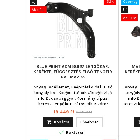
Új
-32%
Csomag
Akciós!
Új
Akciós!
BLUE PRINT ADM58627 LENGŐKAR,
MAX
KERÉKFELFÜGGESZTÉS ELSŐ TENGELY
KERÉK
BAL MAZDA
Anyag : Acéllemez, Beépítési oldal : Első
Anyag :
tengely bal, Kiegészítő cikk/kiegészítő
tengely
info 2 : csapággyal, Kormány típus :
info 
keresztlengőkar, Páros cikkszám :
kereszt
ADM58641, Tömeg [kg] : 3,680
350D,
Ár
Normál
18 449 Ft
27 130 Ft
cik
ár
darabszám

Kosárba
Bővebben

Raktáron