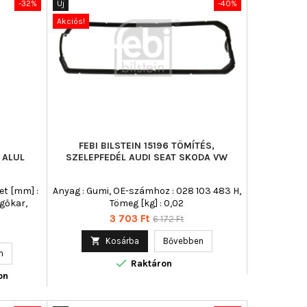
-32%
Új
-40%
Akciós!
FEBI BILSTEIN 15196 TÖMÍTÉS,
 ALUL
SZELEPFEDÉL AUDI SEAT SKODA VW
et [mm] :
Anyag : Gumi, OE-számhoz : 028 103 483 H,
ngőkar,
Tömeg [kg] : 0,02
Ár
Normál
3 703 Ft
6 172 Ft
ár

Kosárba
Bővebben
n

Raktáron
on