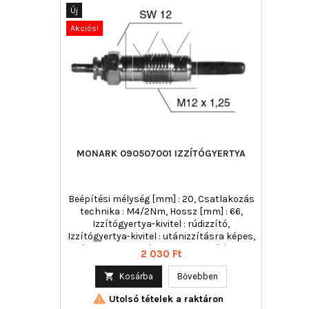
Új
Akciós!
MONARK 090507001 IZZÍTÓGYERTYA
Beépítési mélység [mm] : 20, Csatlakozás
technika : M4/2Nm, Hossz [mm] : 66,
Izzítógyertya-kivitel : rúdizzító,
Izzítógyertya-kivitel : utánizzításra képes,
Kónusz emelkedés : 63, Kulcsnyílás : 12,
Ár
2 030 Ft
Meghúzási nyomatékig [Nm] : 25,
Menetméret : M12x1,25, Min. meghúzási

Kosárba
Bővebben
nyomaték [Nm] : 15, Névleges feszültség

[V] : 11,0
Utolsó tételek a raktáron