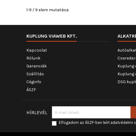
1-9 / 9 elem mutatása
KUPLUNG VIAWEB KFT.
ALKATR
Kapcsolat
Autóalka
Rólunk
Cseredar
Garanciák
Kuplung 
Szállítás
Kuplung 
Céginfo
DSG kupl
ÁSZF
HÍRLEVÉL
Elfogadom az ÁSZF-ben leírt adatvédelmi 