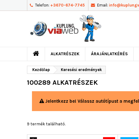
Telefon:
+3670-674-7745
Email:
info@kuplung
ALKATRÉSZEK
ÁRAJÁNLATKÉRÉS
Kezdőlap
Keresési eredmények
100289 ALKATRÉSZEK
Jelentkezz be! Válassz autótípust a megfel
9 termék található.