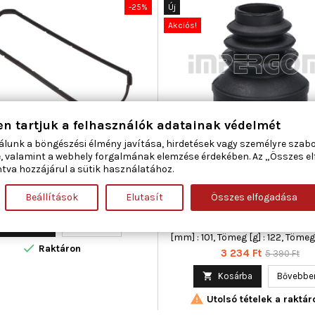
-25%
Új
Akciós!
en tartjuk a felhasználók adatainak védelmét
álunk a böngészési élmény javítása, hirdetések vagy személyre szab
XGEAR 70-0030 TÖMÍTÉS,
ORIGINAL IMPERIUM 328
, valamint a webhely forgalmának elemzése érdekében. Az „Összes e
PFEDÉL AUDI SEAT SKODA VW
GUMIHARANG, HAJTÓTENG
tva hozzájárul a sütik használatához.
ELSŐTENGELY VÁLTÓOLDALI C
PEUGEOT
Beállítások
Elutasít
Összes elfogadása
Anyag : Gumi, Átmérő 1 [mm] : 39,
Ár
Normál
3 343 Ft
4 458 Ft
[mm] : 76, Beépítési oldal : első
ár
Beépítési oldal : váltóoldali, 

Kosárba
Bővebben
[mm] : 101, Tömeg [g] : 122, Tömeg 

Raktáron
Ár
Normál
3 234 Ft
5 390 Ft
ár

Kosárba
Bővebbe

Utolsó tételek a raktár