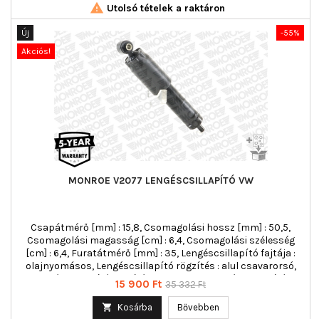

Utolsó tételek a raktáron
Új
-55%
Akciós!
MONROE V2077 LENGÉSCSILLAPÍTÓ VW
Csapátmérő [mm] : 15,8, Csomagolási hossz [mm] : 50,5,
Csomagolási magasság [cm] : 6,4, Csomagolási szélesség
[cm] : 6,4, Furatátmérő [mm] : 35, Lengéscsillapító fajtája :
olajnyomásos, Lengéscsillapító rögzítés : alul csavarorsó,
Lengéscsillapító rögzítés : felül szem, Lengéscsillapító-
Ár
Normál
15 900 Ft
35 332 Ft
rendszer : Kétcsöves, Lengéscsillapító-típus : Csillapító
ár
visszahúzó rugó nélkül, max. hossz [mm] : 313, min. hossz

Kosárba
Bővebben
[mm] : 225, Tömeg [kg] : 1,988, Vámtarifa szám : 87088035