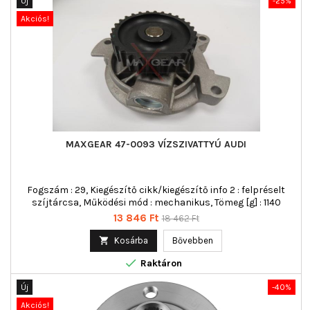
Új
-25%
Akciós!
MAXGEAR 47-0093 VÍZSZIVATTYÚ AUDI
Fogszám : 29, Kiegészítő cikk/kiegészítő info 2 : felpréselt
szíjtárcsa, Működési mód : mechanikus, Tömeg [g] : 1140
Ár
Normál
13 846 Ft
18 462 Ft
ár

Kosárba
Bővebben

Raktáron
Új
-40%
Akciós!