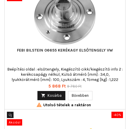
FEBI BILSTEIN 06655 KERÉKAGY ELSŐTENGELY VW
Beépítési oldal : elsőtengely, Kiegészítő cikk/kiegészítő info 2 :
kerékcsapágy nélkül, Külső átmérő [mm] : 34,0,
lyukkörátmérő [mm] : 100, Lyukszám : 4, Tömeg [kg] : 1,222
Ár
Normál
5 868 Ft
9 780 Ft
ár

Kosárba
Bővebben

Utolsó tételek a raktáron
Új
-40%
Akciós!