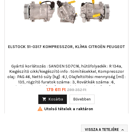
ELSTOCK 51-0317 KOMPRESSZOR, KLÍMA CITROËN PEUGEOT
Gyártó korlátozás : SANDEN SD7C16, hűtőfolyadék : R 134a,
Kiegészítő cikk/kiegészítő info : tömítésekkel, Kompresszor
olaj : PAG 46, Nettó súly [kg] : 6,1, Olajfeltöltési mennyiség [ml] :
135, rögzítő furatok száma : 3, Rovátkák száma : 6,
Szíjtárcsaátmérő [mm] : 119, Szíjtárcsaátmérő [mm] : 119,0,
Ár
Normál
179 611 Ft
299 352 Ft
Tengelykapcsoló-azonosító : Electromagnetic
ár

Kosárba
Bővebben

Utolsó tételek a raktáron
VISSZA A TETEJÉRE
