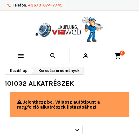
Telefon:
+3670-674-7745
0



shopping_cart
Kezdőlap
Keresési eredmények
101032 ALKATRÉSZEK
Jelentkezz be! Válassz autótípust a
megfelelő alkatrészek listázásához!
