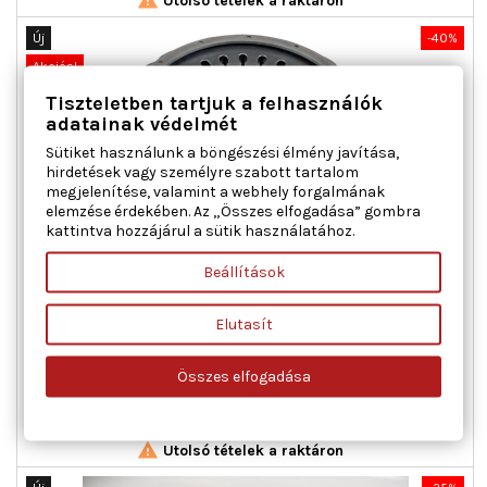
Utolsó tételek a raktáron
Új
-40%
Akciós!
Tiszteletben tartjuk a felhasználók
adatainak védelmét
Sütiket használunk a böngészési élmény javítása,
hirdetések vagy személyre szabott tartalom
megjelenítése, valamint a webhely forgalmának
elemzése érdekében. Az „Összes elfogadása” gombra
kattintva hozzájárul a sütik használatához.
FEBI BILSTEIN 105327 KUPLUNGNYOMÓLAP MAN
Beállítások
Elutasít
Külső átmérő [mm] : 395,0, OE-számhoz : 81.30305.0233,
Szervizinformáció figyelembe veendő : , Tömeg [kg] : 28,184
Összes elfogadása
Ár
Normál
133 772 Ft
222 954 Ft
ár

Kosárba
Bővebben

Utolsó tételek a raktáron