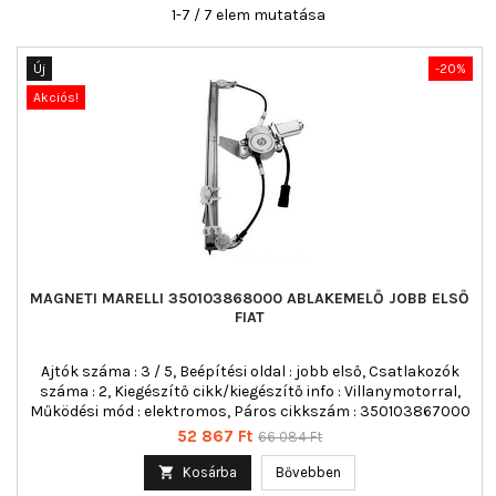
1-7 / 7 elem mutatása
Új
-20%
Akciós!
MAGNETI MARELLI 350103868000 ABLAKEMELŐ JOBB ELSŐ
FIAT
Ajtók száma : 3 / 5, Beépítési oldal : jobb első, Csatlakozók
száma : 2, Kiegészítő cikk/kiegészítő info : Villanymotorral,
Működési mód : elektromos, Páros cikkszám : 350103867000
Ár
Normál
52 867 Ft
66 084 Ft
ár

Kosárba
Bővebben