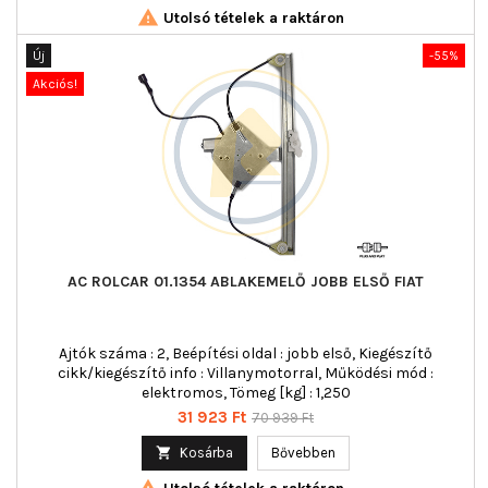

Utolsó tételek a raktáron
Új
-55%
Akciós!
AC ROLCAR 01.1354 ABLAKEMELŐ JOBB ELSŐ FIAT
Ajtók száma : 2, Beépítési oldal : jobb első, Kiegészítő
cikk/kiegészítő info : Villanymotorral, Működési mód :
elektromos, Tömeg [kg] : 1,250
Ár
Normál
31 923 Ft
70 939 Ft
ár

Kosárba
Bővebben
