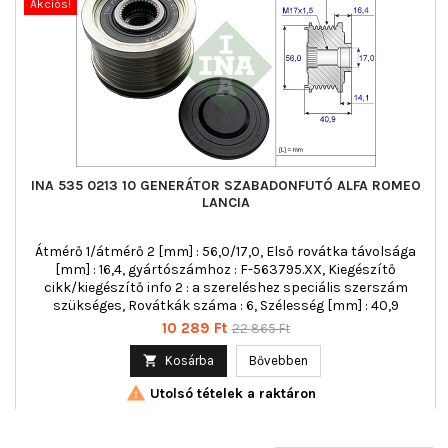
Akciós!
INA 535 0213 10 GENERÁTOR SZABADONFUTÓ ALFA ROMEO
LANCIA
Átmérő 1/átmérő 2 [mm] : 56,0/17,0, Első rovátka távolsága
[mm] : 16,4, gyártószámhoz : F-563795.XX, Kiegészítő
cikk/kiegészítő info 2 : a szereléshez speciális szerszám
szükséges, Rovátkák száma : 6, Szélesség [mm] : 40,9
Ár
Normál
10 289 Ft
22 865 Ft
ár

Kosárba
Bővebben

Utolsó tételek a raktáron