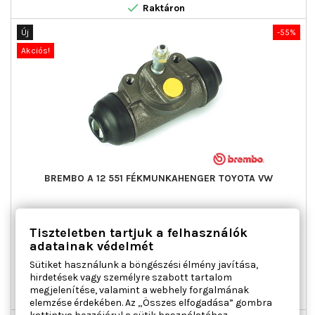

Raktáron
Új
-55%
Akciós!
BREMBO A 12 551 FÉKMUNKAHENGER TOYOTA VW
Anyag : Öntöttvas, Furatátmérő [mm] : 23,81, Menetméret : 10
Tiszteletben tartjuk a felhasználók
x 1, Rögzítő furatok távolsága [mm] : 40
adatainak védelmét
Ár
Normál
7 444 Ft
16 541 Ft
Sütiket használunk a böngészési élmény javítása,
ár

Kosárba
Bővebben
hirdetések vagy személyre szabott tartalom
megjelenítése, valamint a webhely forgalmának

Utolsó tételek a raktáron
elemzése érdekében. Az „Összes elfogadása” gombra
kattintva hozzájárul a sütik használatához.