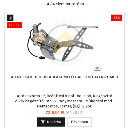
1-4 / 4 elem mutatása
Új
-55%
Akciós!
AC ROLCAR 01.0139 ABLAKEMELŐ BAL ELSŐ ALFA ROMEO
Ajtók száma : 2, Beépítési oldal : bal első, Kiegészítő
cikk/kiegészítő info : Villanymotorral, Működési mód :
elektromos, Tömeg [kg] : 2,250
Ár
Normál
73 554 Ft
163 454 Ft
ár

Kosárba
Bővebben