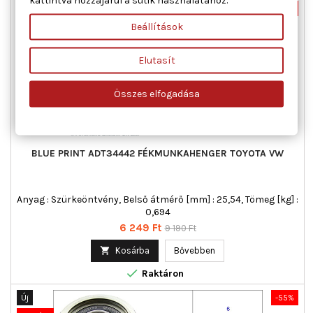
Új
-32%
Beállítások
Akciós!
Elutasít
Összes elfogadása
BLUE PRINT ADT34442 FÉKMUNKAHENGER TOYOTA VW
Anyag : Szürkeöntvény, Belső átmérő [mm] : 25,54, Tömeg [kg] :
0,694
Ár
Normál
6 249 Ft
9 190 Ft
ár

Kosárba
Bővebben

Raktáron
Új
-55%