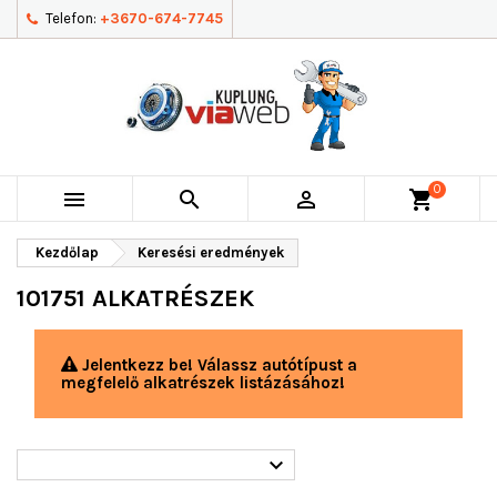
Telefon:
+3670-674-7745
0



shopping_cart
Kezdőlap
Keresési eredmények
101751 ALKATRÉSZEK
Jelentkezz be! Válassz autótípust a
megfelelő alkatrészek listázásához!
