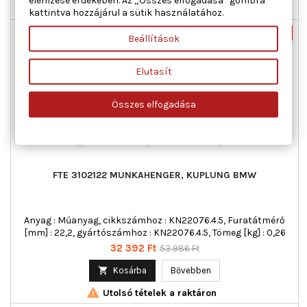

Raktáron
kattintva hozzájárul a sütik használatához.
Új
-40%
Beállítások
Akciós!
Elutasít
Összes elfogadása
FTE 3102122 MUNKAHENGER, KUPLUNG BMW
Anyag : Műanyag, cikkszámhoz : KN22076.4.5, Furatátmérő
[mm] : 22,2, gyártószámhoz : KN22076.4.5, Tömeg [kg] : 0,26
Ár
Normál
32 392 Ft
53 986 Ft
ár

Kosárba
Bővebben

Utolsó tételek a raktáron