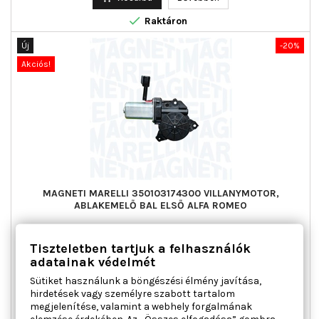

Raktáron
Új
-20%
Akciós!
MAGNETI MARELLI 350103174300 VILLANYMOTOR,
ABLAKEMELŐ BAL ELSŐ ALFA ROMEO
Ajtók száma : 4, Beépítési oldal : bal első, Kiegészítő
Tiszteletben tartjuk a felhasználók
cikk/kiegészítő info : Villanymotorral, Működési mód :
adatainak védelmét
elektromos, Páros cikkszám : 350103174400
Sütiket használunk a böngészési élmény javítása,
Ár
Normál
56 653 Ft
70 816 Ft
hirdetések vagy személyre szabott tartalom
ár

Kosárba
Bővebben
megjelenítése, valamint a webhely forgalmának
elemzése érdekében. Az „Összes elfogadása” gombra