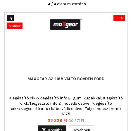
1-4 / 4 elem mutatása
Új
-25%
Akciós!
MAXGEAR 32-1198 VÁLTÓ BOVDEN FORD
Kiegészítő cikk/kiegészítő info 2 : gumi kupakkal, Kiegészítő
cikk/kiegészítő info 2 : hővédő csővel, Kiegészítő
cikk/kiegészítő info : kábelvédő csővel, Teljes hossz [mm] :
1275
Ár
Normál
23 228 Ft
30 971 Ft
ár

Kosárba
Bővebben