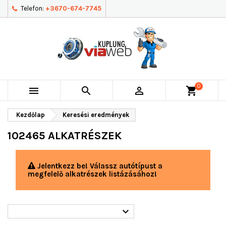
Telefon:
+3670-674-7745
0



shopping_cart
Kezdőlap
Keresési eredmények
102465 ALKATRÉSZEK
Jelentkezz be! Válassz autótípust a
megfelelő alkatrészek listázásához!
