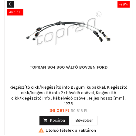
Új
-29%
Akciós!
TOPRAN 304 960 VÁLTÓ BOVDEN FORD
Kiegészítő cikk/kiegészítő info 2 : gumi kupakkal, Kiegészítő
cikk/kiegészítő info 2 : hővédő csővel, Kiegészítő
cikk/kiegészítő info : kábelvédő csővel, Teljes hossz [mm] :
1275
Ár
Normál
36 081 Ft
50 818 Ft
ár

Kosárba
Bővebben

Utolsó tételek a raktáron