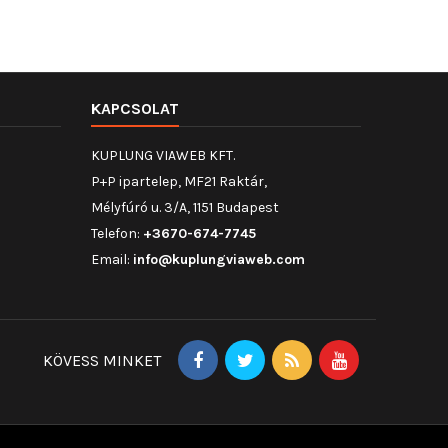
KAPCSOLAT
KUPLUNG VIAWEB KFT.
P+P ipartelep, MF21 Raktár,
Mélyfúró u. 3/A, 1151 Budapest
Telefon:
+3670-674-7745
Email:
info@kuplungviaweb.com
KÖVESS MINKET