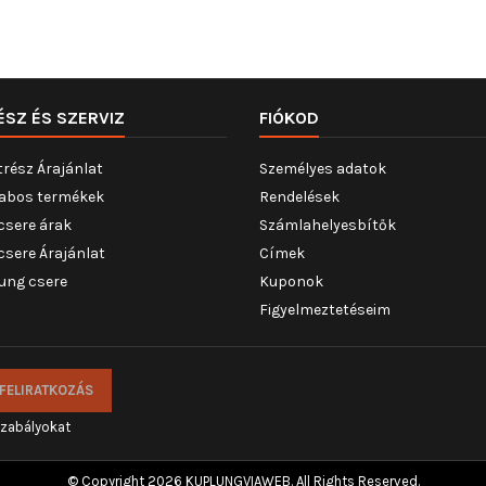
ÉSZ ÉS SZERVIZ
FIÓKOD
trész Árajánlat
Személyes adatok
abos termékek
Rendelések
csere árak
Számlahelyesbítők
csere Árajánlat
Címek
ung csere
Kuponok
Figyelmeztetéseim
szabályokat
© Copyright 2026 KUPLUNGVIAWEB. All Rights Reserved.