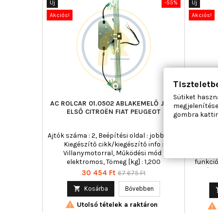
Új
-55%
Új
Akciós!
Akciós!
Tiszteletb
Sütiket haszn
AC ROLCAR 01.0502 ABLAKEMELŐ JOBB
AC ROL
megjelenítése
ELSŐ CITROËN FIAT PEUGEOT
EL
gombra kattin
Ajtók száma : 2, Beépítési oldal : jobb első,
Ajtók szá
Kiegészítő cikk/kiegészítő info :
Kie
Villanymotorral, Működési mód :
Villan
elektromos, Tömeg [kg] : 1,200
funkció
mód : 
Ár
Normál
30 454 Ft
67 675 Ft
ár

Kosárba
Bővebben

Utolsó tételek a raktáron
