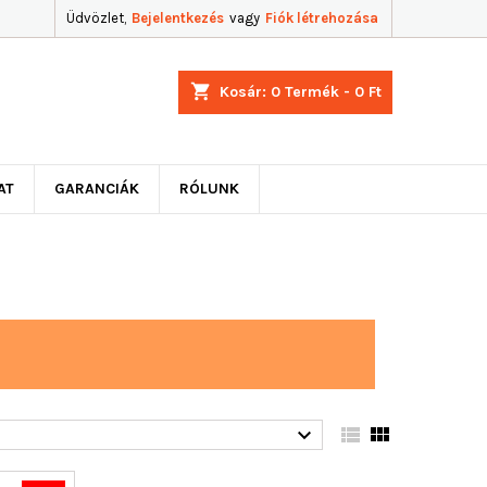
Üdvözlet,
Bejelentkezés
vagy
Fiók létrehozása
shopping_cart
Kosár:
0
Termék - 0 Ft
AT
GARANCIÁK
RÓLUNK


