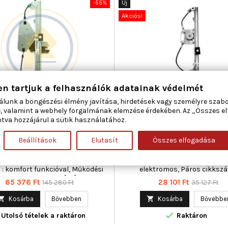
-55%
Új
Akciós!
en tartjuk a felhasználók adatainak védelmét
álunk a böngészési élmény javítása, hirdetések vagy személyre szab
CAR 01.0506 ABLAKEMELŐ JOBB
MAGNETI MARELLI 3501037
, valamint a webhely forgalmának elemzése érdekében. Az „Összes e
SŐ CITROËN FIAT PEUGEOT
ABLAKEMELŐ JOBB ELSŐ CITRO
tva hozzájárul a sütik használatához.
PEUGEOT
Beállítások
Elutasít
Összes elfogadása
ma : 2, Beépítési oldal : jobb első,
Ajtók száma : 2, Beépítési oldal : 
gészítő cikk/kiegészítő info :
Kiegészítő cikk/kiegészítő in
ymotorral, Kombinált kapcsoló
Villanymotor nélkül, Működési
 : komfort funkcióval, Működési
elektromos, Páros cikkszá
elektromos, Tömeg [kg] : 1,200,
350103735000
Ár
Normál
Ár
Normál
65 376 Ft
28 101 Ft
145 280 Ft
35 127 Ft
Tömeg [kg] : 1,360
ár
ár

Kosárba
Bővebben

Kosárba
Bővebbe

Utolsó tételek a raktáron
Raktáron