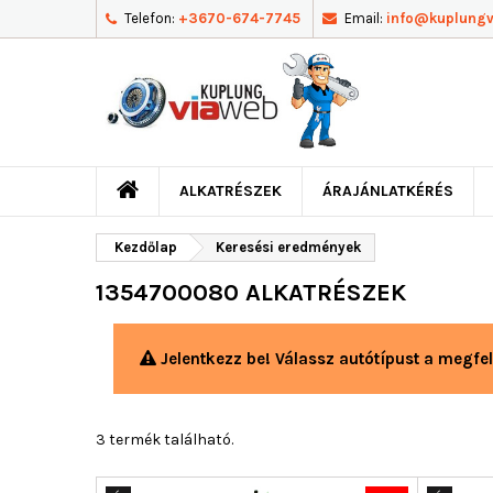
Telefon:
+3670-674-7745
Email:
info@kuplung
ALKATRÉSZEK
ÁRAJÁNLATKÉRÉS
Kezdőlap
Keresési eredmények
1354700080 ALKATRÉSZEK
Jelentkezz be! Válassz autótípust a megfel
3 termék található.