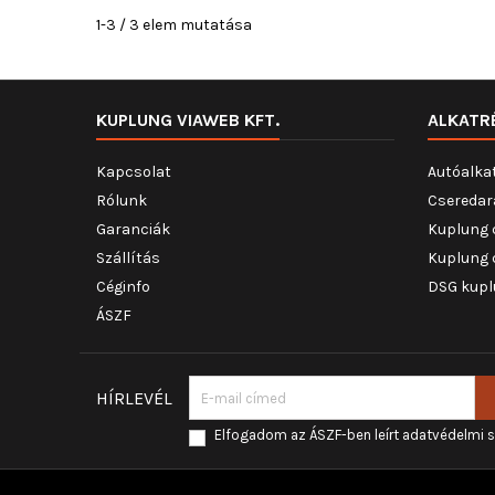
1-3 / 3 elem mutatása
KUPLUNG VIAWEB KFT.
ALKATR
Kapcsolat
Autóalka
Rólunk
Cseredar
Garanciák
Kuplung 
Szállítás
Kuplung 
Céginfo
DSG kupl
ÁSZF
HÍRLEVÉL
Elfogadom az ÁSZF-ben leírt adatvédelmi 