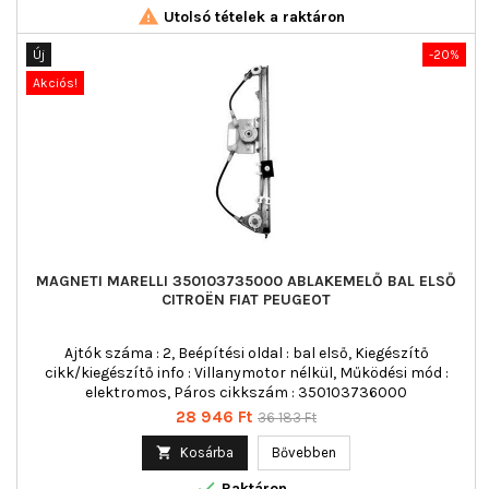

Utolsó tételek a raktáron
Új
-20%
Akciós!
MAGNETI MARELLI 350103735000 ABLAKEMELŐ BAL ELSŐ
CITROËN FIAT PEUGEOT
Ajtók száma : 2, Beépítési oldal : bal első, Kiegészítő
cikk/kiegészítő info : Villanymotor nélkül, Működési mód :
elektromos, Páros cikkszám : 350103736000
Ár
Normál
28 946 Ft
36 183 Ft
ár

Kosárba
Bővebben

Raktáron