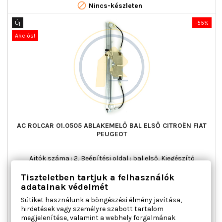

Nincs-készleten
Új
-55%
Akciós!
AC ROLCAR 01.0505 ABLAKEMELŐ BAL ELSŐ CITROËN FIAT
PEUGEOT
Ajtók száma : 2, Beépítési oldal : bal első, Kiegészítő
cikk/kiegészítő info : Villanymotor nélkül, Kombinált kapcsoló
Tiszteletben tartjuk a felhasználók
funkció : komfort funkcióval, Működési mód : elektromos,
Tömeg [kg] : 0,604
adatainak védelmét
Ár
Normál
18 325 Ft
40 723 Ft
Sütiket használunk a böngészési élmény javítása,
ár
hirdetések vagy személyre szabott tartalom

Kosárba
Bővebben
megjelenítése, valamint a webhely forgalmának