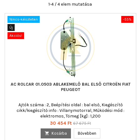
1-4 / 4 elem mutatása
Nincs-készleten
-55%
Új
Akciós!
AC ROLCAR 01.0503 ABLAKEMELŐ BAL ELSŐ CITROËN FIAT
PEUGEOT
Ajtók száma : 2, Beépítési oldal : bal első, Kiegészítő
cikk/kiegészítő info : Villanymotorral, Működési mód :
elektromos, Tömeg [kg] : 1,200
Ár
Normál
30 454 Ft
67 675 Ft
ár

Kosárba
Bővebben