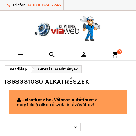
Telefon:
+3670-674-7745
0



shopping_cart
Kezdőlap
Keresési eredmények
1368331080 ALKATRÉSZEK
Jelentkezz be! Válassz autótípust a
megfelelő alkatrészek listázásához!
