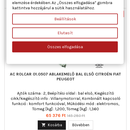
elemzése érdekében. Az „Összes elfogadása” gombra

Raktáron
kattintva hozzájárul a sütik használatához.
Új
-55%
Beállítások
Akciós!
Elutasít
Összes elfogadása
AC ROLCAR 01.0507 ABLAKEMELŐ BAL ELSŐ CITROËN FIAT
PEUGEOT
Ajtók száma : 2, Beépítési oldal : bal első, Kiegészítő
cikk/kiegészítő info : Villanymotorral, Kombinált kapcsoló
funkció : komfort funkcióval, Működési mód : elektromos,
Tömeg [kg] : 1,200, Tömeg [kg] : 1,360
Ár
Normál
65 376 Ft
145 280 Ft
ár

Kosárba
Bővebben