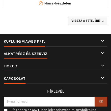

Nincs-készleten
VISSZA A TETEJÉRE


KUPLUNG VIAWEB KFT.

ALKATRÉSZ ÉS SZERVIZ

FIÓKOD

KAPCSOLAT
HÍRLEVÉL
Elfogadom az ÁSZF-ben leírt adatvédelmi szabályokat