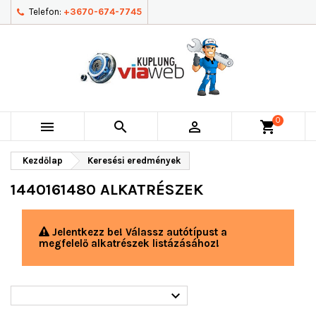
Telefon:
+3670-674-7745
0



shopping_cart
Kezdőlap
Keresési eredmények
1440161480 ALKATRÉSZEK
Jelentkezz be! Válassz autótípust a
megfelelő alkatrészek listázásához!
