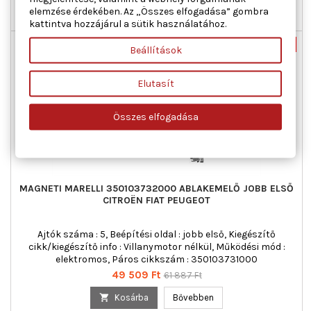
elemzése érdekében. Az „Összes elfogadása” gombra

Raktáron
kattintva hozzájárul a sütik használatához.
Nincs-készleten
-20%
Beállítások
Új
Akciós!
Elutasít
Összes elfogadása
MAGNETI MARELLI 350103732000 ABLAKEMELŐ JOBB ELSŐ
CITROËN FIAT PEUGEOT
Ajtók száma : 5, Beépítési oldal : jobb első, Kiegészítő
cikk/kiegészítő info : Villanymotor nélkül, Működési mód :
elektromos, Páros cikkszám : 350103731000
Ár
Normál
49 509 Ft
61 887 Ft
ár

Kosárba
Bővebben