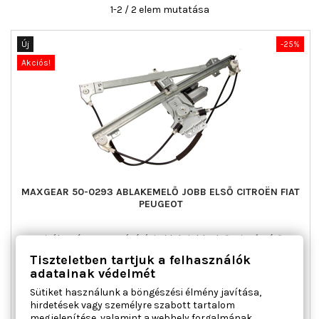
1-2 / 2 elem mutatása
Új
-25%
Akciós!
MAXGEAR 50-0293 ABLAKEMELŐ JOBB ELSŐ CITROËN FIAT
PEUGEOT
Ajtók száma : 5, Beépítési oldal : jobb első, Kiegészítő
cikk/kiegészítő info : Villanymotor nélkül, Kiegészítő
Tiszteletben tartjuk a felhasználók
cikk/kiegészítő info : Villanymotorral, Működési mód :
adatainak védelmét
elektromos, Páros cikkszám : 350103731000
Sütiket használunk a böngészési élmény javítása,
Ár
Normál
49 141 Ft
65 521 Ft
hirdetések vagy személyre szabott tartalom
ár

Kosárba
Bővebben
megjelenítése, valamint a webhely forgalmának