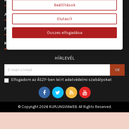
Beállítások

ALKATRÉSZ ÉS SZERVIZ
Elutasít

FIÓKOD
Összes elfogadása

KAPCSOLAT
HÍRLEVÉL
Elfogadom az ÁSZF-ben leírt adatvédelmi szabályokat
© Copyright 2026 KUPLUNGVIAWEB. All Rights Reserved.