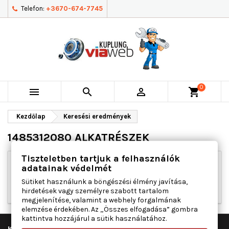
Telefon:
+3670-674-7745
0



shopping_cart
Kezdőlap
Keresési eredmények
1485312080 ALKATRÉSZEK
Tiszteletben tartjuk a felhasználók
adatainak védelmét
Elnézést kérünk a kellemetlenségért!
Sütiket használunk a böngészési élmény javítása,
Végezd el újra a keresést
hirdetések vagy személyre szabott tartalom
megjelenítése, valamint a webhely forgalmának
elemzése érdekében. Az „Összes elfogadása” gombra
kattintva hozzájárul a sütik használatához.

KUPLUNG VIAWEB KFT.