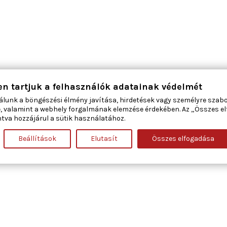
en tartjuk a felhasználók adatainak védelmét
álunk a böngészési élmény javítása, hirdetések vagy személyre szab
, valamint a webhely forgalmának elemzése érdekében. Az „Összes e
tva hozzájárul a sütik használatához.
Beállítások
Elutasít
Összes elfogadása