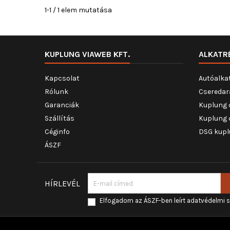
1-1 / 1 elem mutatása
KUPLUNG VIAWEB KFT.
ALKATR
Kapcsolat
Autóalka
Rólunk
Cseredar
Garanciák
Kuplung 
Szállítás
Kuplung 
Céginfo
DSG kupl
ÁSZF
HÍRLEVÉL
Elfogadom az ÁSZF-ben leírt adatvédelmi 