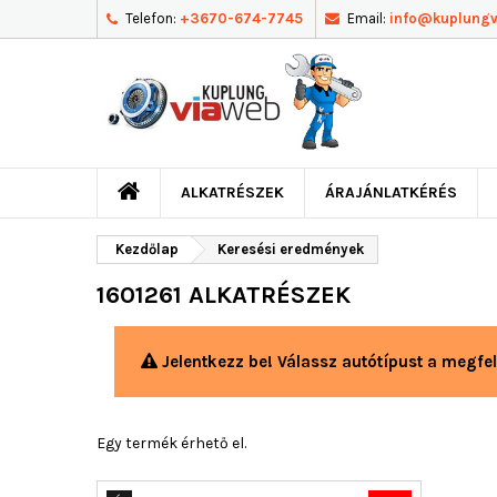
Telefon:
+3670-674-7745
Email:
info@kuplung
ALKATRÉSZEK
ÁRAJÁNLATKÉRÉS
Kezdőlap
Keresési eredmények
1601261 ALKATRÉSZEK
Jelentkezz be! Válassz autótípust a megfel
Egy termék érhető el.