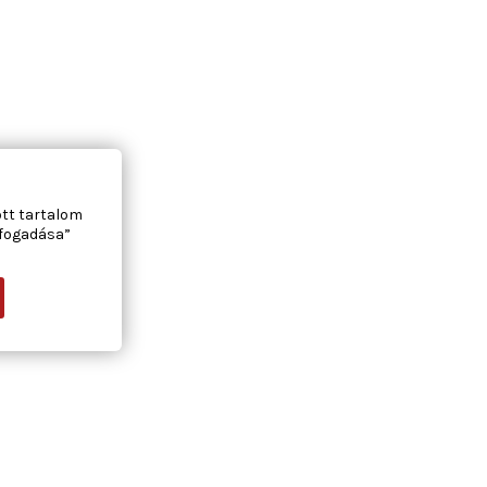
ott tartalom
lfogadása”