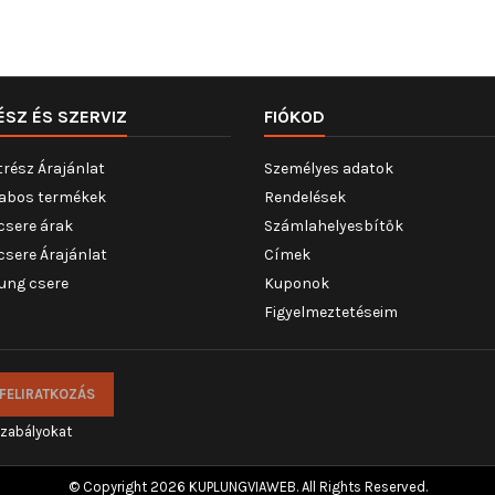
ÉSZ ÉS SZERVIZ
FIÓKOD
trész Árajánlat
Személyes adatok
abos termékek
Rendelések
csere árak
Számlahelyesbítők
csere Árajánlat
Címek
ung csere
Kuponok
Figyelmeztetéseim
szabályokat
© Copyright 2026 KUPLUNGVIAWEB. All Rights Reserved.