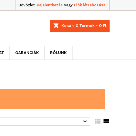
Üdvözlet,
Bejelentkezés
vagy
Fiók létrehozása
shopping_cart
Kosár:
0
Termék - 0 Ft
AT
GARANCIÁK
RÓLUNK


