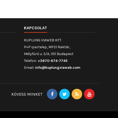
KAPCSOLAT
KUPLUNG VIAWEB KFT.
P+P ipartelep, MF21 Raktár,
Mélyfúró u. 3/A, 1151 Budapest
Telefon:
+3670-674-7745
Email:
info@kuplungviaweb.com
KÖVESS MINKET