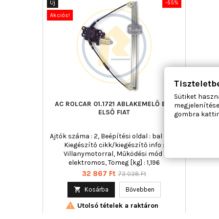
Új
-55%
Akciós!
Tiszteletb
Sütiket haszn
AC ROLCAR 01.1721 ABLAKEMELŐ BAL
megjelenítése
ELSŐ FIAT
gombra kattin
Ajtók száma : 2, Beépítési oldal : bal első,
Kiegészítő cikk/kiegészítő info :
Villanymotorral, Működési mód :
elektromos, Tömeg [kg] : 1,196
Ár
Normál
32 867 Ft
73 038 Ft
ár

Kosárba
Bővebben

Utolsó tételek a raktáron