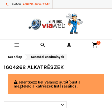
Telefon:
+3670-674-7745
0



shopping_cart
Kezdőlap
Keresési eredmények
1604262 ALKATRÉSZEK
Jelentkezz be! Válassz autótípust a
megfelelő alkatrészek listázásához!
