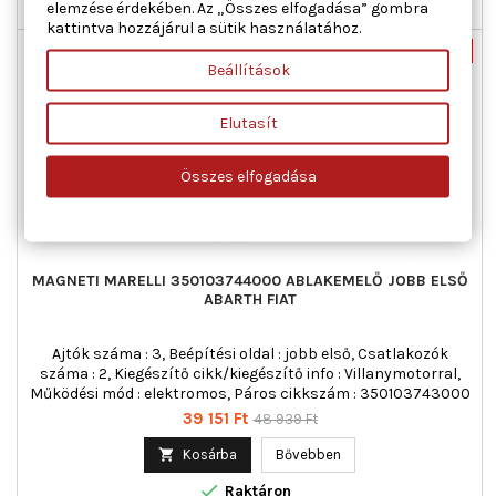
elemzése érdekében. Az „Összes elfogadása” gombra

Raktáron
kattintva hozzájárul a sütik használatához.
Új
-20%
Beállítások
Akciós!
Elutasít
Összes elfogadása
MAGNETI MARELLI 350103744000 ABLAKEMELŐ JOBB ELSŐ
ABARTH FIAT
Ajtók száma : 3, Beépítési oldal : jobb első, Csatlakozók
száma : 2, Kiegészítő cikk/kiegészítő info : Villanymotorral,
Működési mód : elektromos, Páros cikkszám : 350103743000
Ár
Normál
39 151 Ft
48 939 Ft
ár

Kosárba
Bővebben

Raktáron