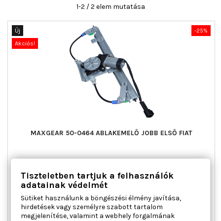
1-2 / 2 elem mutatása
Új
-25%
Akciós!
MAXGEAR 50-0464 ABLAKEMELŐ JOBB ELSŐ FIAT
Beépítési oldal : jobb első, Kiegészítő cikk/kiegészítő info :
Tiszteletben tartjuk a felhasználók
Villanymotorral, Működési mód : elektromos, Páros cikkszám :
50-0463
adatainak védelmét
Ár
Normál
21 747 Ft
28 996 Ft
Sütiket használunk a böngészési élmény javítása,
ár
hirdetések vagy személyre szabott tartalom

Kosárba
Bővebben
megjelenítése, valamint a webhely forgalmának