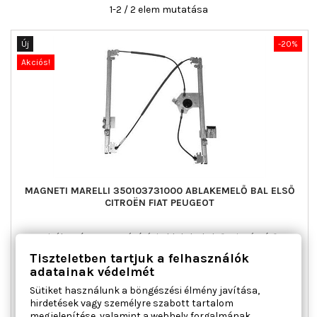
1-2 / 2 elem mutatása
Új
-20%
Akciós!
MAGNETI MARELLI 350103731000 ABLAKEMELŐ BAL ELSŐ
CITROËN FIAT PEUGEOT
Ajtók száma : 5, Beépítési oldal : bal első, Kiegészítő
cikk/kiegészítő info : Villanymotor nélkül, Működési mód :
Tiszteletben tartjuk a felhasználók
elektromos, Páros cikkszám : 350103732000
adatainak védelmét
Ár
Normál
49 037 Ft
61 297 Ft
Sütiket használunk a böngészési élmény javítása,
ár

Kosárba
Bővebben
hirdetések vagy személyre szabott tartalom
megjelenítése, valamint a webhely forgalmának