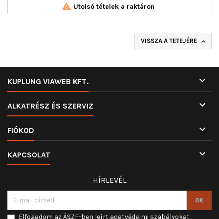

Utolsó tételek a raktáron
VISSZA A TETEJÉRE


KUPLUNG VIAWEB KFT.

ALKATRÉSZ ÉS SZERVIZ

FIÓKOD

KAPCSOLAT
HÍRLEVÉL
Elfogadom az ÁSZF-ben leírt adatvédelmi szabályokat