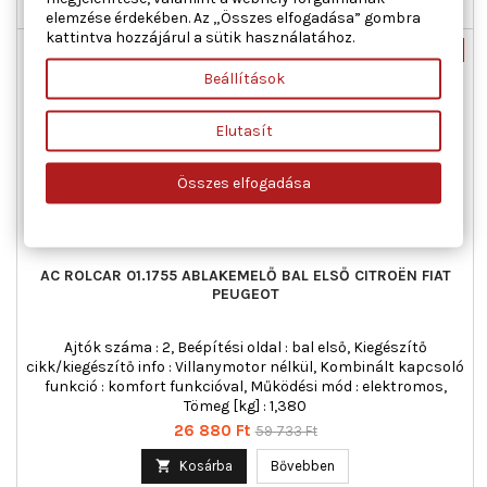

Utolsó tételek a raktáron
elemzése érdekében. Az „Összes elfogadása” gombra
kattintva hozzájárul a sütik használatához.
Új
-55%
Beállítások
Akciós!
Elutasít
Összes elfogadása
AC ROLCAR 01.1755 ABLAKEMELŐ BAL ELSŐ CITROËN FIAT
PEUGEOT
Ajtók száma : 2, Beépítési oldal : bal első, Kiegészítő
cikk/kiegészítő info : Villanymotor nélkül, Kombinált kapcsoló
funkció : komfort funkcióval, Működési mód : elektromos,
Tömeg [kg] : 1,380
Ár
Normál
26 880 Ft
59 733 Ft
ár

Kosárba
Bővebben