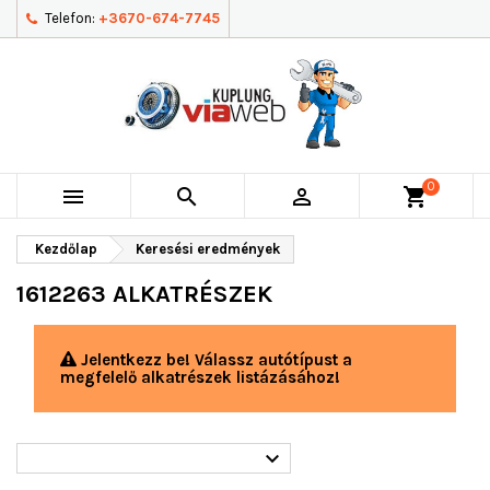
Telefon:
+3670-674-7745
0



shopping_cart
Kezdőlap
Keresési eredmények
1612263 ALKATRÉSZEK
Jelentkezz be! Válassz autótípust a
megfelelő alkatrészek listázásához!
