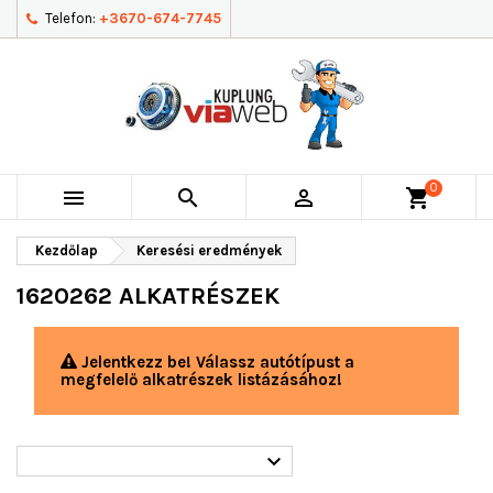
Telefon:
+3670-674-7745
0



shopping_cart
Kezdőlap
Keresési eredmények
1620262 ALKATRÉSZEK
Jelentkezz be! Válassz autótípust a
megfelelő alkatrészek listázásához!
