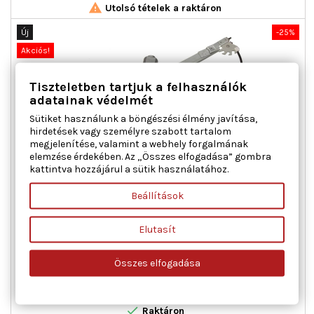

Utolsó tételek a raktáron
Új
-25%
Akciós!
Tiszteletben tartjuk a felhasználók
adatainak védelmét
Sütiket használunk a böngészési élmény javítása,
hirdetések vagy személyre szabott tartalom
megjelenítése, valamint a webhely forgalmának
elemzése érdekében. Az „Összes elfogadása” gombra
kattintva hozzájárul a sütik használatához.
MAXGEAR 50-0297 ABLAKEMELŐ JOBB ELSŐ FIAT
Beállítások
Ajtók száma : 3 / 5, Beépítési oldal : jobb első, Csatlakozók
Elutasít
száma : 2, Kiegészítő cikk/kiegészítő info : Villanymotorral,
Működési mód : elektromos, Páros cikkszám : 350103317000
Összes elfogadása
Ár
Normál
23 382 Ft
31 176 Ft
ár

Kosárba
Bővebben

Raktáron