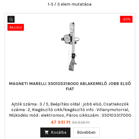
1-3 / 3 elem mutatása
Új
-20%
Akciós!
MAGNETI MARELLI 350103318000 ABLAKEMELŐ JOBB ELSŐ
FIAT
Ajtók száma : 3 / 5, Beépítési oldal : jobb első, Csatlakozók
száma : 2, Kiegészítő cikk/kiegészítő info : Villanymotorral,
Működési mód : elektromos, Páros cikkszám : 350103317000
Ár
Normál
47 951 Ft
59 939 Ft
ár

Kosárba
Bővebben