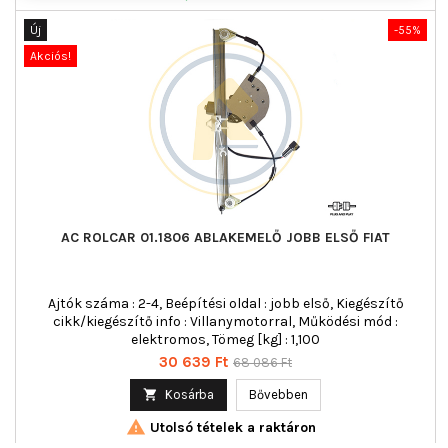
Új
-55%
Akciós!
AC ROLCAR 01.1806 ABLAKEMELŐ JOBB ELSŐ FIAT
Ajtók száma : 2-4, Beépítési oldal : jobb első, Kiegészítő
cikk/kiegészítő info : Villanymotorral, Működési mód :
elektromos, Tömeg [kg] : 1,100
Ár
Normál
30 639 Ft
68 086 Ft
ár

Kosárba
Bővebben

Utolsó tételek a raktáron