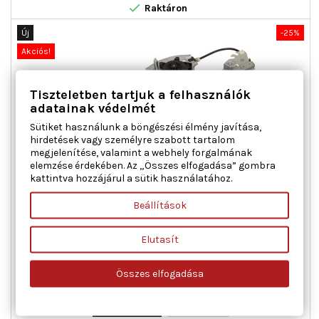

Raktáron
Új
-25%
Akciós!
Tiszteletben tartjuk a felhasználók
adatainak védelmét
Sütiket használunk a böngészési élmény javítása,
hirdetések vagy személyre szabott tartalom
megjelenítése, valamint a webhely forgalmának
elemzése érdekében. Az „Összes elfogadása” gombra
kattintva hozzájárul a sütik használatához.
MAXGEAR 50-0294 ABLAKEMELŐ BAL ELSŐ JOBB ELSŐ
ABARTH FIAT
Beállítások
Ajtók száma : 3 / 5, Beépítési oldal : bal első, Beépítési oldal :
Elutasít
jobb első, Kiegészítő cikk/kiegészítő info : Villanymotor
nélkül, Kiegészítő cikk/kiegészítő info : Villanymotorral,
Működési mód : elektromos, Páros cikkszám : 350103104200
Összes elfogadása
Ár
Normál
16 531 Ft
22 042 Ft
ár

Kosárba
Bővebben