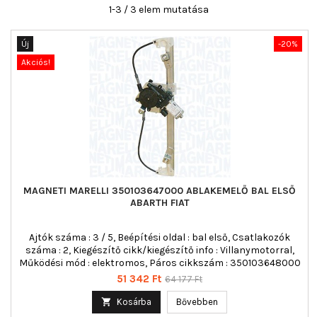
1-3 / 3 elem mutatása
Új
-20%
Akciós!
MAGNETI MARELLI 350103647000 ABLAKEMELŐ BAL ELSŐ
ABARTH FIAT
Ajtók száma : 3 / 5, Beépítési oldal : bal első, Csatlakozók
száma : 2, Kiegészítő cikk/kiegészítő info : Villanymotorral,
Működési mód : elektromos, Páros cikkszám : 350103648000
Ár
Normál
51 342 Ft
64 177 Ft
ár

Kosárba
Bővebben