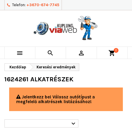
Telefon:
+3670-674-7745
0



shopping_cart
Kezdőlap
Keresési eredmények
1624261 ALKATRÉSZEK
Jelentkezz be! Válassz autótípust a
megfelelő alkatrészek listázásához!
