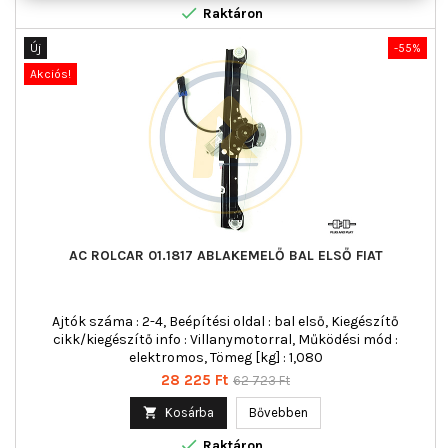

Raktáron
Új
-55%
Akciós!
AC ROLCAR 01.1817 ABLAKEMELŐ BAL ELSŐ FIAT
Ajtók száma : 2-4, Beépítési oldal : bal első, Kiegészítő
cikk/kiegészítő info : Villanymotorral, Működési mód :
elektromos, Tömeg [kg] : 1,080
Ár
Normál
28 225 Ft
62 723 Ft
ár

Kosárba
Bővebben

Raktáron