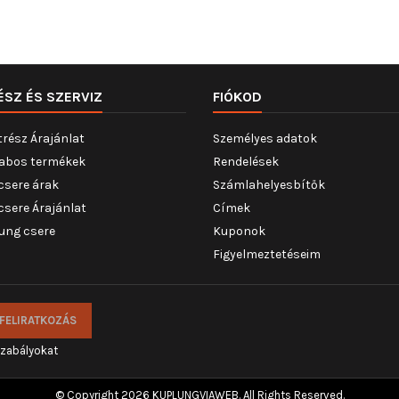
ÉSZ ÉS SZERVIZ
FIÓKOD
trész Árajánlat
Személyes adatok
abos termékek
Rendelések
csere árak
Számlahelyesbítők
csere Árajánlat
Címek
ung csere
Kuponok
Figyelmeztetéseim
szabályokat
© Copyright 2026 KUPLUNGVIAWEB. All Rights Reserved.