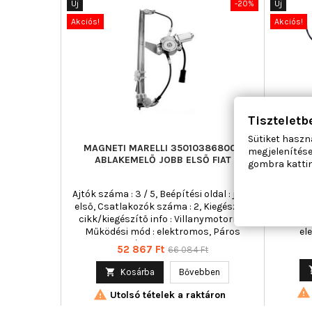
Új
-20%
Új
Akciós!
Akciós!
Tiszteletb
Sütiket haszn
MAGNETI MARELLI 350103868000
AC ROL
megjelenítése
ABLAKEMELŐ JOBB ELSŐ FIAT
gombra kattin
Ajtók száma : 3 / 5, Beépítési oldal : jobb
Ajtók szá
első, Csatlakozók száma : 2, Kiegészítő
Kie
cikk/kiegészítő info : Villanymotorral,
Vil
Működési mód : elektromos, Páros
el
cikkszám : 350103867000
Ár
Normál
52 867 Ft
66 084 Ft
ár

Kosárba
Bővebben


Utolsó tételek a raktáron