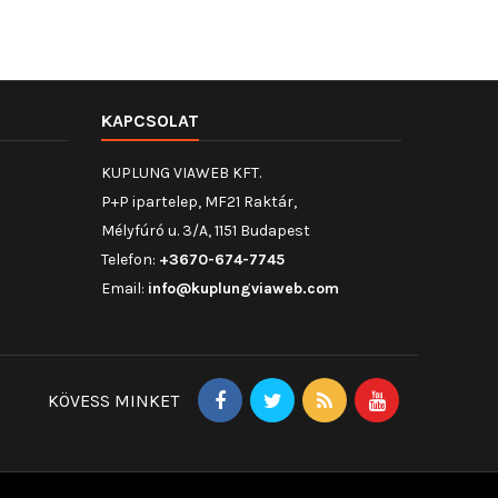
KAPCSOLAT
KUPLUNG VIAWEB KFT.
P+P ipartelep, MF21 Raktár,
Mélyfúró u. 3/A, 1151 Budapest
Telefon:
+3670-674-7745
Email:
info@kuplungviaweb.com
KÖVESS MINKET