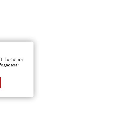
ott tartalom
lfogadása”