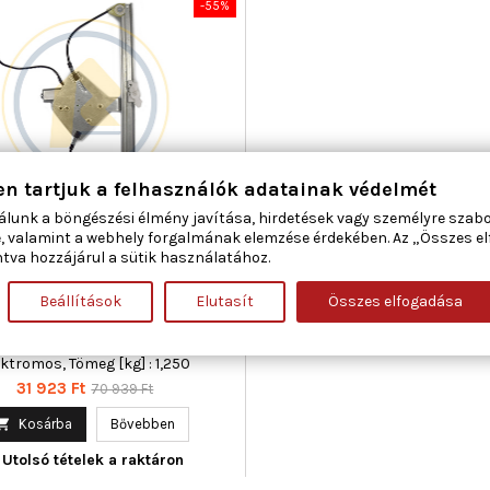
-55%
en tartjuk a felhasználók adatainak védelmét
álunk a böngészési élmény javítása, hirdetések vagy személyre szab
CAR 01.1354 ABLAKEMELŐ JOBB
, valamint a webhely forgalmának elemzése érdekében. Az „Összes e
ELSŐ FIAT
tva hozzájárul a sütik használatához.
Beállítások
Elutasít
Összes elfogadása
ma : 2, Beépítési oldal : jobb első,
gészítő cikk/kiegészítő info :
lanymotorral, Működési mód :
ektromos, Tömeg [kg] : 1,250
Ár
Normál
31 923 Ft
70 939 Ft
ár

Kosárba
Bővebben
Utolsó tételek a raktáron