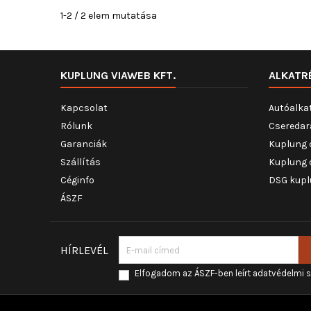
1-2 / 2 elem mutatása
KUPLUNG VIAWEB KFT.
ALKATR
Kapcsolat
Autóalka
Rólunk
Cseredar
Garanciák
Kuplung 
Szállítás
Kuplung 
Céginfo
DSG kupl
ÁSZF
HÍRLEVÉL
Elfogadom az ÁSZF-ben leírt adatvédelmi 