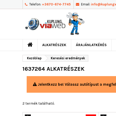
Telefon:
+3670-674-7745
Email:
info@kuplung
ALKATRÉSZEK
ÁRAJÁNLATKÉRÉS
Kezdőlap
Keresési eredmények
1637264 ALKATRÉSZEK
Jelentkezz be! Válassz autótípust a megfel
2 termék található.