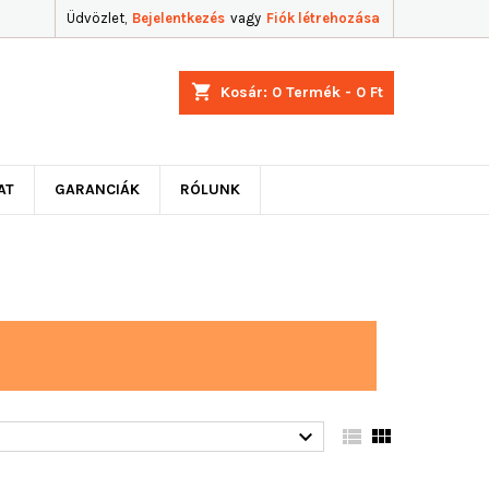
Üdvözlet,
Bejelentkezés
vagy
Fiók létrehozása
shopping_cart
Kosár:
0
Termék - 0 Ft
AT
GARANCIÁK
RÓLUNK


