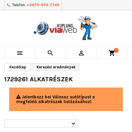
Telefon:
+3670-674-7745
0



shopping_cart
Kezdőlap
Keresési eredmények
1729261 ALKATRÉSZEK
Jelentkezz be! Válassz autótípust a
megfelelő alkatrészek listázásához!
