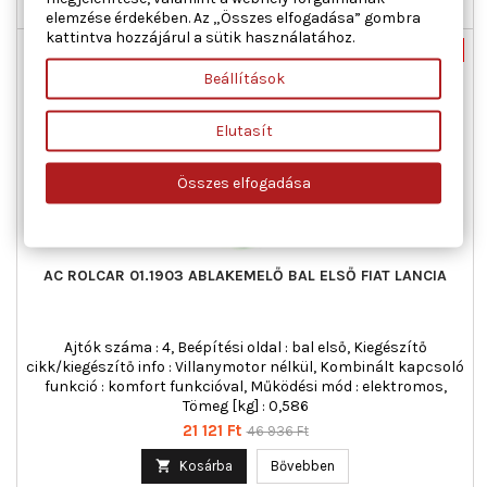

Nincs-készleten
elemzése érdekében. Az „Összes elfogadása” gombra
kattintva hozzájárul a sütik használatához.
Új
-55%
Beállítások
Akciós!
Elutasít
Összes elfogadása
AC ROLCAR 01.1903 ABLAKEMELŐ BAL ELSŐ FIAT LANCIA
Ajtók száma : 4, Beépítési oldal : bal első, Kiegészítő
cikk/kiegészítő info : Villanymotor nélkül, Kombinált kapcsoló
funkció : komfort funkcióval, Működési mód : elektromos,
Tömeg [kg] : 0,586
Ár
Normál
21 121 Ft
46 936 Ft
ár

Kosárba
Bővebben