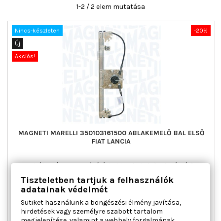
1-2 / 2 elem mutatása
Nincs-készleten
-20%
Új
Akciós!
MAGNETI MARELLI 350103161500 ABLAKEMELŐ BAL ELSŐ
FIAT LANCIA
Ajtók száma : 5, Beépítési oldal : bal első, Kiegészítő
cikk/kiegészítő info : Villanymotor nélkül, Működési mód :
Tiszteletben tartjuk a felhasználók
elektromos, Páros cikkszám : 350103161600
adatainak védelmét
Ár
Normál
42 355 Ft
52 944 Ft
Sütiket használunk a böngészési élmény javítása,
ár

Kosárba
Bővebben
hirdetések vagy személyre szabott tartalom
megjelenítése, valamint a webhely forgalmának