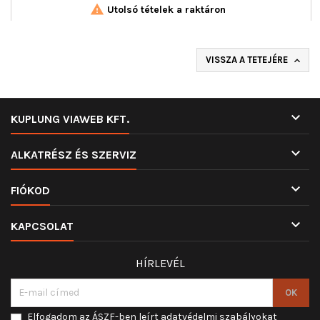

Utolsó tételek a raktáron
VISSZA A TETEJÉRE


KUPLUNG VIAWEB KFT.

ALKATRÉSZ ÉS SZERVIZ

FIÓKOD

KAPCSOLAT
HÍRLEVÉL
Elfogadom az ÁSZF-ben leírt adatvédelmi szabályokat