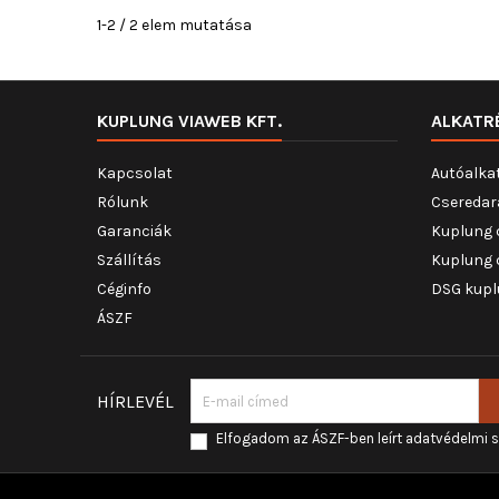
1-2 / 2 elem mutatása
KUPLUNG VIAWEB KFT.
ALKATR
Kapcsolat
Autóalka
Rólunk
Cseredar
Garanciák
Kuplung 
Szállítás
Kuplung 
Céginfo
DSG kupl
ÁSZF
HÍRLEVÉL
Elfogadom az ÁSZF-ben leírt adatvédelmi 