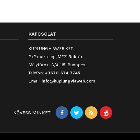
KAPCSOLAT
KUPLUNG VIAWEB KFT.
P+P ipartelep, MF21 Raktár,
Mélyfúró u. 3/A, 1151 Budapest
Telefon:
+3670-674-7745
Email:
info@kuplungviaweb.com
KÖVESS MINKET