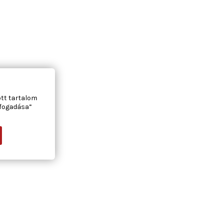
ott tartalom
lfogadása”