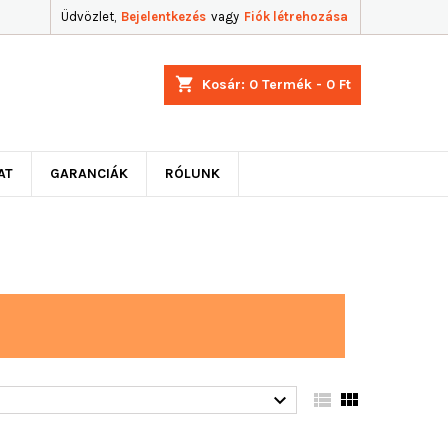
Üdvözlet,
Bejelentkezés
vagy
Fiók létrehozása
shopping_cart
Kosár:
0
Termék - 0 Ft
AT
GARANCIÁK
RÓLUNK


