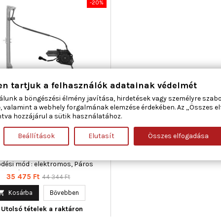
-20%
en tartjuk a felhasználók adatainak védelmét
álunk a böngészési élmény javítása, hirdetések vagy személyre szab
ETI MARELLI 350103035000
, valamint a webhely forgalmának elemzése érdekében. Az „Összes e
BLAKEMELŐ BAL ELSŐ FIAT
tva hozzájárul a sütik használatához.
Beállítások
Elutasít
Összes elfogadása
ma : 3, Beépítési oldal : bal első,
lakozók száma : 2, Kiegészítő
iegészítő info : Villanymotorral,
dési mód : elektromos, Páros
ikkszám : 350103036000
Ár
Normál
35 475 Ft
44 344 Ft
ár

Kosárba
Bővebben
Utolsó tételek a raktáron