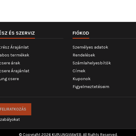
ÉSZ ÉS SZERVIZ
FIÓKOD
trész Árajánlat
Személyes adatok
abos termékek
Rendelések
csere árak
Számlahelyesbítők
csere Árajánlat
Címek
ung csere
Kuponok
Figyelmeztetéseim
szabályokat
© Copyright 2026 KUPLUNGVIAWEB. All Rights Reserved.