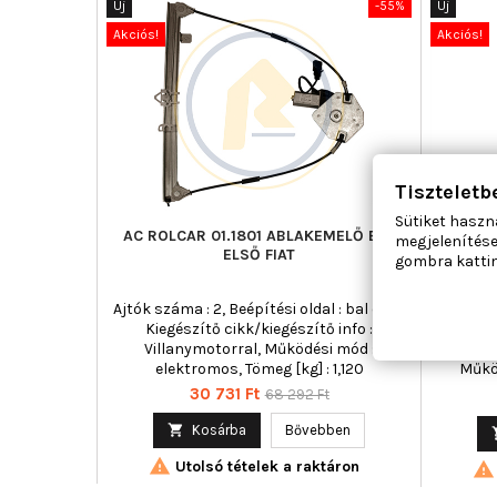
Új
-55%
Új
Akciós!
Akciós!
Tiszteletb
Sütiket haszn
AC ROLCAR 01.1801 ABLAKEMELŐ BAL
MAGN
megjelenítése
ELSŐ FIAT
A
gombra kattin
Ajtók száma : 2, Beépítési oldal : bal első,
Ajtók szá
Kiegészítő cikk/kiegészítő info :
Csat
Villanymotorral, Működési mód :
cikk/k
elektromos, Tömeg [kg] : 1,120
Műkö
c
Ár
Normál
30 731 Ft
68 292 Ft
ár

Kosárba
Bővebben

Utolsó tételek a raktáron
