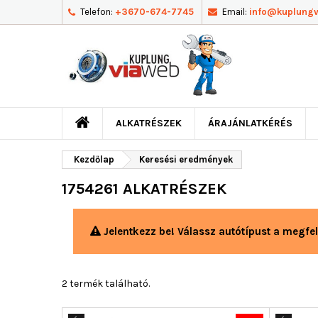
Telefon:
+3670-674-7745
Email:
info@kuplung
ALKATRÉSZEK
ÁRAJÁNLATKÉRÉS
Kezdőlap
Keresési eredmények
1754261 ALKATRÉSZEK
Jelentkezz be! Válassz autótípust a megfel
2 termék található.