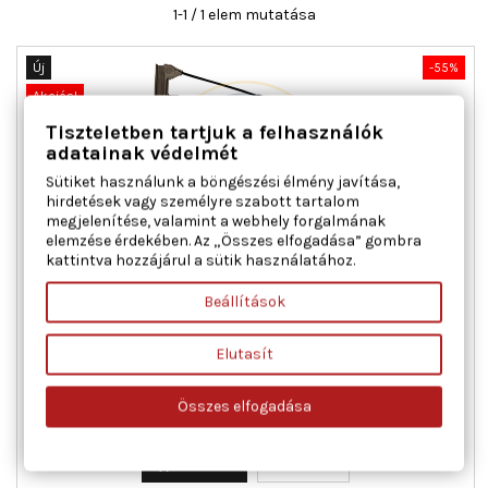
1-1 / 1 elem mutatása
Új
-55%
Akciós!
Tiszteletben tartjuk a felhasználók
adatainak védelmét
Sütiket használunk a böngészési élmény javítása,
hirdetések vagy személyre szabott tartalom
megjelenítése, valamint a webhely forgalmának
elemzése érdekében. Az „Összes elfogadása” gombra
kattintva hozzájárul a sütik használatához.
AC ROLCAR 01.1800 ABLAKEMELŐ JOBB ELSŐ FIAT
Beállítások
Elutasít
Ajtók száma : 2, Beépítési oldal : jobb első, Kiegészítő
cikk/kiegészítő info : Villanymotorral, Működési mód :
elektromos, Tömeg [kg] : 1,120
Összes elfogadása
Ár
Normál
30 731 Ft
68 292 Ft
ár

Kosárba
Bővebben