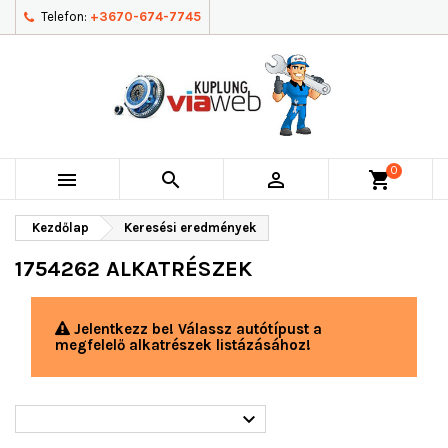
Telefon:
+3670-674-7745
0



shopping_cart
Kezdőlap
Keresési eredmények
1754262 ALKATRÉSZEK
Jelentkezz be! Válassz autótípust a
megfelelő alkatrészek listázásához!
