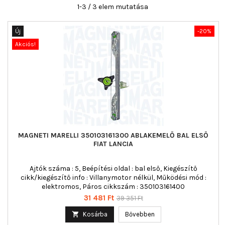
1-3 / 3 elem mutatása
Új
-20%
Akciós!
MAGNETI MARELLI 350103161300 ABLAKEMELŐ BAL ELSŐ
FIAT LANCIA
Ajtók száma : 5, Beépítési oldal : bal első, Kiegészítő
cikk/kiegészítő info : Villanymotor nélkül, Működési mód :
elektromos, Páros cikkszám : 350103161400
Ár
Normál
31 481 Ft
39 351 Ft
ár

Kosárba
Bővebben