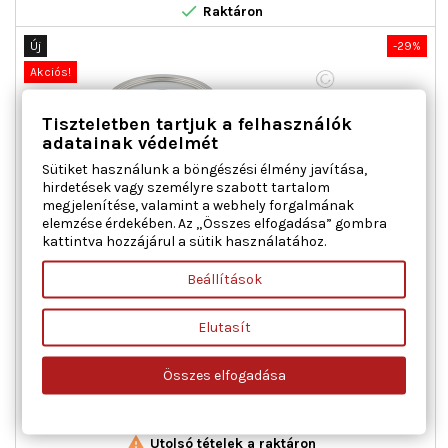

Raktáron
Új
-29%
Akciós!
Tiszteletben tartjuk a felhasználók
adatainak védelmét
Sütiket használunk a böngészési élmény javítása,
hirdetések vagy személyre szabott tartalom
megjelenítése, valamint a webhely forgalmának
elemzése érdekében. Az „Összes elfogadása” gombra
kattintva hozzájárul a sütik használatához.
TOPRAN 410 029 GENERÁTOR SZABADONFUTÓ MERCEDES-
BENZ
Beállítások
Belső menet [mm] : M 16 x 1,5, Kiegészítő cikk/kiegészítő info 2
Elutasít
: sapkával, Külső átmérő [mm] : 54,9, Magasság [mm] : 37,6,
Rovátkák száma : 6, Szíjtárcsák : Szabadonfutó szíjtárcsával
Összes elfogadása
Ár
Normál
18 483 Ft
26 033 Ft
ár

Kosárba
Bővebben

Utolsó tételek a raktáron