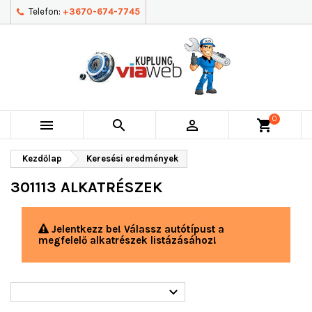
Telefon:
+3670-674-7745
0



shopping_cart
Kezdőlap
Keresési eredmények
301113 ALKATRÉSZEK
Jelentkezz be! Válassz autótípust a
megfelelő alkatrészek listázásához!
