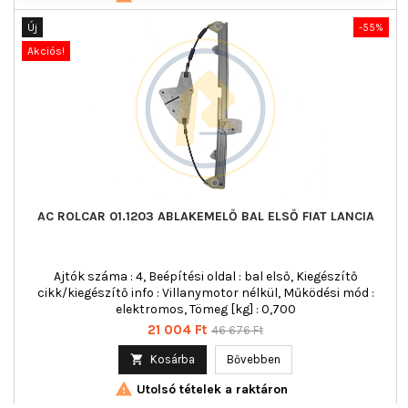
Új
-55%
Akciós!
AC ROLCAR 01.1203 ABLAKEMELŐ BAL ELSŐ FIAT LANCIA
Ajtók száma : 4, Beépítési oldal : bal első, Kiegészítő
cikk/kiegészítő info : Villanymotor nélkül, Működési mód :
elektromos, Tömeg [kg] : 0,700
Ár
Normál
21 004 Ft
46 676 Ft
ár

Kosárba
Bővebben

Utolsó tételek a raktáron