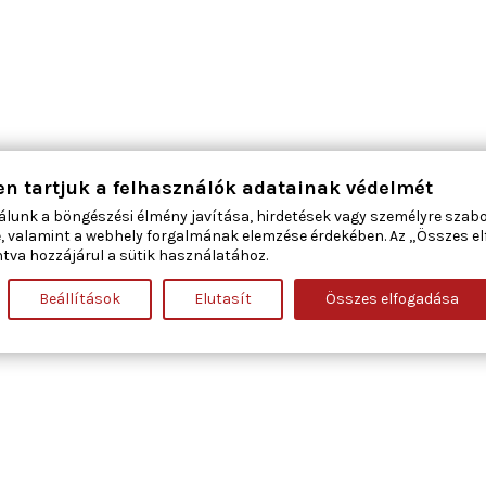
en tartjuk a felhasználók adatainak védelmét
álunk a böngészési élmény javítása, hirdetések vagy személyre szab
, valamint a webhely forgalmának elemzése érdekében. Az „Összes e
tva hozzájárul a sütik használatához.
Beállítások
Elutasít
Összes elfogadása