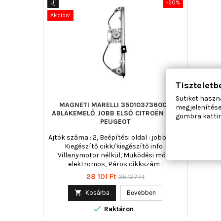
Új
-20%
Akciós!
Tiszteletb
Sütiket haszn
MAGNETI MARELLI 350103736000
megjelenítése
ABLAKEMELŐ JOBB ELSŐ CITROËN FIAT
gombra kattin
PEUGEOT
Ajtók száma : 2, Beépítési oldal : jobb első,
Kiegészítő cikk/kiegészítő info :
Villanymotor nélkül, Működési mód :
elektromos, Páros cikkszám :
350103735000
Ár
Normál
28 101 Ft
35 127 Ft
ár

Kosárba
Bővebben

Raktáron