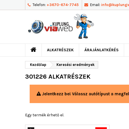
Telefon:
+3670-674-7745
Email:
info@kuplung
ALKATRÉSZEK
ÁRAJÁNLATKÉRÉS
Kezdőlap
Keresési eredmények
301226 ALKATRÉSZEK
Jelentkezz be! Válassz autótípust a megfel
Egy termék érhető el.