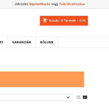
Üdvözlet,
Bejelentkezés
vagy
Fiók létrehozása
shopping_cart
Kosár:
0
Termék - 0 Ft
AT
GARANCIÁK
RÓLUNK


