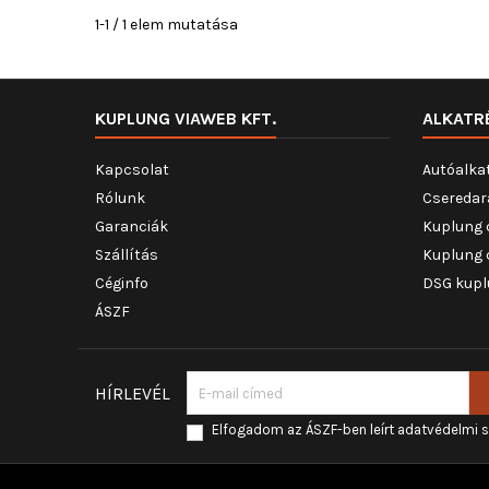
1-1 / 1 elem mutatása
KUPLUNG VIAWEB KFT.
ALKATR
Kapcsolat
Autóalka
Rólunk
Cseredar
Garanciák
Kuplung 
Szállítás
Kuplung 
Céginfo
DSG kupl
ÁSZF
HÍRLEVÉL
Elfogadom az ÁSZF-ben leírt adatvédelmi 