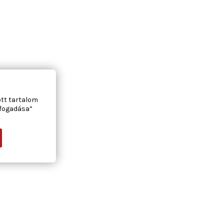
ott tartalom
lfogadása”