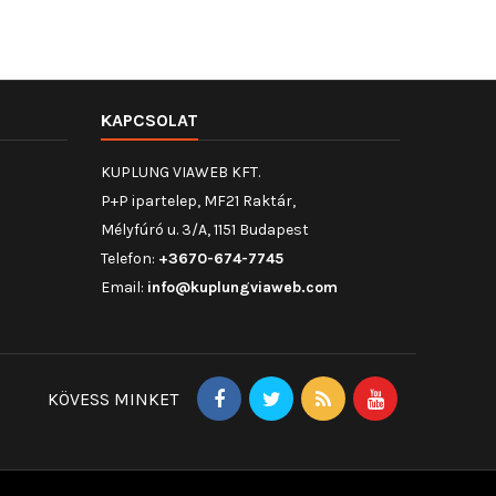
KAPCSOLAT
KUPLUNG VIAWEB KFT.
P+P ipartelep, MF21 Raktár,
Mélyfúró u. 3/A, 1151 Budapest
Telefon:
+3670-674-7745
Email:
info@kuplungviaweb.com
KÖVESS MINKET