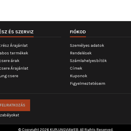
ÉSZ ÉS SZERVIZ
FIÓKOD
trész Árajánlat
Személyes adatok
abos termékek
Rendelések
csere árak
Számlahelyesbítők
csere Árajánlat
Címek
ung csere
Kuponok
Figyelmeztetéseim
szabályokat
© Copyright 2026 KUPLUNGVIAWEB. All Rights Reserved.